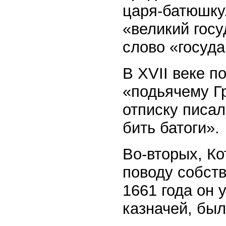
царя-батюшку
«великий госу
слово «госуда
В XVII веке 
«подьячему Г
отписку писал
бить батоги».
Во-вторых, К
поводу собств
1661 года он 
казначей, был