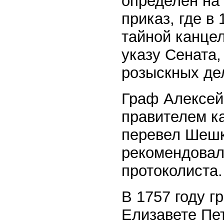
определен на 
приказ, где в
тайной канце
указу Сената,
розыскных де
Граф Алексей
правителем к
перевел Шешко
рекомендовал
протоколиста.
В 1757 году г
Елизавете Пе