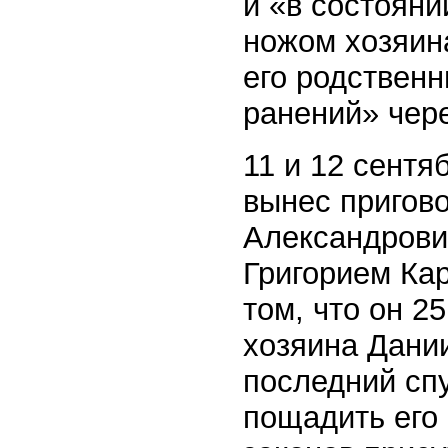
и «в состояни
ножом хозяина
его родствен
ранений» чере
11 и 12 сентя
вынес пригов
Александрови
Григорием Ка
том, что он 2
хозяина Дании
последний спу
пощадить его