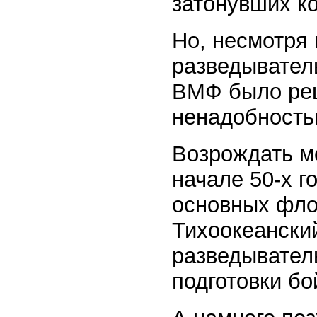
затонувших к
Но, несмотря 
разведывател
ВМФ было ре
ненадобность
Возрождать м
начале 50-х г
основных фло
Тихоокеански
разведывател
подготовки б