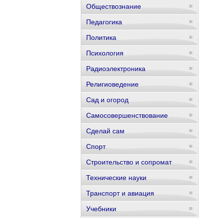
Обществознание
Педагогика
Политика
Психология
Радиоэлектроника
Религиоведение
Сад и огород
Самосовершенствование
Сделай сам
Спорт
Строительство и сопромат
Технические науки
Транспорт и авиация
Учебники