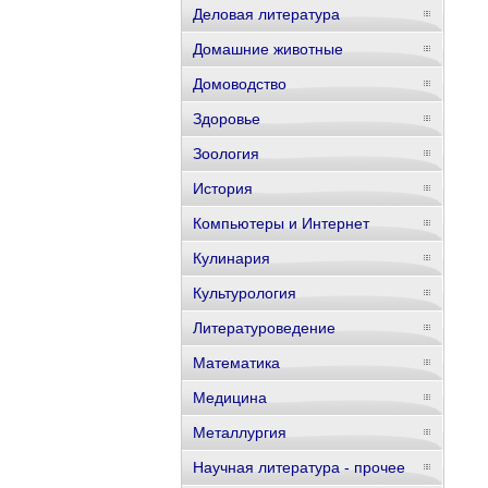
Деловая литература
Домашние животные
Домоводство
Здоровье
Зоология
История
Компьютеры и Интернет
Кулинария
Культурология
Литературоведение
Математика
Медицина
Металлургия
Научная литература - прочее