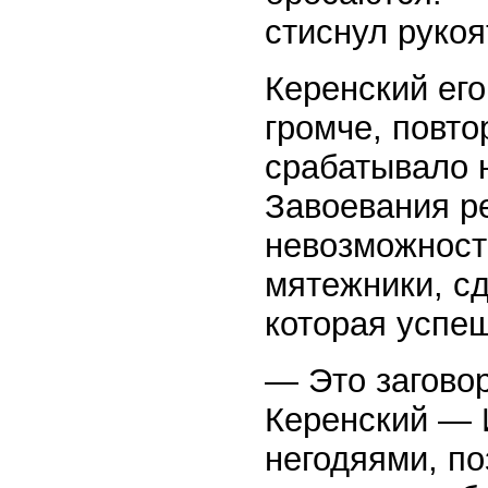
стиснул руко
Керенский его
громче, повто
срабатывало 
Завоевания ре
невозможност
мятежники, с
которая успе
— Это заговор
Керенский — 
негодяями, п