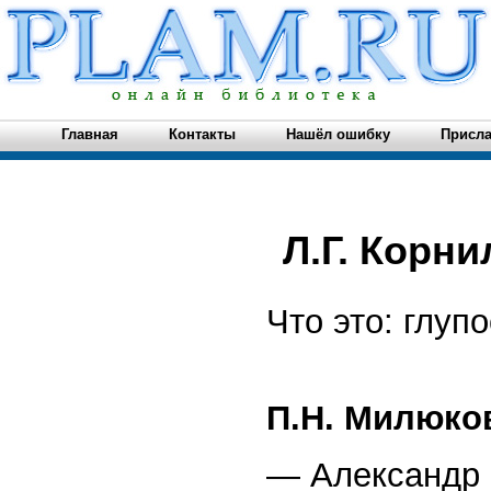
Главная
Контакты
Нашёл ошибку
Присла
Л.Г. Корни
Что это: глуп
П.Н. Милюко
— Александр 