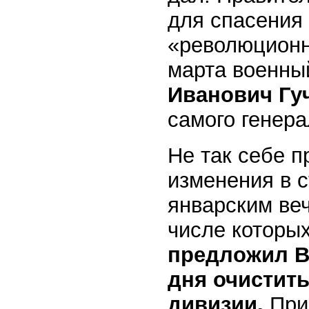
для спасения
«революционн
марта военны
Иванович Гу
самого генер
Не так себе 
изменения в с
январским ве
числе которых
предложил В
дня очистит
дивизии.
При