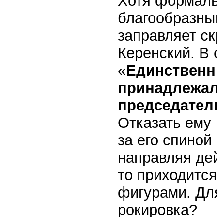
Хотя формаль
благообразный
заправляет с
Керенский. В
«
Единственн
принадлежал
председател
Отказать ему 
за его спиной
направляя дей
то приходитс
фигурами. Для
рокировка?