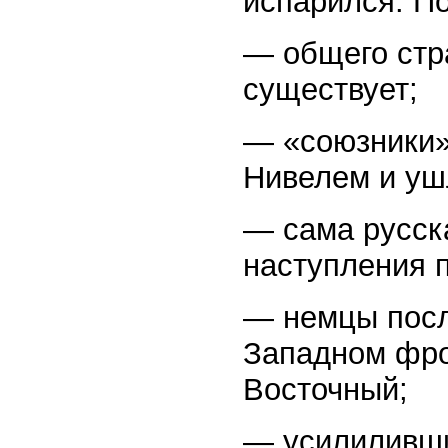
испарился. По
— общего стр
существует;
— «союзники»
Нивелем и уш
— сама русска
наступления 
— немцы посл
Западном фро
Восточный;
— усилиливши