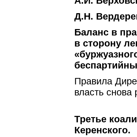
А.И. Верхов
Д.Н. Вердере
Баланс в пр
в сторону ле
«буржуазного
беспартийны
Правила Дирек
власть снова 
Третье коал
Керенского.