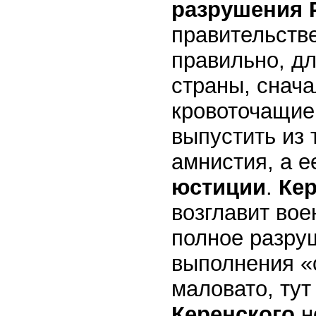
разрушения Р
правительств
правильно, д
страны, снача
кровоточащие 
выпустить из 
амнистия, а е
юстиции
.
Ке
возглавит вое
полное разру
выполнения «
маловато, ту
Керенского
н