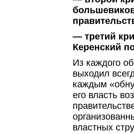
большевиков
правительст
— третий кр
Керенский п
Из каждого о
выходил всег
каждым «обну
его власть во
правительств
организованн
властных стру