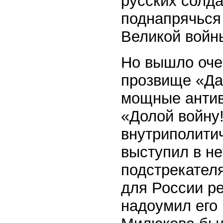
русских солд
поднапрячься
Великой войн
Но вышло оче
прозвище «Да
мощные антив
«Долой войну!
внутриполити
выступил в н
подстрекателя
для России р
надоумил его 