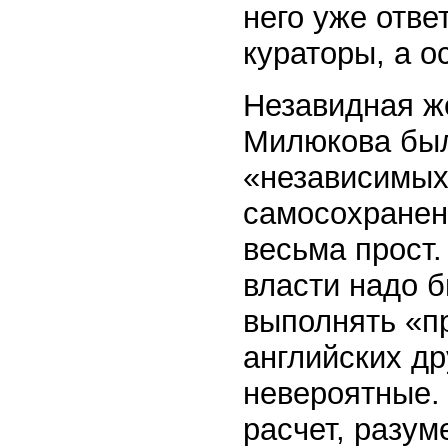
него уже отве
кураторы, а о
Незавидная же
Милюкова был
«независимых
самосохранен
весьма прост.
власти надо 
выполнять «п
английских д
невероятные.
расчет, разум