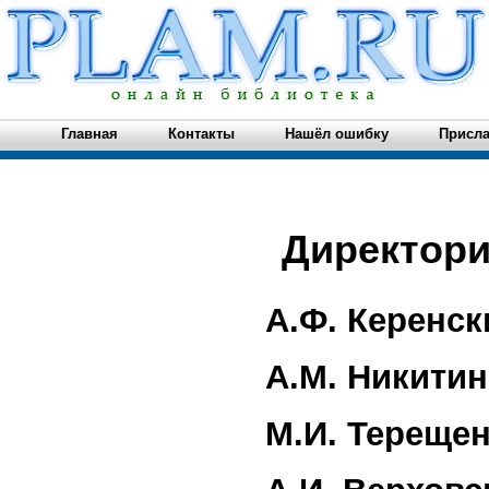
Главная
Контакты
Нашёл ошибку
Присла
Директори
А.Ф. Керенс
А.М. Никити
М.И. Тереще