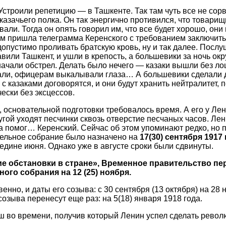
 Устроили репетицию — в Ташкенте. Так там чуть все не сорв
казачьего полка. Он так энергично противился, что товари
али. Тогда он опять говорил им, что все будет хорошо, они 
кам пришла телеграмма Керенского с требованием заключить
опустимо проливать братскую кровь, ну и так далее. Посл
авили Ташкент, и ушли в крепость, а большевики за ночь ок
 начали обстрел. Делать было нечего — казаки вышли без ло
вали, офицерам выкалывали глаза… А большевики сделали 
с казаками договорятся, и они будут хранить нейтралитет, 
ески без эксцессов.
, основательной подготовки требовалось время. А его у Ле
ругой уходят песчинки сквозь отверстие песчаных часов. Ле
ва помог… Керенский. Сейчас об этом упоминают редко, но
тельное собрание было назначено на
17(30) сентября 1917 
едине июня. Однако уже в августе сроки были сдвинуты.
е обстановки в стране», Временное правительство пе
го собрания на 12 (25) ноября.
енно, и даты его созыва: с 30 сентября (13 октября) на 28 
созыва перенесут еще раз: на 5(18) января 1918 года.
ш во времени, получив который Ленин успел сделать револ