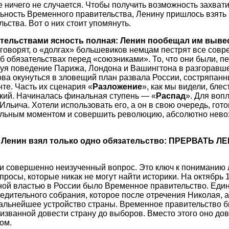
е ничего не случается. Чтобы получить возможность захвати
льность Временного правительства, Ленину пришлось взять 
ьства. Вот о них стоит упомянуть.
тельствами ясность полная: Ленин пообещал им выве
говорят, о «долгах» большевиков немцам пестрят все совр
 обязательствах перед «союзниками». То, что они были, п
руя поведение Парижа, Лондона и Вашингтона в разгоравш
ва окунуться в зловещий план развала России, состряпан
те. Часть их сценария «
Разложение
», как мы видели, бле
кий. Начиналась финальная ступень — «
Распад
». Для воп
льича. Хотели использовать его, а он в свою очередь, гот
альным моментом и совершить революцию, абсолютно нев
 Ленин взял только одно обязательство: ПРЕРВАТЬ 
и совершенно неизученный вопрос. Это ключ к пониманию 
просы, которые никак не могут найти историки. На октябрь 
ой властью в России было Временное правительство. Един
едительного собрания, которое после отречения Николая, 
альнейшее устройство страны. Временное правительство б
изванной довести страну до выборов. Вместо этого оно дове
ом.