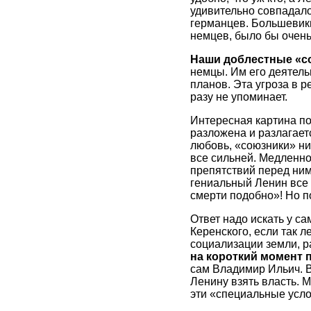
удивительно совпадал
германцев. Большевики
немцев, было бы очень
Наши доблестные «с
немцы. Им его деятельн
планов. Эта угроза в р
разу не упоминает.
Интересная картина по
разложена и разлагает
любовь, «союзники» ни
все сильней. Медленно
препятствий перед ним
гениальный Ленин все 
смерти подобно»! Но 
Ответ надо искать у с
Керенского, если так л
социализации земли, р
на короткий момент 
сам Владимир Ильич. В
Ленину взять власть. 
эти «специальные усло