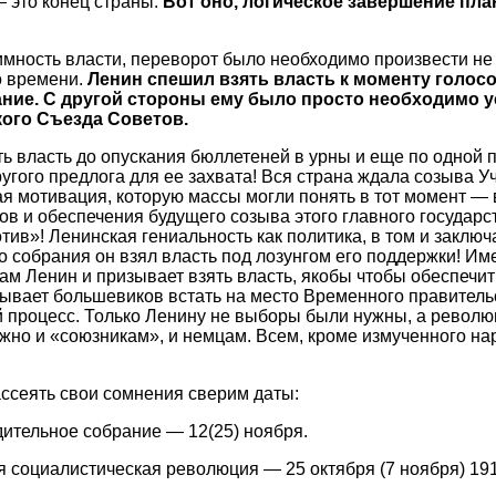
 это конец страны.
Вот оно, логическое завершение пл
мность власти, переворот было необходимо произвести не 
о времени.
Ленин спешил взять власть к моменту голос
ние. С другой стороны ему было просто необходимо у
ого Съезда Советов.
ь власть до опускания бюллетеней в урны и еще по одной п
ругого предлога для ее захвата! Вся страна ждала созыва У
я мотивация, которую массы могли понять в тот момент —
в и обеспечения будущего созыва этого главного государс
тив»! Ленинская гениальность как политика, в том и заключ
о собрания он взял власть под лозунгом его поддержки! Им
ам Ленин и призывает взять власть, якобы чтобы обеспечить
ывает большевиков встать на место Временного правитель
 процесс. Только Ленину не выборы были нужны, а револю
жно и «союзникам», и немцам. Всем, кроме измученного н
ссеять свои сомнения сверим даты:
ительное собрание — 12(25) ноября.
 социалистическая революция — 25 октября (7 ноября) 191