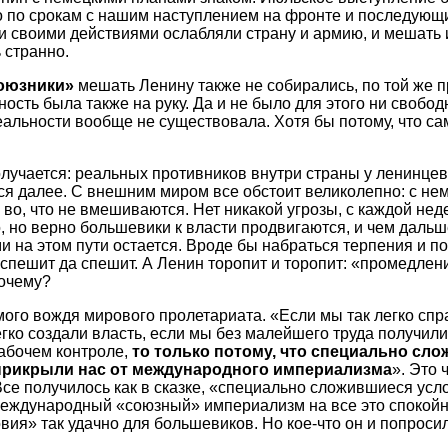
о по срокам с нашим наступлением на фронте и последующ
 своими действиями ослабляли страну и армию, и мешать 
 странно.
оюзники»
мешать Ленину также не собирались, по той же пр
ость была также на руку. Да и не было для этого ни свобод
еальности вообще не существовала. Хотя бы потому, что са
лучается: реальных противников внутри страны у ленинцев
ся далее. С внешним миром все обстоит великолепно: с не
 во, что не вмешиваются. Нет никакой угрозы, с каждой не
, но верно большевики к власти продвигаются, и чем даль
и на этом пути остается. Вроде бы набраться терпения и по
спешит да спешит. А Ленин торопит и торопит: «промедлен
почему?
амого вождя мирового пролетариата. «Если мы так легко сп
егко создали власть, если мы без малейшего труда получили
абочем контроле,
то только потому, что специально сл
прикрыли нас от международного империализма
». Это 
се получилось как в сказке, «специально сложившиеся усл
Международный «союзный» империализм на все это спокойн
вия» так удачно для большевиков. Но кое-что он и попрос