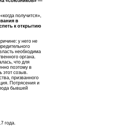
ана «союзников» —
«когда получится»,
ования в
спеть к открытию
ричине: у него не
чредительного
 власть необходима
твенного органа.
алась, что для
енно поэтому в
 этот созыв.
ства, призванного
ция. Потрясения и
арода бывшей
7 года.