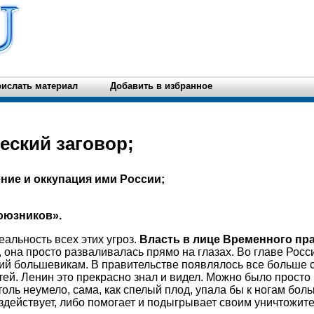
ислать материал
Добавить в избранное
еский заговор;
ние и оккупация ими России;
оюзников».
еальность всех этих угроз.
Власть в лице Временного пр
 она просто разваливалась прямо на глазах. Во главе Росс
ий большевикам. В правительстве появлялось все больше 
тей. Ленин это прекрасно знал и видел. Можно было просто
толь неумело, сама, как спелый плод, упала бы к ногам бол
здействует, либо помогает и подыгрывает своим уничтожит