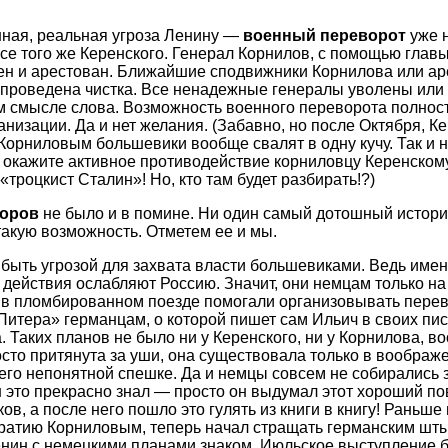
нная, реальная угроза Ленину —
военный переворот
уже 
се того же Керенского. Генерал Корнилов, с помощью глав
ен и арестован. Ближайшие сподвижники Корнилова или ар
 проведена чистка. Все ненадежные генералы уволены или 
 смысле слова. Возможность военного переворота полнос
анизации. Да и нет желания. (Забавно, но после Октября, К
орниловым большевики вообще свалят в одну кучу. Так и н
 окажите активное противодействие корниловцу Керенскому!
«троцкист Сталин»! Но, кто там будет разбирать!?)
воров
не было и в помине. Ни один самый дотошный истори
акую возможность. Отметем ее и мы.
 быть угрозой для захвата власти большевиками. Ведь имен
 действия ослабляют Россию. Значит, они немцам только на 
в пломбированном поезде помогали организовывать перев
итера» германцам, о которой пишет сам Ильич в своих пи
 Таких планов не было ни у Керенского, ни у Корнилова, во
сто притянута за уши, она существовала только в воображ
го непонятной спешке. Да и немцы совсем не собирались 
н это прекрасно знал — просто он выдумал этот хороший по
в, а после него пошло это гулять из книги в книгу! Раньше
атию Корниловым, теперь начал стращать германским шты
 Ленин с немецкими планами знаком. Июльское выступление