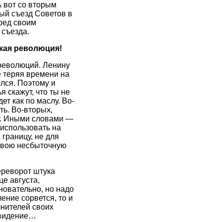
А вот со вторым
вый съезд Советов в
ред своим
 съезда.
кая революция!
 революций. Ленину
е теряя времени на
лся. Поэтому и
 скажут, что ты не
т как по маслу. Во-
ть. Во-вторых,
ет. Иными словами —
использовать на
 границу, не для
 свою несбыточную
ереворот штука
це августа,
новательно, но надо
ение сорвется, то и
лнителей своих
двидение…