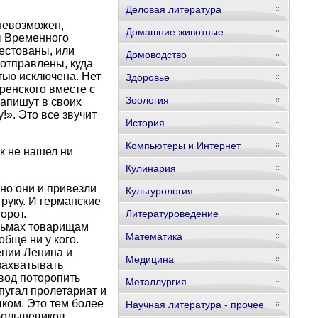
Деловая литература
невозможен,
Домашние животные
ы Временного
естованы, или
Домоводство
отправлены, куда
тью исключена. Нет
Здоровье
еренского вместе с
Зоология
апишут в своих
». Это все звучит
История
Компьютеры и Интернет
к не нашел ни
Кулинария
но они и привезли
Культурология
руку. И германские
орот.
Литературоведение
сьмах товарищам
Математика
обще ни у кого.
ении Ленина и
Медицина
захватывать
вод поторопить
Металлургия
 пугал пролетариат и
ком. Это тем более
Научная литература - прочее
 большевиков