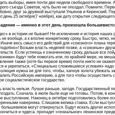
дить выборы, имея почти две недели свободного времени. 
орого съезда Советов, чуть было не опоздал. Помните, Пер
бовно, друг за дружкой выступали Ульянов и Керенский. Пе
 день 25 октября(7 ноября), как дату открытия следующего
адение — именно в этот день произошла большевистс
удес» в истории не бывает! Не исключение и история наших
 не вообще, а к вполне конкретному сроку. Быстро, четко, н
 Иначе весь смысл его действий для «союзного» плана теря
одобно»! Возьми власть неделей позже, а «союзные» друзья
льств. Если успеешь к означенному сроку, дальше все пойде
зники» будут тебе помогать или, по крайней мере, не меша
вление также (хотя бы первое время) почти никто не окаж
ся и укрепиться. «Специально сложившиеся условия» надо 
волюция нужна не для того, чтобы, хапнув золота убежать за
валить Российскую империю, а для того чтобы осуществить
ое социалистическое государство.
 власть нельзя. Лучше раньше, загодя. Государственный п
оздать. Сначала, в июле были еще не готовы. Потом, в кон
 выступление. Наконец в октябре подготовились более ос
еренными наверняка. Слишком велика ставка. Если выступл
 большевиков могут отвернуться. Будут искать других испо
акончиться и чудеса, пропадет «гениальное» ленинское пре