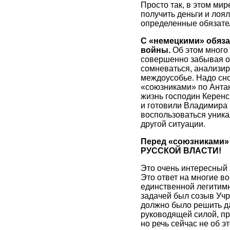
Просто так, в этом мир
получить деньги и лоя
определенные обязател
С «немецкими» обяза
войны.
Об этом много 
совершенно забывая об
сомневаться, анализи
междоусобье. Надо сно
«союзниками» по Антан
жизнь господин Керенс
и готовили Владимира И
воспользоваться уник
другой ситуации.
Перед «союзниками»
РУССКОЙ ВЛАСТИ!
Это очень интересный 
Это ответ на многие во
единственной легитимн
задачей был созыв Учр
должно было решить д
руководящей силой, пр
но речь сейчас не об эт