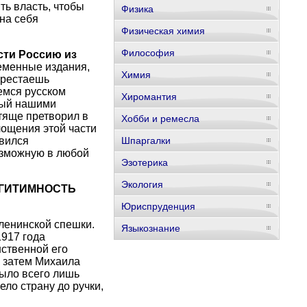
ть власть, чтобы
Физика
на себя
Физическая химия
Философия
сти Россию из
еменные издания,
Химия
ерестаешь
емся русском
Хиромантия
ный нашими
стяще претворил в
Хобби и ремесла
лощения этой части
овился
Шпаргалки
озможную в любой
Эзотерика
Экология
ЛЕГИТИМНОСТЬ
Юриспруденция
ленинской спешки.
Языкознание
1917 года
ственной его
а затем Михаила
ыло всего лишь
ло страну до ручки,