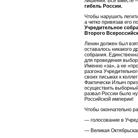
лишения. Все вместе —
гибель России.
Чтобы нарушить легити
а четко привязав его п
Учредительное собра
Второго Всероссийск
Ленин должен был взят
оставалось никакого д
собрания. Единственна
для проведения выборо
Именно «за», а не «про
разгона Учредительног
своих письмах к коллег
Фактически Ильич приз
осуществить выборный
развал России было ну
Российской империи!
Чтобы окончательно ра
— голосование в Учред
— Великая Октябрьская