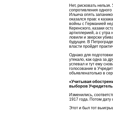
Нет, рисковать нельзя.
сопротивления одного 
Ильича опять запаников
оказался прав: к каза
войны с Германией нед
Керенского, казаки ост
артиллерией, а с утра
ловили и зверски уби
будущее. В Петрограде 
власти пройдет практич
Однако для подготовки
утекало, как одна за д
успевал и тут ему сно
голосование в Учреди
объявленатолько в сер
«Учитывая обострени
выборов Учредительно
Изменились, соответств
1917 года. Потом дату 
Этот и был тот выигры