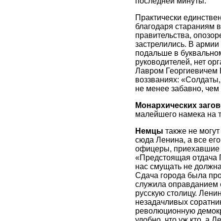
последней минуты.
Практически единстве
благодаря стараниям в
правительства, опозор
застрелились. В армии
подальше в буквальном
руководителей, нет орг
Лавром Георгиевичем К
воззваниях: «Солдаты,
не менее забавно, чем 
Монархических заго
малейшего намека на т
Немцы
также не могут
сюда Ленина, а все его
офицеры, приехавшие 
«Предстоящая отдача П
нас смущать не должна.
Сдача города была про
служила оправданием е
русскую столицу. Лени
незадачливых соратнико
революционную демокр
удобно, что уж кто, а