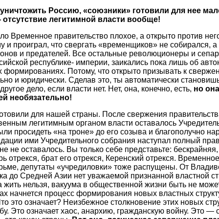
уничтожить Россию, «союзники» готовили для нее ма
 отсутствие легитимной власти вообще!
ло Временное правительство плохое, а открыто против нег
у и проиграл, что свергать «временщиков» не собирался, а 
ионов и предателей. Все остальные революционеры и сепа
сийской республике- империи, заикались пока лишь об авто
 формированиях. Потому, что открыто призывать к сверже
ьно и юридически. Сделав это, ты автоматически становиш
ругое дело, если власти нет. Нет, она, конечно, есть,
но она
ей необязательно!
готовили для нашей страны. После свержения правительств
венным легитимным органом власти оставалось Учредитель
и просидеть «на троне» до его созыва и благополучно на
идации ими Учредительного собрания наступал полный пра
не не оставалось. Вы только себе представьте: бескрайняя
рь отрекся, брат его отрекся, Керенский отрекся. Временно
юрьме, депутаты «учредиловки» тоже распущены. От Владив
ка до Средней Азии нет уважаемой признанной властной ст
а жить нельзя, вакуума в общественной жизни быть не може
ах начнется процесс формирования новых властных структ
то это означает? Неизбежное столкновение этих новых стру
у. Это означает хаос, анархию, гражданскую войну. Это — с