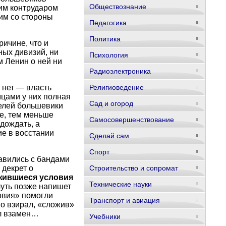
Обществознание
им контрударом
им со стороны
Педагогика
Политика
ичине, что и
ных дивизий, ни
Психология
м Ленин о ней ни
Радиоэлектроника
 нет — власть
Религиоведение
мцами у них полная
Сад и огород
делей большевики
ше, тем меньше
Самосовершенствование
дождать, а
ие в восстании
Сделай сам
Спорт
равились с бандами
 декрет о
Строительство и сопромат
ожившиеся условия
Технические науки
чуть позже напишет
овия» помогли
Транспорт и авиация
о взирал, «сложив»
ил взамен…
Учебники