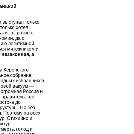
ленький
о выступал только
только хотел
ратисты разных
номии, да о
нию легитимной
ься мятежником и
 незаконная, а
а Керенского
ное собрание.
родных избранников
вовой вакуум —
, огромная Россия и
е правительство
остока до
руктуры. Но без
т. Поэтому на всех
ур. Стихийно и
ктур,
мерть, голод и