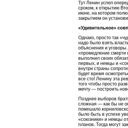
Тут Ленин успел опере
сроком, к открытию Вт
июне, на котором полю
закрытием он установил
«Удивительное» совп
Однако, просто так «ч
надо было взять власть
объяснения и уговоры.
«промедление смерти п
выполнил своих обязате
первых, и немцы и «сою
внутри страны сопроти
будет время осмотреть
все сто! Ленину эта ре
того чтобы просто раз
мечту — построить нов
Позднее выборов брать
сложная — как бы не оп
помешало корниловское
было быть в успехе ув
«союзники» и немцы от
планов. Тогда могут з