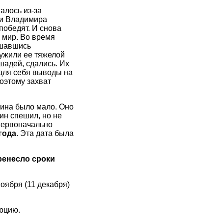
алось из-за
щи Владимира
победят. И снова
 мир. Во время
ушавшись
ружили ее тяжелой
шадей, сдались. Их
для себя выводы на
поэтому захват
нина было мало. Оно
нин спешил, но не
 первоначально
года.
Эта дата была
ренесло сроки
ноября (11 декабря)
юцию.