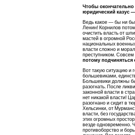
Чтобы окончательно 
юридический казус —
Ведь какое — бы ни бы
Ленин! Корнилов потом
очистить власть от шп
мастей в огромной Рос
национальных военных
власти сложно и морал
преступником. Совсем д
потому подчиняться 
Вот такую ситуацию и 
большевиками, единст
Большевики должны был
разогнать. После ликв
законной власти в стра
нет никакой власти! Ца
разогнано и сидит в т
Хельсинки, от Мурманс
власти, без государств
этих огромных простор
везде одновременно. Ч
противоборство и борьб