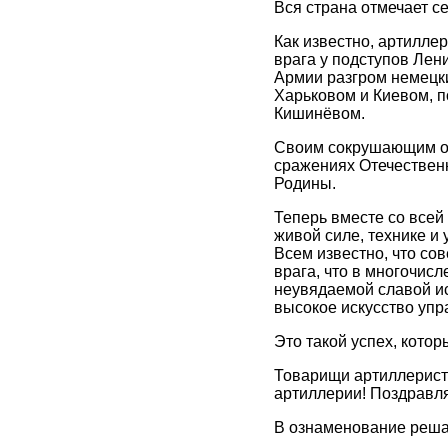
Вся страна отмечает с
Как известно, артилле
врага у подступов Лен
Армии разгром немецки
Харьковом и Киевом, п
Кишинёвом.
Своим сокрушающим ог
сражениях Отечественн
Родины.
Теперь вместе со всей
живой силе, технике и
Всем известно, что со
врага, что в многочис
неувядаемой славой ис
высокое искусство уп
Это такой успех, кото
Товарищи артиллеристы
артиллерии! Поздравля
В ознаменование реша