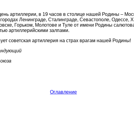
день артиллерии, в 19 часов в столице нашей Родины – Мос
 городах Ленинграде, Сталинграде, Севастополе, Одессе, Х
овске, Горьком, Молотове и Туле от имени Родины салюто
тью артиллерийскими залпами.
вует советская артиллерия на страх врагам нашей Родины!
андующий
Союза
Оглавление