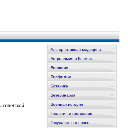
Альтернативная медицина
Астрономия и Космос
Биология
Биофизика
Ботаника
Ветеринария
Военная история
ы советской
Геология и география
Государство и право