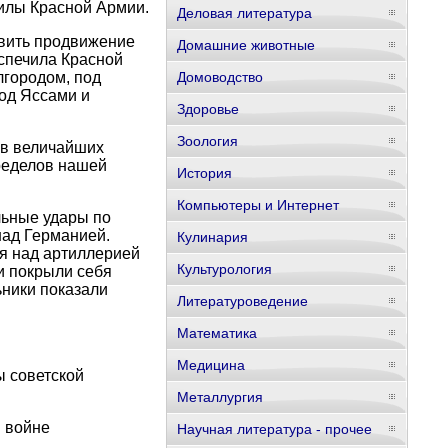
силы Красной Армии.
Деловая литература
овить продвижение
Домашние животные
еспечила Красной
лгородом, под
Домоводство
од Яссами и
Здоровье
Зоология
 в величайших
пределов нашей
История
Компьютеры и Интернет
льные удары по
над Германией.
Кулинария
оя над артиллерией
Культурология
и покрыли себя
ьники показали
Литературоведение
Математика
Медицина
ы советской
Металлургия
 войне
Научная литература - прочее