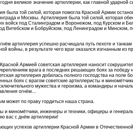
егодня великое значение артиллерии, как главной ударной 
рия была той силой, которая помогла Красной Армии остан
инграда и Москвы. Артиллерия была той силой, которая об
х войск под Сталинградом и Воронежом, под Курском и Бе
од Витебском и Бобруйском, под Ленинградом и Минском, п
нём артиллерия успешно расчищала путь пехоте и танкам
ой войны, в результате чего враг оказался изгнанным из 
 Красной Армией советская артиллерия наносит сокрушите
 укреплениям врага в последних решающих боях за победу 
ветская артиллерия добилась полного господства на поле б
ленных боях с врагом советские артиллеристы и миномётчик
ключительного мужества и героизма, а командиры и начал
равления огнём…
рым может по праву гордиться наша страна.
 и миномётчики, инженеры и техники, офицеры и генерал
ю вас с днём артиллерии!
ющих успехов артиллерии Красной Армии в Отечественной