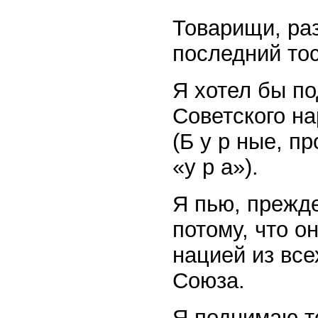
Товарищи, ра
последний тос
Я хотел бы по
Советского на
(Б у р ные, п
«у р а»).
Я пью, прежде
потому, что 
нацией из все
Союза.
Я поднимаю то