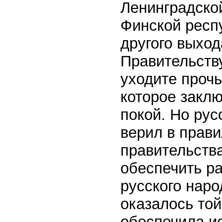
Ленинградской
Финской респу
другого выход
Правительств
уходите прочь
которое заклю
покой. Но рус
верил в прави
правительств
обеспечить ра
русского нар
оказалось то
обеспечила и