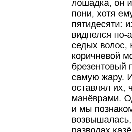
лошадка, он 
пони, хотя ем
пятидесяти: и
виднелся по-
седых волос,
коричневой м
брезентовый 
самую жару. И
оставлял их,
манёврами. О
и мы познако
возвышалась, 
разводах казё