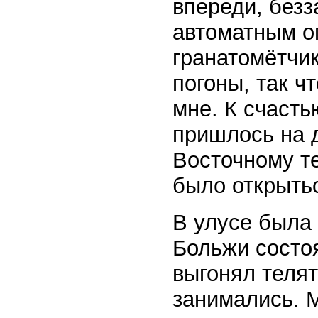
впереди, безз
автоматным о
гранатомётчик
погоны, так ч
мне. К счасть
пришлось на 
Восточному т
было открытьс
В улусе была
Больжи состоя
выгонял телят
занимались. М