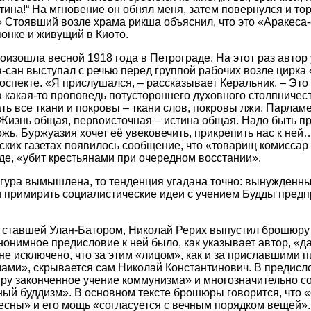
стина!“ На мгновение он обнял меня, затем повернулся и то
Стоявший возле храма рикша объяснил, что это «Аракеса-са
понке и живущий в Киото.
изошла весной 1918 года в Петрограде. На этот раз автор 
а-сан выступал с речью перед группой рабочих возле цирка
спекте. «Я прислушался, – рассказывает Керальник. – Это
а какая-то проповедь потустороннего духовного столпничест
ть все ткани и покровы – ткани слов, покровы лжи. Парламе
 Жизнь общая, первоисточная – истина общая. Надо быть п
жь. Буржуазия хочет её увековечить, прикрепить нас к ней
тских газетах появилось сообщение, что «товарищ комиссар 
е, «убит крестьянами при очередном восстании».
гура вымышлена, то тенденция угадана точно: вынужденны
 примирить социалистические идеи с учением Будды предп
же ставшей Улан-Батором, Николай Рерих выпустил брошюру
онимное предисловие к ней было, как указывает автор, «
 не исключено, что за этим «лицом», как и за приславшими 
ми», скрывается сам Николай Константинович. В предисло
ру законченное учение коммунизма» и многозначительно с
ный буддизм». В основном тексте брошюры говорится, что 
десны» и его мощь «согласуется с вечным порядком вещей»