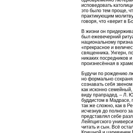
исповедовать католици
это было тем проще, ч
практикующим молитву»
говоря, что «верит в Бо
В жизни он придержива
был ежевечерний ритуа
национальному признак
«прекрасное и величес
священника. Унгерн, п
никаких посредников и 
произнесённая в храме
Будучи по рождению лю
но формально сохранял
сознавать себя звеном
как исконно семейный,
виду прапрадед. – Л. Ю
буддистом в Мадрасе, 
так же сложно, как в 
исчезнув до полного з
представлял себе разл
Лейпцигского универси
читать и сын. Всё ост
Кришной и царевичем Г