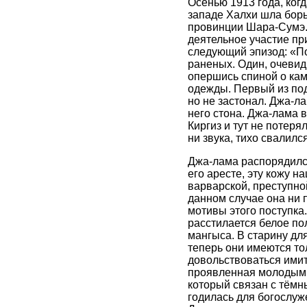
Осенью 1913 года, ког
западе Халхи шла борь
провинции Шара-Сумэ. 
деятельное участие п
следующий эпизод: «Пос
раненых. Один, очевид
опершись спиной о каме
одежды. Первый из под
но не застонал. Джа-ла
него стона. Джа-лама в
Киргиз и тут не потеря
ни звука, тихо свалилс
Джа-лама распорядился
его аресте, эту кожу 
варварской, преступно
данном случае она ни 
мотивы этого поступка
расстилается белое по
мангыса. В старину дл
теперь они имеются тол
довольствоваться имит
проявленная молодым к
который связан с тёмн
годилась для богослуж