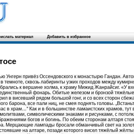
ислать материал
Добавить в избранное
тосе
ью Унгерн привёз Оссендовского к монастырю Гандан. Авт
и в темноте, сквозь лабиринты узких проходов между кумирн
брались к вершине холма, к храму Мижид Жанрайсиг. «У вх
л единственный фонарь. Обитые железом и бронзой тяжёлы
арил в висевший рядом большой гонг, и со всех сторон сбе
го барона, все пали ниц, не смея поднять головы. „Встаньт
нас в храм…“ Как и в большинстве ламаистских храмов, тут 
молитвами, символическими знаками и рисунками, с потолк
ражениями богов и богинь. По обеим сторонам алтаря сто
ора. Мерцающие лампады бросали обманчивый свет на золо
 стоявшие на алтаре, позади которого висел тяжёлый жёлт