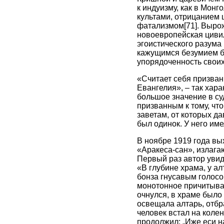
к индуизму, как в Монг
культами, отрицанием 
фатализмом
[71]
. Выро
новоевропейская циви
эгоистического разума
кажущимся безумием бе
упорядоченность свои
«Считает себя призван
Евангелия», – так хара
большое значение в су
призванным к тому, чт
заветам, от которых да
был одинок. У него име
В ноябре 1919 года вы
«Аракеса-сан», излага
Первый раз автор увид
«В глубине храма, у а
бонза гнусавым голосо
монотонное причитыва
очнулся, в храме было
освещала алтарь, отбр
человек встал на коле
продолжил: „Иже еси на