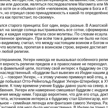
зм или даосизм, являться последователем Магомета или М
то хотя он и объявил себя «человеком, верующим в Бога и Е
, но отрицал свою принадлежность к какой-то определённ
га как протестант, по-своему».
лся старого принципа: Бог один, веры разные. В Азиатской
л: на заходе солнца выстраивались все сотни, сформиров
у, и каждая хором читала свои молитвы. По словам есаула
твенное зрелище». При всём том в дивизии не было ни похо
о-видимому, считал, что между настоящим воином и Богом н
что молитва, пропетая в воинском строю, вернее достигает
 любой религии.
теранином, Унгерн никогда не выказывал особенного религ
 верность религии предков и в православие не переходил
 в фамильной цепи, поэтому свой интерес к буддизму он ст
 наследственный. «Буддизм был вывезен из Индии нашим д
.),
–
говорил Унгерн, – к этому учению примкнул мой отец, а 
где побывал Отто-Рейнгольд-Людвиг Унгерн-Штернберг, в XV
Ревеле. К тому времени учение Будды давно ушло на север, 
абвения. Унгерн или намеренно смешивал буддизм с индуиз
ичия между ними. Гораздо вероятнее, что для его отца, до
тета, источником интереса к буддизму стал Шопенгауэр, кот
альное – семейная легенда или фантазия самого Унгерна. Р
аутамой для него была несущественна. В Индии он точно т