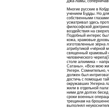
Джа-ламы, соперничавш
Многие русские в Кобд
учением Будды. Но для 
собственными глазами,
усматривал здесь прот
философской доктриной
воздействия на сверхп
Подобный интерес был 
кожа, храмовые духовы
изготовленные зёрна л
атрибутикой «чёрной 
священный храмовый со
человеческого черепа
[
столе алхимика – напр
Сатаны». «Всю мою жиз
Унгерн. Сомнительно, 
должен был интриговат
достичь с помощью тай
окружавших Унгерна ла
жили в отдельной пала
ними для долгих бесед
сроки военных операци
трещинам на брошенной
выполнял неукоснител