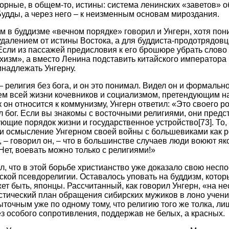
орные, в общем-то, истины: система ленинских «заветов» 
удды, а через него – к неизменным основам мироздания.
 в буддизме «вечном порядке» говорил и Унгерн, хотя пони
далением от истины Востока, а для буддиста-продотрядовц
. Если из пассажей предисловия к его брошюре убрать слово
хизм», а вместо Ленина подставить китайского императора 
инадлежать Унгерну.
– религия без бога, и он это понимал. Видел он и формальн
м всей жизни кочевников и социализмом, претендующим на 
к он относится к коммунизму, Унгерн ответил: «Это своего р
л бог. Если вы знакомы с восточными религиями, они предс
ющие порядок жизни и государственное устройство
[73]
. То
 и осмысление Унгерном своей войны с большевиками как р
, – говорил он, – что в большинстве случаев люди воюют як
Нет, воевать можно только с религиями!»
ал, что в этой борьбе христианство уже доказало свою несп
ской псевдорелигии. Оставалось уповать на буддизм, котор
т быть, японцы. Рассчитанный, как говорил Унгерн, «на нес
стический план обращения сибирских мужиков в лоно учен
ыточным уже по одному тому, что религию того же толка, л
ез особого сопротивления, поддержав не белых, а красных.