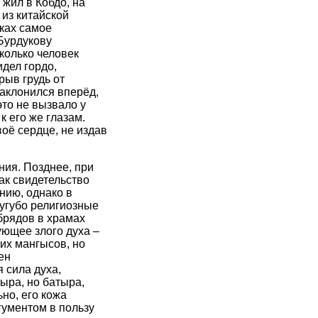
жил в Кобдо, на
из китайской
ках самое
Бурдукову
сколько человек
дел гордо,
рыв грудь от
аклонился вперёд,
это не вызвало у
к его же глазам.
воё сердце, не издав
ния. Позднее, при
ак свидетельство
нию, однако в
угубо религиозные
брядов в храмах
ующее злого духа –
их мангысов, но
ен
 сила духа,
ыра, но батыра,
но, его кожа
гументом в пользу