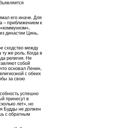
объявляется
мал его иначе. Для
а – приближением к
 «коммунизм»,
из династии Цинь,
ое сходство между
ту же роль. Когда в
ода религия. Не
тавляют собой
, что основал Ленин,
елигиозной с обеих
обы за свою
особность успешно
ый принесут в
колько лет», но
ия Будды не должен
ишь с обратным