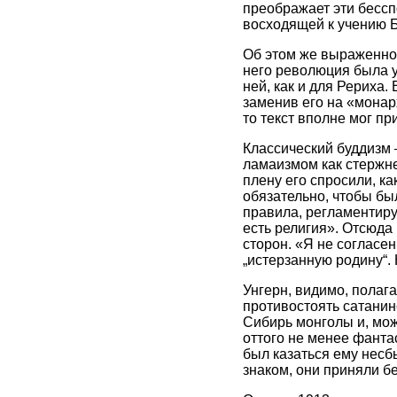
преображает эти бессп
восходящей к учению Б
Об этом же выраженном
него революция была у
ней, как и для Рериха
заменив его на «монар
то текст вполне мог пр
Классический буддизм 
ламаизмом как стержне
плену его спросили, ка
обязательно, чтобы бы
правила, регламентиру
есть религия». Отсюда
сторон. «Я не согласен
„истерзанную родину“. 
Унгерн, видимо, полаг
противостоять сатанин
Сибирь монголы и, може
оттого не менее фанта
был казаться ему несб
знаком, они приняли б