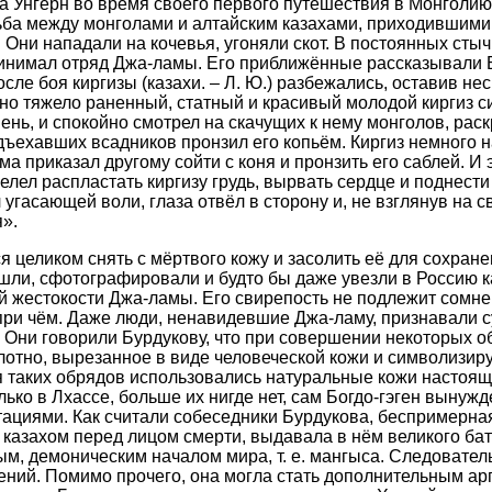
да Унгерн во время своего первого путешествия в Монголию 
ба между монголами и алтайским казахами, приходившими 
Они нападали на кочевья, угоняли скот. В постоянных стыч
ринимал отряд Джа-ламы. Его приближённые рассказывали 
ле боя киргизы (казахи. – Л. Ю.) разбежались, оставив не
но тяжело раненный, статный и красивый молодой киргиз си
нь, и спокойно смотрел на скачущих к нему монголов, раск
ъехавших всадников пронзил его копьём. Киргиз немного н
ма приказал другому сойти с коня и пронзить его саблей. И 
елел распластать киргизу грудь, вырвать сердце и поднести 
л угасающей воли, глаза отвёл в сторону и, не взглянув на с
я».
 целиком снять с мёртвого кожу и засолить её для сохране
нашли, сфотографировали и будто бы даже увезли в Россию к
й жестокости Джа-ламы. Его свирепость не подлежит сомне
при чём. Даже люди, ненавидевшие Джа-ламу, признавали с
. Они говорили Бурдукову, что при совершении некоторых о
лотно, вырезанное в виде человеческой кожи и символизир
я таких обрядов использовались натуральные кожи настоящ
ько в Лхассе, больше их нигде нет, сам Богдо-гэген вынужд
ациями. Как считали собеседники Бурдукова, беспримерная
азахом перед лицом смерти, выдавала в нём великого бат
ым, демоническим началом мира, т. е. мангыса. Следователь
ений. Помимо прочего, она могла стать дополнительным ар