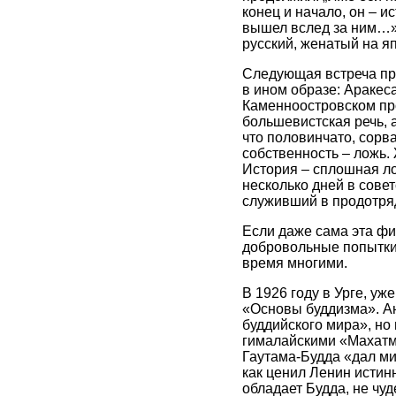
конец и начало, он – и
вышел вслед за ним…» 
русский, женатый на я
Следующая встреча про
в ином образе: Аракес
Каменноостровском про
большевистская речь, 
что половинчато, сорва
собственность – ложь.
История – сплошная ло
несколько дней в сове
служивший в продотряд
Если даже сама эта фи
добровольные попытки
время многими.
В 1926 году в Урге, у
«Основы буддизма». Ан
буддийского мира», но
гималайскими «Махатма
Гаутама-Будда «дал ми
как ценил Ленин истин
обладает Будда, не чу