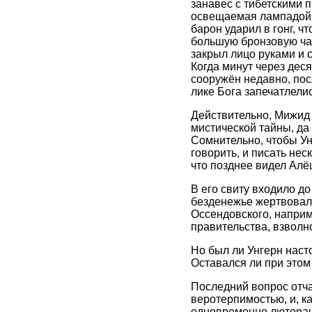
занавес с тибетскими п
освещаемая лампадой,
барон ударил в гонг, ч
большую бронзовую чаш
закрыл лицо руками и 
Когда минут через деся
сооружён недавно, пос
лике Бога запечатлели
Действительно, Мижид 
мистической тайны, да 
Сомнительно, чтобы Ун
говорить, и писать нес
что позднее видел Алё
В его свиту входило д
безденежье жертвовал
Оссендовского, наприм
правительства, взволн
Но был ли Унгерн нас
Оставался ли при это
Последний вопрос отча
веротерпимостью, и, ка
одновременно лютерани