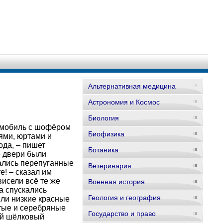
Альтернативная медицина
Астрономия и Космос
Биология
омобиль с шофёром
Биофизика
ями, юртами и
ода, – пишет
Ботаника
е двери были
жались перепуганные
Ветеринария
е! – сказал им
висели всё те же
Военная история
а спускались
Геология и география
яли низкие красные
тые и серебряные
Государство и право
ый шёлковый