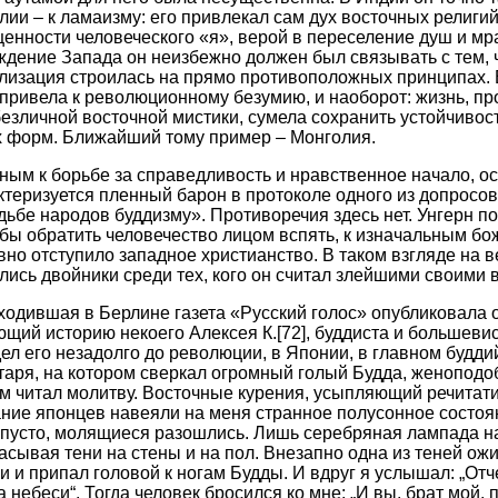
олии – к ламаизму: его привлекал сам дух восточных религий
ценности человеческого «я», верой в переселение душ и м
ждение Запада он неизбежно должен был связывать с тем, 
лизация строилась на прямо противоположных принципах. 
 привела к революционному безумию, и наоборот: жизнь, пр
зличной восточной мистики, сумела сохранить устойчивост
х форм. Ближайший тому пример – Монголия.
ным к борьбе за справедливость и нравственное начало, о
ктеризуется пленный барон в протоколе одного из допросов
дьбе народов буддизму». Противоречия здесь нет. Унгерн п
обы обратить человечество лицом вспять, к изначальным б
вно отступило западное христианство. В таком взгляде на 
лись двойники среди тех, кого он считал злейшими своими 
ходившая в Берлине газета «Русский голос» опубликовала о
ющий историю некоего Алексея К.
[72]
, буддиста и большевис
ел его незадолго до революции, в Японии, в главном будди
лтаря, на котором сверкал огромный голый Будда, женоподо
м читал молитву. Восточные курения, усыпляющий речитати
ние японцев навеяли на меня странное полусонное состоя
 пусто, молящиеся разошлись. Лишь серебряная лампада н
асывая тени на стены и на пол. Внезапно одна из теней ож
ни и припал головой к ногам Будды. И вдруг я услышал: „От
 небеси“. Тогда человек бросился ко мне: „И вы, брат мой,