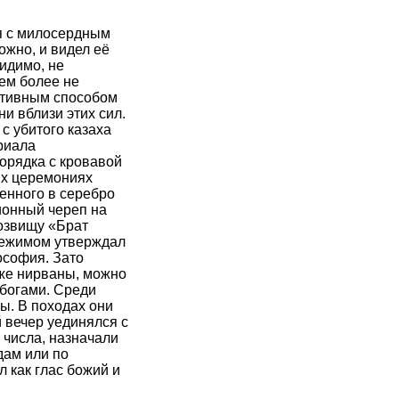
ся с милосердным
ожно, и видел её
идимо, не
тем более не
ктивным способом
 вблизи этих сил.
с убитого казаха
риала
орядка с кровавой
ых церемониях
енного в серебро
ионный череп на
розвищу «Брат
режимом утверждал
ософия. Зато
аже нирваны, можно
 богами. Среди
ы. В походах они
 вечер уединялся с
 числа, назначали
дам или по
 как глас божий и