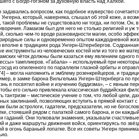
его с Богдо-гогэном за духовную власть над Халхой.
о задавались вопросом, как подобное изуверство сочетает
Унгерна, который, наверняка, слышал об этой коже, а возм
 такой проблемы не существовало ни тогда, ни потом. Он, в
иворечия. Ламаизм был для него не столько религией и уж 
, сколько чем-то вроде разновидности магии, особо эффе
риродные силы и одновременно опытом каждодневной жизни
вполне в традициях рода Унгерн-Штернбергов. Содранная 
е инструменты из человеческих костей или из того же мате
амских чёток должны были казаться ему явлением одного п
мессы» тамплиеров. «Габала» – используемый при некотор
суд из опиленного по параллели глазной орбиты и оправл
74]
– могла напомнить и эмблему розенкрейцеров, и традиц
имер, в замке барона Вильгельма Унгерн-Штернберга по п
нь я посвятил войне и изучению буддизма», – с явным пе
чтобы его сильно привлекала классическая буддийская фил
ь тантризм – мистическое учение о том, что любой цели, д
ных заклинаний, позволяющих вступить в прямой контакт с
м были астрологи, гадатели, предсказатели, но не богослов
тке, стоявшей рядом с палаткой самого барона, и он каждый
 и гаданий. Они толковали знамения, указывали счастливые
й и даже маршруты движения войск, ориентируясь по звёз
 в огонь бараньей лопатке. Все их советы Унгерн принимал
ьно.