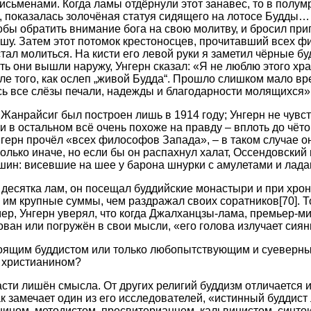
исьменами. Когда ламы отдёрнули этот занавес, то в полум
 показалась золочёная статуя сидящего на лотосе Будды…
тобы обратить внимание бога на свою молитву, и бросил пр
у. Затем этот потомок крестоносцев, прочитавший всех ф
стал молиться. На кисти его левой руки я заметил чёрные б
ть они вышли наружу, Унгерн сказал: «Я не люблю этого хр
ле того, как ослеп „живой Будда“. Прошло слишком мало вр
сь все слёзы печали, надежды и благодарности молящихся»
Жанрайсиг был построен лишь в 1914 году; Унгерн не чувс
и в остальном всё очень похоже на правду – вплоть до чёто
герн прочёл «всех философов Запада», – в таком случае о
колько иначе, но если бы он распахнул халат, Оссендовский 
шин: висевшие на шее у барона шнурки с амулетами и ладан
о десятка лам, он посещал буддийские монастыри и при хро
 им крупные суммы, чем раздражал своих соратников
[70]
. 
ер, Унгерн уверял, что когда Джалханцзы-лама, премьер-ми
ован или погружён в свои мысли, «его голова излучает сиян
тоящим буддистом или только любопытствующим и суевер
м христианином?
сти лишён смысла. От других религий буддизм отличается 
к замечает один из его исследователей, «истинный буддист
ном, методистом, пресвитерианцем, кальвинистом, синто