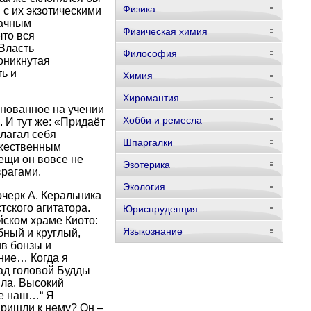
Физика
 с их экзотическими
рачным
Физическая химия
что вся
Власть
Философия
оникнутая
ь и
Химия
Хиромантия
снованное на учении
Хобби и ремесла
. И тут же: «Придаёт
олагал себя
Шпаргалки
ожественным
вещи он вовсе не
Эзотерика
врагами.
Экология
черк А. Керальника
тского агитатора.
Юриспруденция
йском храме Киото:
Языкознание
бный и круглый,
в бонзы и
ние… Когда я
ад головой Будды
ила. Высокий
че наш…“ Я
 пришли к нему? Он –