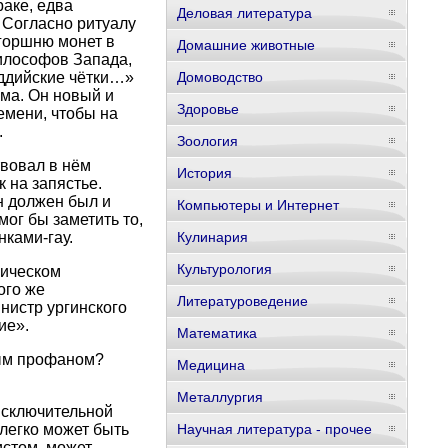
раке, едва
Деловая литература
 Согласно ритуалу
игоршню монет в
Домашние животные
илософов Запада,
уддийские чётки…»
Домоводство
ама. Он новый и
Здоровье
емени, чтобы на
.
Зоология
твовал в нём
История
к на запястье.
н должен был и
Компьютеры и Интернет
мог бы заметить то,
ками-гау.
Кулинария
Культурология
ническом
Того же
Литературоведение
нистр ургинского
ие».
Математика
ным профаном?
Медицина
Металлургия
исключительной
 легко может быть
Научная литература - прочее
истом, может