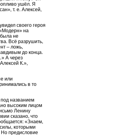
ропливо ушёл. Я
н», т. е. Алексей,
увидел своего героя
 «Модерн» на
 была не
ва. Всё разрушить,
нт – ложь,
равдивым до конца.
…» А через
Алексей К.»,
е или
ринимались в то
 под названием
дано высоким лицом
письмо Ленину
вии сказано, что
ообщается: «Знаем,
«силы, которыми
. Но предисловие