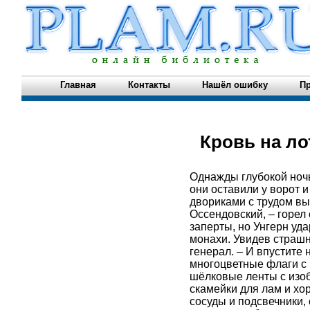
Главная
Контакты
Нашёл ошибку
Пр
Кровь на ло
Однажды глубокой ноч
они оставили у ворот 
двориками с трудом вы
Оссендовский, – горе
заперты, но Унгерн уд
монахи. Увидев страшно
генерал. – И впустите 
многоцветные флаги с 
шёлковые ленты с изоб
скамейки для лам и х
сосуды и подсвечники,