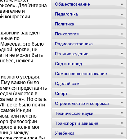
Обществознание
оисея». Для Унгерна
вангелие и
Педагогика
ой конфессии,
Политика
 дивизии заведён
Психология
анные по
 Макеева, это было
Радиоэлектроника
дной церкви, ни
Религиоведение
ет и не может быть
 небес, нежели
Сад и огород
Самосовершенствование
иозного усердия,
. Ему важно было
Сделай сам
ремился представить
едом (имеется в
Спорт
затем и я». Но стать
Строительство и сопромат
III веке было почти
в самой Индии
Технические науки
мом, или неясно
ктора философии
Транспорт и авиация
орого вполне мог
азница между
Учебники
ак же склонился бы