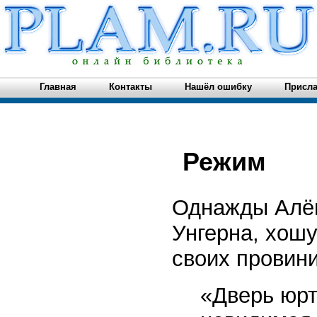
Главная
Контакты
Нашёл ошибку
Присла
Режим
Однажды Алёш
Унгерна, хош
своих провин
«Дверь юрт