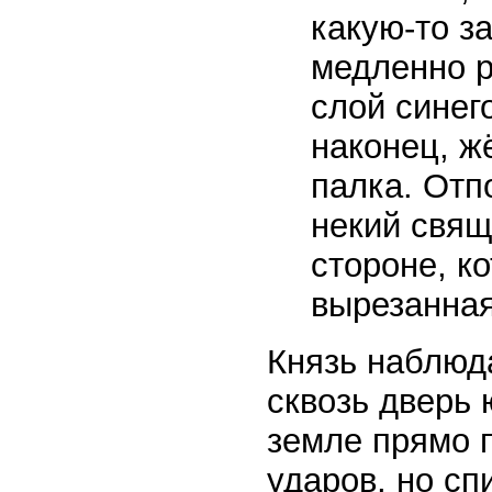
какую-то з
медленно р
слой синего
наконец, ж
палка. Отп
некий свящ
стороне, к
вырезанная
Князь наблюда
сквозь дверь
земле прямо п
ударов, но сп