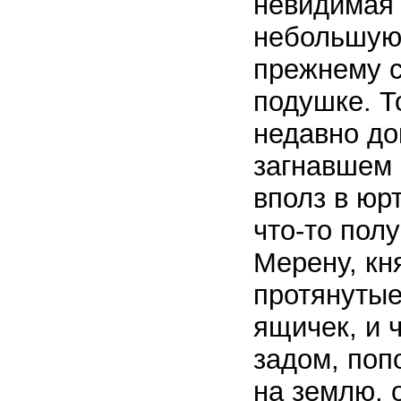
невидимая 
небольшую 
прежнему с
подушке. Т
недавно до
загнавшем к
вполз в юрт
что-то полу
Мерену, кн
протянутые
ящичек, и 
задом, поп
на землю, 