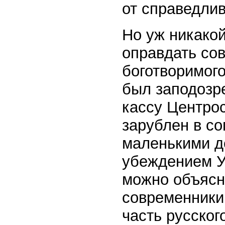
от справедлив
Но уж никакой
оправдать сов
боготворимого
был заподозре
кассу Центро
зарублен в со
маленькими д
убеждением Ун
можно объясни
современники
часть русског