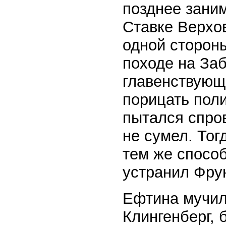
позднее зани
Ставке Верхо
одной стороны
походе на За
главенствующу
порицать поли
пытался спров
не сумел. Тог
тем же способ
устранил Фру
Ефтина мучил
Клингенберг, 