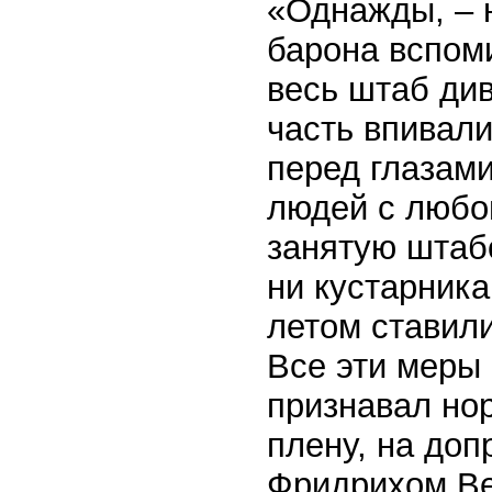
«Однажды, – 
барона вспоми
весь штаб див
часть впивали
перед глазами
людей с любо
занятую штабо
ни кустарника
летом ставили
Все эти меры 
признавал нор
плену, на доп
Фридрихом Ве