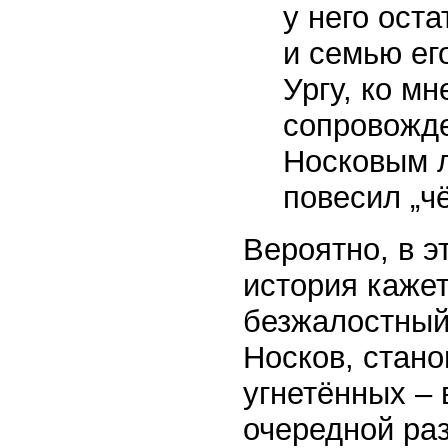
у него оста
и семью ег
Ургу, ко мн
сопровожд
Носковым л
повесил „чё
Вероятно, в э
история каже
безжалостный 
Носков, стано
угнетённых –
очередной раз