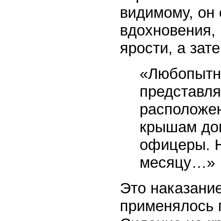
видимому, он 
вдохновения,
ярости, а зат
«Любопытну
представля
расположен
крышам дом
офицеры. 
месяцу…»
Это наказани
применялось 