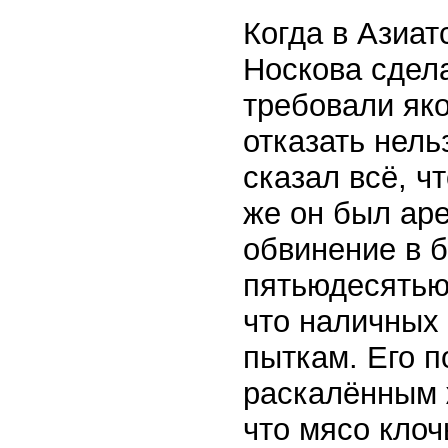
Когда в Азиат
Носкова сдела
требовали яко
отказать нель
сказал всё, ч
же он был ар
обвинение в 
пятьюдесятью
что наличных 
пыткам. Его п
раскалённым 
что мясо клоч