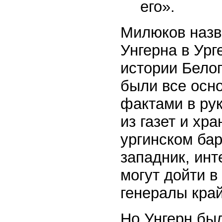
его».
Милюков назв
Унгерна в Ур
истории Белог
были все осно
фактами в рук
из газет и хр
ургинском ба
западник, инт
могут дойти в
генералы край
Но Унгерн был