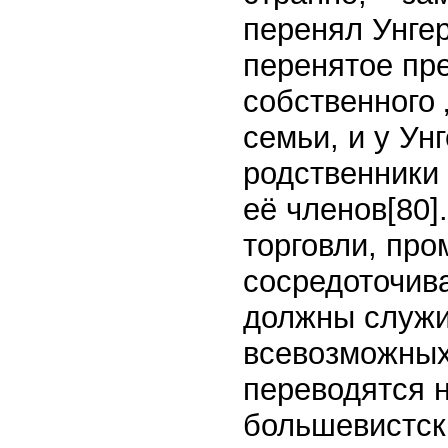
перенял Унгер
перенятое пр
собственного
семьи, и у Ун
родственники 
её членов
[80]
торговли, пр
сосредоточива
должны служи
всевозможных 
переводятся н
большевистски