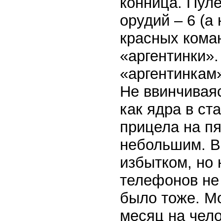
конница. Пул
орудий – 6 (а
красных кома
«аргентинки».
«аргентинкам
Не ввинчиваяс
как ядра в ст
прицела на пя
небольшим. Ви
избытком, но 
телефонов не 
было тоже. М
месяц на чел