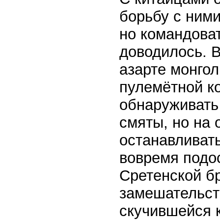
борьбу с ними
но командоват
доводилось. 
азарте монго
пулемётной ко
обнаруживать
смяты, но на
останавливать
вовремя подо
Сретенской бр
замешательст
скучившейся 