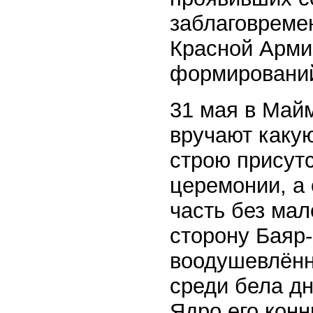
заблаговреме
Красной Арми
формировани
31 мая в Май
вручают какую
строю присут
церемонии, а 
часть без ма
сторону Баяр-
воодушевлённ
среди бела дн
Ядро его кон