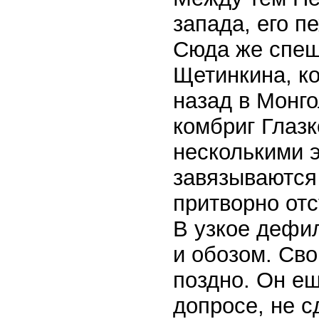
запада, его п
Сюда же спеш
Щетинкина, к
назад в Монг
комбриг Глазк
несколькими 
завязываются
притворно отс
В узкое дефил
и обозом. Св
поздно. Он ещ
допросе, не с