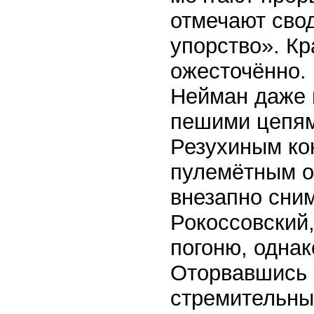
отмечают сво
упорство». К
ожесточённо.
Нейман даже 
пешими цепям
Резухиным кон
пулемётным ог
внезапно сним
Рокоссовский,
погоню, однак
Оторвавшись 
стремительны