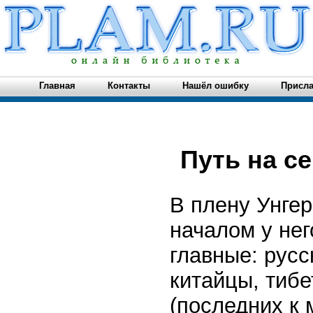
Главная
Контакты
Нашёл ошибку
Присла
Путь на с
В плену Унгер
началом у не
главные: русс
китайцы, тибе
(последних к 