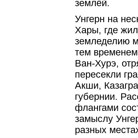
землёй.
Унгерн на нес
Хары, где жил
земледелию м
тем временем
Ван-Хурэ, от
пересекли гра
Акши, Казагра
губернии. Ра
флангами сост
замыслу Унгер
разных места