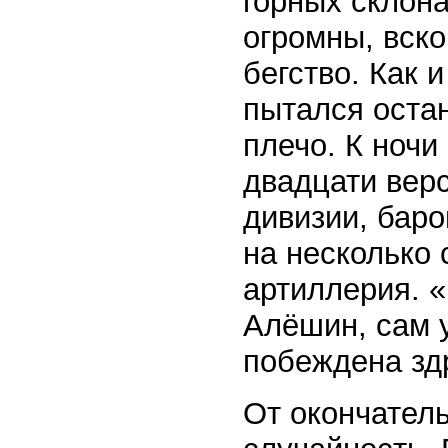
горных склон
огромны, вско
бегство. Как 
пытался остан
плечо. К ночи
двадцати верс
дивизии, бар
на несколько 
артиллерия. «
Алёшин, сам 
побеждена зд
От окончатель