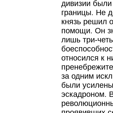
дивизии были 
границы. Не 
князь решил 
помощи. Он зн
лишь три-четы
боеспособнос
относился к 
пренебрежител
за одним иск
были усилены
эскадроном. 
революционны
проявивших с