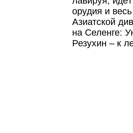
лавируя, идёт
орудия и весь
Азиатской див
на Селенге: У
Резухин – к л