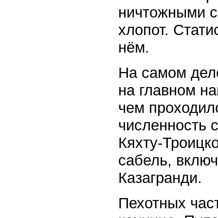
ничтожными с
хлопот. Стати
нём.
На самом деле
на главном н
чем проходил
численность 
Кяхту-Троицко
сабель, включ
Казагранди.
Пехотных час