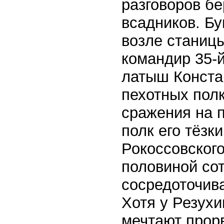
разговоров б
всадников. Бу
возле станиц
командир 35-
латыш Конста
пехотных полк
сражения на 
полк его тёзк
Рокоссовского.
половиной сот
сосредоточив
Хотя у Резухи
мечтают прорв