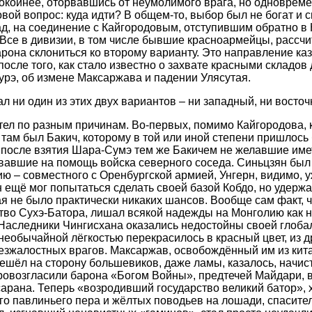
окойнее, оторвавшись от неумолимого врага, но одновреме
вой вопрос: куда идти? В общем-то, выбор был не богат и 
ад, на соединение с Кайгородовым, отступившим обратно в 
 Все в дивизии, в том числе бывшие красноармейцы, рассчи
арона склониться ко второму варианту. Это направление ка
осле того, как стало известно о захвате красными складов
урэ, об измене Максаржава и падении Улясутая.
л ни один из этих двух вариантов – ни западный, ни восточ
отел по разным причинам. Во-первых, помимо Кайгородова, 
 там был Бакич, которому в той или иной степени пришлось 
 после взятия Шара-Сумэ тем же Бакичем не желавшие име
вавшие на помощь войска северного соседа. Синьцзян был 
ию – совместного с Оренбургской армией, Унгерн, видимо, у
 ещё мог попытаться сделать своей базой Кобдо, но удержа
я не было практически никаких шансов. Вообще сам факт, ч
во Сухэ-Батора, лишал всякой надежды на Монголию как н
Наследники Чингисхана оказались недостойны своей глоба
необычайной лёгкостью перекрасилось в красный цвет, из д
езжалостных врагов. Максаржав, освобождённый им из кит
решёл на сторону большевиков, даже ламы, казалось, начис
ровозгласили барона «Богом Войны», предтечей Майдари, 
арана. Теперь «возродивший государство великий батор», х
го павлиньего пера и жёлтых поводьев на лошади, спасите