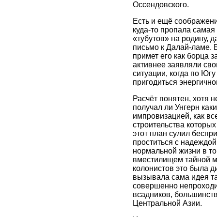
Оссендовского.
Есть и ещё соображени
куда-то пропала самая 
«тубутов» на родину, 
письмо к Далай-ламе. Б
примет его как борца з
активнее заявляли сво
ситуации, когда по Юг
пригодиться энергично
Расчёт понятен, хотя 
получал ли Унгерн каки
импровизацией, как вс
строительства которых
этот план сулил беспр
проститься с надеждой 
нормальной жизни в то
вместилищем тайной му
колонистов это была ди
вызывала сама идея та
совершенно непроходим
всадников, большинств
Центральной Азии.