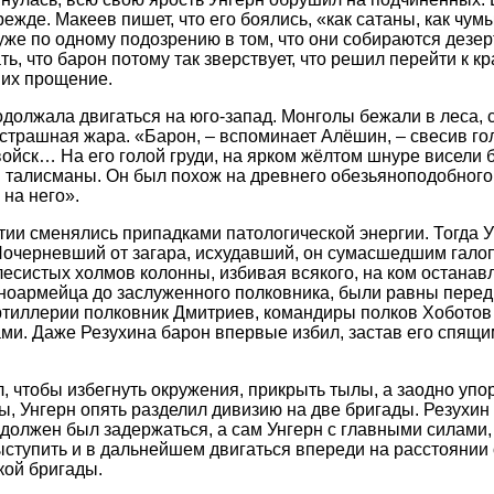
режде. Макеев пишет, что его боялись, «как сатаны, как чумы
же по одному подозрению в том, что они собираются дезер
ь, что барон потому так зверствует, что решил перейти к к
 их прощение.
должала двигаться на юго-запад. Монголы бежали в леса, 
страшная жара. «Барон, – вспоминает Алёшин, – свесив гол
войск… На его голой груди, на ярком жёлтом шнуре висели
 талисманы. Он был похож на древнего обезьяноподобного
 на него».
тии сменялись припадками патологической энергии. Тогда 
Почерневший от загара, исхудавший, он сумасшедшим гало
есистых холмов колонны, избивая всякого, на ком останавл
сноармейца до заслуженного полковника, были равны перед
тиллерии полковник Дмитриев, командиры полков Хоботов 
и. Даже Резухина барон впервые избил, застав его спящи
л, чтобы избегнуть окружения, прикрыть тылы, а заодно упо
, Унгерн опять разделил дивизию на две бригады. Резухин
должен был задержаться, а сам Унгерн с главными силами,
ыступить и в дальнейшем двигаться впереди на расстоянии 
кой бригады.