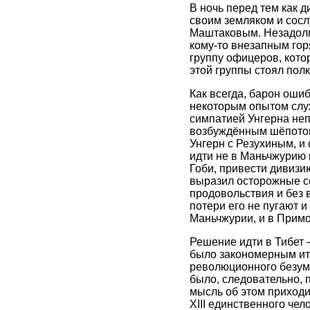
В ночь перед тем как д
своим земляком и сос
Маштаковым. Незадолго
кому-то внезапным гор
группу офицеров, кото
этой группы стоял пол
Как всегда, барон оши
некоторым опытом служ
симпатией Унгерна неп
возбуждённым шёпотом 
Унгерн с Резухиным, и
идти не в Маньчжурию и
Гоби, привести дивизию
выразил осторожные со
продовольствия и без в
потери его не пугают и
Маньчжурии, и в Примо
Решение идти в Тибет 
было закономерным ито
революционного безум
было, следовательно, 
мысль об этом приходи
XIII единственного чел