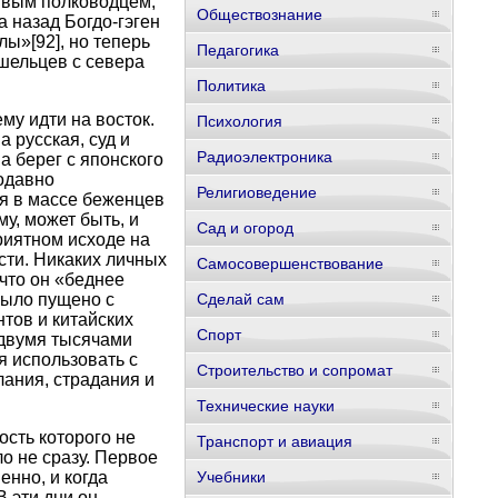
ивым полководцем,
Обществознание
 назад Богдо-гэген
Улы»
[92]
, но теперь
Педагогика
ишельцев с севера
Политика
му идти на восток.
Психология
 русская, суд и
Радиоэлектроника
а берег с японского
подавно
Религиоведение
ся в массе беженцев
у, может быть, и
Сад и огород
риятном исходе на
сти. Никаких личных
Самосовершенствование
 что он «беднее
было пущено с
Сделай сам
тов и китайских
Спорт
 двумя тысячами
я использовать с
Строительство и сопромат
лания, страдания и
Технические науки
ость которого не
Транспорт и авиация
о не сразу. Первое
енно, и когда
Учебники
 эти дни он