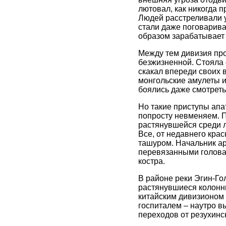
лютовал, как никогда п
Людей расстреливали у
стали даже поговариват
образом зарабатывает
Между тем дивизия про
безжизненной. Стояла 
скакал впереди своих 
монгольские амулеты и
боялись даже смотреть
Но такие приступы апа
попросту невменяем. 
растянувшейся среди л
Все, от недавнего кра
ташуром. Начальник ар
перевязанными головам
костра.
В районе реки Эгин-Го
растянувшиеся колонны
китайским дивизионом 
госпиталем – наутро в
переходов от резухинс