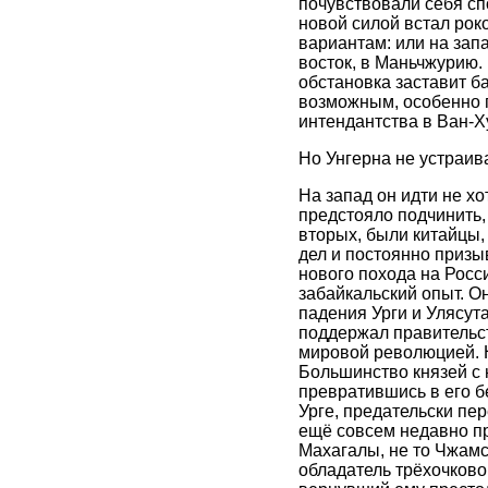
почувствовали себя сп
новой силой встал роко
вариантам: или на зап
восток, в Маньчжурию.
обстановка заставит б
возможным, особенно п
интендантства в Ван-Х
Но Унгерна не устраива
На запад он идти не х
предстояло подчинить,
вторых, были китайцы,
дел и постоянно призы
нового похода на Росс
забайкальский опыт. Он
падения Урги и Улясута
поддержал правительст
мировой революцией. 
Большинство князей с 
превратившись в его б
Урге, предательски пе
ещё совсем недавно п
Махагалы, не то Чжамс
обладатель трёхочково