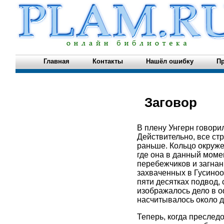
Главная
Контакты
Нашёл ошибку
Пр
Заговор
В плену Унгерн говори
Действительно, все ст
раньше. Кольцо окружен
где она в данный моме
перебежчиков и загнан
захваченных в Гусиноо
пяти десятках подвод,
изображалось дело в о
насчитывалось около д
Теперь, когда преслед