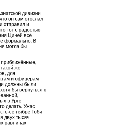
Азиатской дивизии
что он сам отослал
и отправил и
то тот с радостью
ения Циней всё
ее формально. В
ия могла бы
о приближённые,
 такой же
ов, для
датам и офицерам
юди должны были
 хотя бы вернуться к
ованной,
ых в Урге
го делать. Ужас
сте-сентябре Гоби
я двух тысяч
ых равнинах