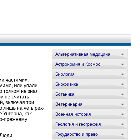
Альтернативная медицина
Астрономия и Космос
Биология
ми частями».
Биофизика
мимо, или упали
о толком не знал,
Ботаника
и не считать
й, включая три
Ветеринария
о лишь на четырех-
 Унгерна, как
Военная история
по-прежнему
Геология и география
Государство и право
 Люди