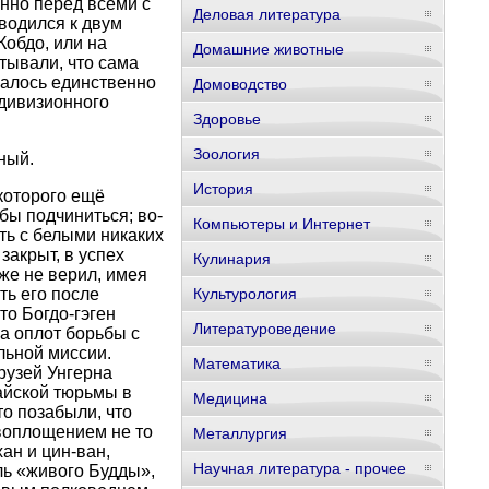
нно перед всеми с
Деловая литература
сводился к двум
Кобдо, или на
Домашние животные
тывали, что сама
залось единственно
Домоводство
 дивизионного
Здоровье
Зоология
ный.
История
которого ещё
бы подчиниться; во-
Компьютеры и Интернет
ть с белыми никаких
закрыт, в успех
Кулинария
же не верил, имея
ть его после
Культурология
то Богдо-гэген
Литературоведение
а оплот борьбы с
льной миссии.
Математика
рузей Унгерна
айской тюрьмы в
Медицина
то позабыли, что
воплощением не то
Металлургия
ан и цин-ван,
Научная литература - прочее
ль «живого Будды»,