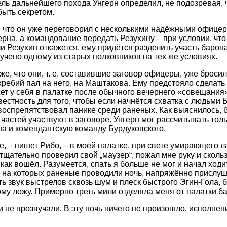
ль дальнейшего похода Унгерн определил, не подозревая, чт
ыть секретом.
 что он уже переговорил с несколькими надёжными офице
рна, а командование передать Резухину – при условии, что
и Резухин откажется, ему придётся разделить участь барона
учено одному из старых полковников на тех же условиях.
е, что они, т. е. составившие заговор офицеры, уже бросил
жребий пал на него, на Маштакова. Ему предстояло сделать
жет у себя в палатке после обычного вечернего «совещания
естность для того, чтобы если начнётся схватка с людьми Б
 воспрепятствовал панике среди раненых. Как выяснилось,
частей участвуют в заговоре. Унгерн мог рассчитывать тол
а и комендантскую команду Бурдуковского.
е, – пишет Рибо, – в моей палатке, при свете умирающего л
тщательно проверил свой „маузер“, пожал мне руку и скольз
как вошёл. Разумеется, спать я больше не мог и начал ходи
, на которых раненые проводили ночь, напряжённо прислуш
ь звук выстрелов сквозь шум и плеск быстрого Эгин-Гола, 
му ложу. Примерно треть мили отделяла меня от палатки 
и не прозвучали. В эту ночь ничего не произошло, исполне