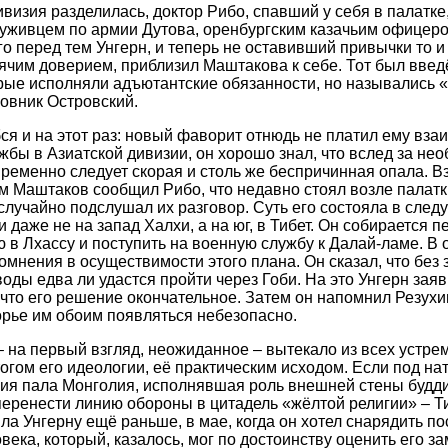
ивизия разделилась, доктор Рибо, спавший у себя в палатк
луживцем по армии Дутова, оренбургским казачьим офицер
 перед тем Унгерн, и теперь не оставивший привычки то и 
ячим доверием, приблизил Маштакова к себе. Тот был вве
рые исполняли адъютантские обязанности, но назывались 
ковник Островский.
бся и на этот раз: новый фаворит отнюдь не платил ему вз
бы в Азиатской дивизии, он хорошо знал, что вслед за не
ременно следует скорая и столь же беспричинная опала. 
Маштаков сообщил Рибо, что недавно стоял возле палатки
 случайно подслушал их разговор. Суть его состояла в сле
 даже не на запад Халхи, а на юг, в Тибет. Он собирается 
 в Лхассу и поступить на военную службу к Далай-ламе. В 
мнения в осуществимости этого плана. Он сказал, что без 
оды едва ли удастся пройти через Гоби. На это Унгерн заяв
 что его решение окончательное. Затем он напомнил Резухин
рье им обоим появляться небезопасно.
– на первый взгляд, неожиданное – вытекало из всех устре
гом его идеологии, её практическим исходом. Если под на
ия пала Монголия, исполнявшая роль внешней стены будди
перенести линию обороны в цитадель «жёлтой религии» – Т
ла Унгерну ещё раньше, в мае, когда он хотел снарядить п
овека, который, казалось, мог по достоинству оценить его з