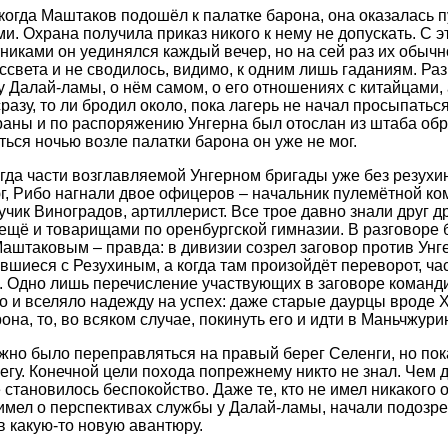
когда Маштаков подошёл к палатке барона, она оказалась п
и. Охрана получила приказ никого к нему не допускать. С 
никами он уединялся каждый вечер, но на сей раз их обычн
ссвета и не сводилось, видимо, к одним лишь гаданиям. Раз
Далай-ламы, о нём самом, о его отношениях с китайцами, а
азу, то ли бродил около, пока лагерь не начал просыпаться,
аны и по распоряжению Унгерна был отослан из штаба обра
ься ночью возле палатки барона он уже не мог.
гда части возглавляемой Унгерном бригады уже без резухи
г, Рибо нагнали двое офицеров – начальник пулемётной к
чик Виноградов, артиллерист. Все трое давно знали друг д
ещё и товарищами по оренбургской гимназии. В разговоре
Маштаковым – правда: в дивизии созрел заговор против Унг
шиеся с Резухиным, а когда там произойдёт переворот, час
 Одно лишь перечисление участвующих в заговоре команд
 и вселяло надежду на успех: даже старые даурцы вроде 
она, то, во всяком случае, покинуть его и идти в Маньчжури
ужно было переправляться на правый берег Селенги, но пок
регу. Конечной цели похода попрежнему никто не знал. Чем 
 становилось беспокойство. Даже те, кто не имел никакого 
 имел о перспективах службы у Далай-ламы, начали подозре
в какую-то новую авантюру.