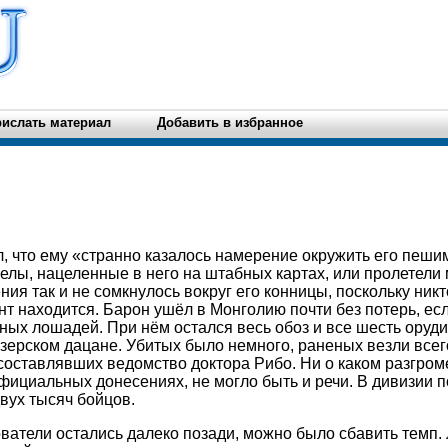
ислать материал
Добавить в избранное
л, что ему «странно казалось намерение окружить его пеши
релы, нацеленные в него на штабных картах, или пролетели 
ия так и не сомкнулось вокруг его конницы, поскольку никт
нт находится. Барон ушёл в Монголию почти без потерь, есл
ных лошадей. При нём остался весь обоз и все шесть оруди
зерском дацане. Убитых было немного, раненых везли всег
 составлявших ведомство доктора Рибо. Ни о каком разгроме
фициальных донесениях, не могло быть и речи. В дивизии 
вух тысяч бойцов.
ователи остались далеко позади, можно было сбавить темп.