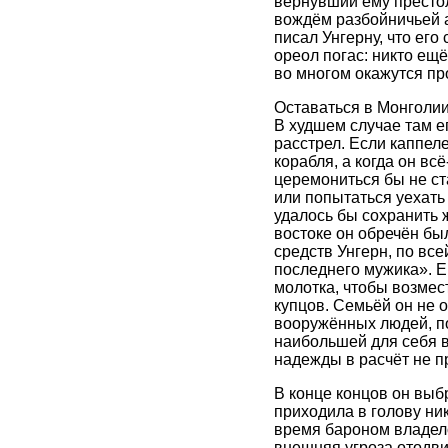
вернувший ему престол
вождём разбойничьей а
писал Унгерну, что ег
ореол погас: никто ещ
во многом окажутся пр
Оставаться в Монголии 
В худшем случае там ег
расстрел. Если каппел
корабля, а когда он вс
церемониться бы не ст
или попытаться уехать 
удалось бы сохранить 
востоке он обречён бы
средств Унгерн, по все
последнего мужика». Е
молотка, чтобы возмес
купцов. Семьёй он не 
вооружённых людей, по
наибольшей для себя в
надежды в расчёт не п
В конце концов он выбр
приходила в голову ни
время бароном владело 
внешняя угроза отодви