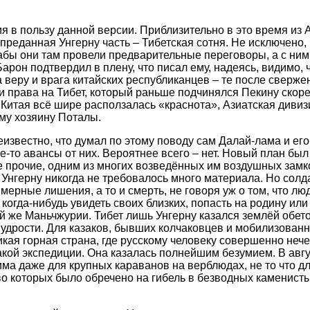
я в пользу данной версии. Приблизительно в это время из 
преданная Унгерну часть – Тибетская сотня. Не исключено, 
дабы они там провели предварительные переговоры, а с ним
арон подтвердил в плену, что писал ему, надеясь, видимо, ч
а веру и врага китайских республиканцев – те после сверж
и права на Тибет, который раньше подчинялся Пекину скор
у Китая всё шире расползалась «краснота», Азиатская дивиз
му хозяину Поталы.
неизвестно, что думал по этому поводу сам Далай-лама и ег
е-то авансы от них. Вероятнее всего – нет. Новый план был
е прочие, одним из многих возведённых им воздушных замк
 Унгерну никогда не требовалось много материала. Но сол
имерные лишения, а то и смерть, не говоря уж о том, что л
когда-нибудь увидеть своих близких, попасть на родину или
й же Маньчжурии. Тибет лишь Унгерну казался землёй обет
дрости. Для казаков, бывших колчаковцев и мобилизованн
кая горная страна, где русскому человеку совершенно нече
кой экспедиции. Она казалась полнейшим безумием. В авгу
а даже для крупных караванов на верблюдах, не то что дл
о которых было обречено на гибель в безводных каменист