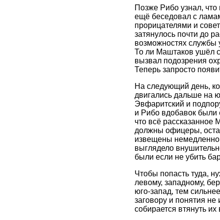
Позже Рибо узнал, что 
ещё беседовал с ламам
прорицателями и совет
затянулось почти до ра
возможностях службы у 
То ли Маштаков ушёл ср
вызвал подозрения охр
Теперь запросто появит
На следующий день, ко
двигались дальше на ю
Эвфаритский и подпору
и Рибо вдобавок были 
что всё рассказанное 
должны офицеры, остав
извещены немедленно.
выглядело внушительно
были если не убить бар
Чтобы попасть туда, н
левому, западному, бе
юго-запад, тем сильнее
заговору и понятия не
собирается втянуть их 