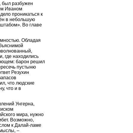
е, был разбужен
ом Иваном
дело проникаться к
дён в небольшую
«штабом». Во главе
аимностью. Обладая
объяснимой
Взволнованный,
, где находились
дующем: барон решил
пересечь пустыню
ответ Резухин
запасов
ил, что людские
у, что и в
млений Унгерна,
тиском
йского мира, нужно
ибет. Возможно,
ослом к Далай-ламе
амыслы, –