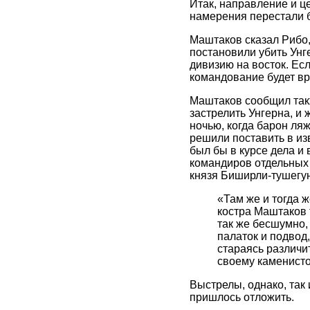
Итак, направление и це
намерения перестали б
Маштаков сказал Рибо,
постановили убить Унге
дивизию на восток. Есл
командование будет вр
Маштаков сообщил такж
застрелить Унгерна, и 
ночью, когда барон ля
решили поставить в изв
был бы в курсе дела и
командиров отдельных 
князя Биширли-тушегун
«Там же и тогда ж
костра Маштаков 
так же бесшумно, 
палаток и подвод
стараясь различит
своему каменисто
Выстрелы, однако, так 
пришлось отложить.