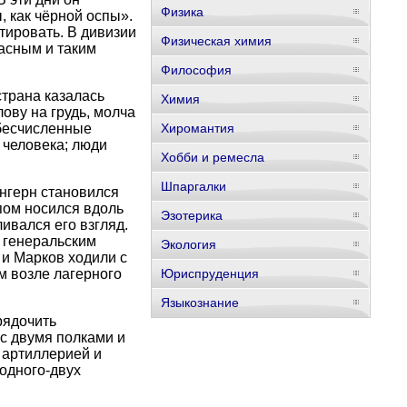
Физика
, как чёрной оспы».
тировать. В дивизии
Физическая химия
расным и таким
Философия
страна казалась
Химия
ову на грудь, молча
 бесчисленные
Хиромантия
 человека; люди
Хобби и ремесла
Шпаргалки
Унгерн становился
пом носился вдоль
Эзотерика
ивался его взгляд.
 генеральским
Экология
и Марков ходили с
м возле лагерного
Юриспруденция
Языкознание
рядочить
 с двумя полками и
 артиллерией и
одного-двух