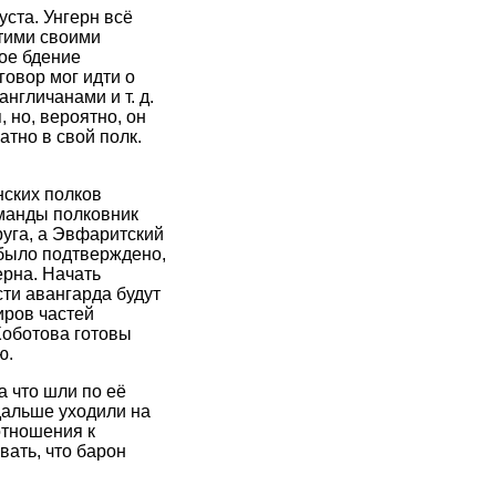
уста. Унгерн всё
этими своими
ое бдение
говор мог идти о
нгличанами и т. д.
 но, вероятно, он
тно в свой полк.
нских полков
оманды полковник
руга, а Эвфаритский
 было подтверждено,
ерна. Начать
ти авангарда будут
иров частей
Хоботова готовы
ю.
а что шли по её
дальше уходили на
отношения к
вать, что барон