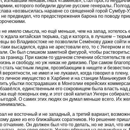
, изгнавший ненавистных «гаминов», стал просто неудачл
рмии, которого победили другие русские генералы. Полгода
о слава «возвысилась наравне со священной горой Сумбур-
ё не предвидел, что предостережения барона по поводу пр
ороческими.
не имело смысла, но ещё меньше, чем на запад, хотелось е
о ждала китайская тюрьма, суд и каторга, в лучшем – тюрьма
евцы во Владивостоке не позволили Семёнову даже сойти н
ё-таки высадился, едва не арестовали его, то с Унгерном и 
али. Он был слишком заметной фигурой, чтобы растворить
за границу. При каком-то удачном стечении обстоятельств ем
жизнь и свободу, но уж никак не дивизию. При самом благоп
л стать частным лицом, прозябающим в нищете и безвестно
й вероятности, не имел и не лукавил, когда говорил в плену,
го личное имущество в Харбине и на станции Маньчжурия 
тить убытки пострадавших в Монголии еврейских коммерсан
обзавёлся, единственным его сокровищем была власть над
ка ещё покорных ему, и этот свой капитал Унгерн собиралс
ыгодой. О самих этих людях он думал меньше всего. Их же
ринимались.
ал не восточный и не западный, а третий вариант, возможн
кому даже из его ближайших соратников. Но решение пришл
отчаяние. Он должен был что-то делать, но не знал, что им
нулась, всю свою ярость Унгерн обрушил на подчинённых. В