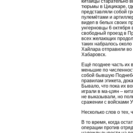
китайцы старательно в
тюрьмы в Цицикаре, где
представляли собой гр
пулемётами и артиллер
видел в белых своих п
унгерновцы 6 октября 
свободный проезд в Пр
всех желающих продолж
таких набралось около
Хайлара отправили во 
Хабаровск.
Ещё позднее часть их 
меньшие по численност
собой бывшую Поднебес
правилам этикета, дока
Бывало, что пока их во
играли в ма-цзян – ки
не выказывали, но пол
сражении с войсками 
Несколько слов о тех, 
В то время, когда ост
операции против отряд
надежду вывести на во