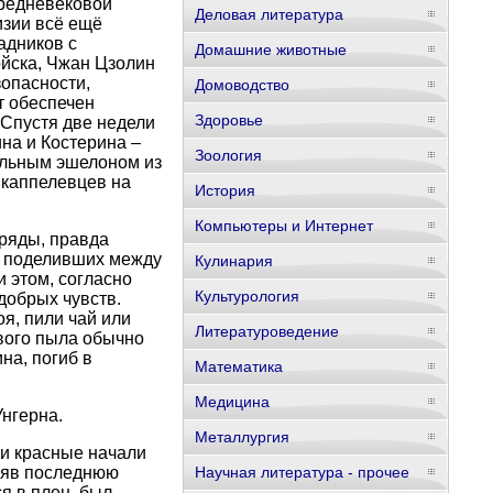
средневековой
Деловая литература
изии всё ещё
адников с
Домашние животные
ойска, Чжан Цзолин
зопасности,
Домоводство
т обеспечен
Здоровье
 Спустя две недели
на и Костерина –
Зоология
иальным эшелоном из
 каппелевцев на
История
Компьютеры и Интернет
тряды, правда
, поделивших между
Кулинария
 этом, согласно
Культурология
добрых чувств.
оя, пили чай или
Литературоведение
евого пыла обычно
на, погиб в
Математика
Медицина
Унгерна.
Металлургия
хи красные начали
еряв последнюю
Научная литература - прочее
я в плен, был