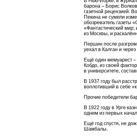
В Нью-Йорке, в журнал
барона – Борис Волков
газетной рецензией. Во
Пекина не сумели изме
обозреватель газеты «
«Фантастический мир; 
из Москвы, и раскалённ
Першин после разгрома
уехал в Калган и через
Ещё один мемуарист – 
Кобдо, из своей факто
в университете, соста
В 1937 году был расст
воплотивший в себе «к
Прочие победители бар
В 1922 году в Урге ка
одним из первых начал
Ещё год спустя, не до
Шамбалы.