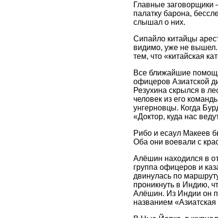
Главные заговорщики –
палатку барона, бессле
слышал о них.
Сипайло китайцы аресто
видимо, уже не вышел. 
тем, что «китайская ка
Все ближайшие помощни
офицеров Азиатской ди
Резухина скрылся в ле
человек из его команд
унгерновцы. Когда Бурд
«Доктор, куда нас веду
Рибо и есаул Макеев б
Оба они воевали с кра
Алёшин находился в от
группа офицеров и каза
двинулась по маршруту
проникнуть в Индию, чт
Алёшин. Из Индии он пе
названием «Азиатская 