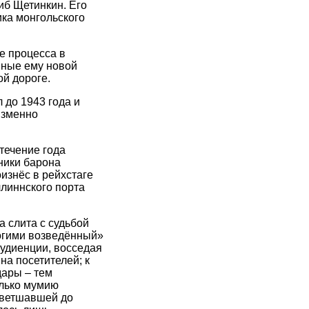
гиб Щетинкин. Его
ика монгольского
е процесса в
нные ему новой
ой дороге.
 до 1943 года и
изменно
течение года
ники барона
оизнёс в рейхстаге
линнского порта
а слита с судьбой
ногими возведённый»
аудиенции, восседая
на посетителей; к
дары – тем
олько мумию
бветшавшей до