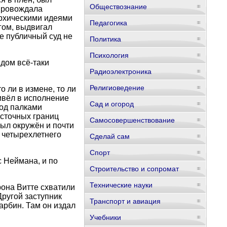
Обществознание
опровождала
архическими идеями
Педагогика
гом, выдвигал
ае публичный суд не
Политика
Психология
дом всё-таки
Радиоэлектроника
Религиоведение
о ли в измене, то ли
ивёл в исполнение
Сад и огород
од палками
сточных границ
Самосовершенствование
был окружён и почти
 четырехлетнего
Сделай сам
Спорт
с Неймана, и по
Строительство и сопромат
Технические науки
рона Витте схватили
Другой заступник
Транспорт и авиация
арбин. Там он издал
Учебники