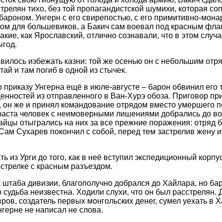
стрелян тихо, без той пропагандистской шумихи, которая с
бароном. Унгерн с его свирепостью, с его примитивно-мон
ом для большевиков, а Бакич сам воевал под красным фла
такие, как Ярославский, отлично сознавали, что в этом случ
ыгод.
вилось избежать казни: той же осенью он с небольшим отря
ай и там погиб в одной из стычек.
 приказу Унгерна ещё в июле-августе – барон обвинил его т
ценностей из отправленного в Ван-Хурэ обоза. Приговор пр
 он же и принял командование отрядом вместо умершего п
раста человек с неимоверными лишениями добрались до во
тайцы отыгрались на них за все прежние поражения: отряд 
Сам Сухарев покончил с собой, перед тем застрелив жену и
 из Урги до того, как в неё вступил экспедиционный корпу
естрелке с красным разъездом.
 штаба дивизии, благополучно добрался до Хайлара, но ба
 судьба неизвестна. Ходили слухи, что он был расстрелян. 
ров, создатель первых монгольских денег, сумел уехать в Х
Унгерне не написал не слова.