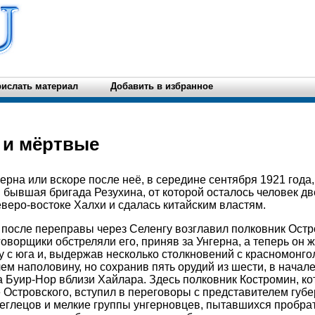
ислать материал
Добавить в избранное
 и мёртвые
ерна или вскоре после неё, в середине сентября 1921 года,
бывшая бригада Резухина, от которой осталось человек дв
еверо-востоке Халхи и сдалась китайским властям.
после переправы через Селенгу возглавил полковник Остр
ворщики обстреляли его, приняв за Унгерна, а теперь он ж
у с юга и, выдержав несколько столкновений с красномонго
м наполовину, но сохранив пять орудий из шести, в начал
а Буир-Нор вблизи Хайлара. Здесь полковник Костромин, к
 Островского, вступил в переговоры с представителем губ
еглецов и мелкие группы унгерновцев, пытавшихся пробра