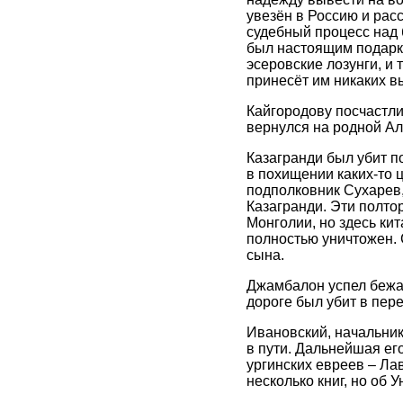
увезён в Россию и рас
судебный процесс над 
был настоящим подарк
эсеровские лозунги, и 
принесёт им никаких в
Кайгородову посчастли
вернулся на родной Алт
Казагранди был убит по
в похищении каких-то 
подполковник Сухарев,
Казагранди. Эти полто
Монголии, но здесь ки
полностью уничтожен. 
сына.
Джамбалон успел бежать
дороге был убит в пер
Ивановский, начальник
в пути. Дальнейшая его
ургинских евреев – Лав
несколько книг, но об 