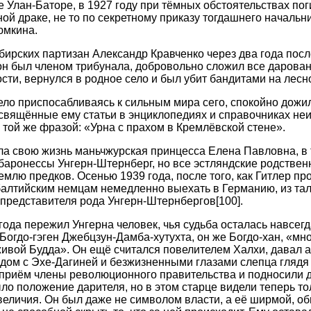
же Улан-Баторе, в 1927 году при тёмных обстоятельствах по
ной драке, не то по секретному приказу тогдашнего начальн
юмкина.
ирских партизан Александр Кравченко через два года посл
он был членом трибунала, добровольно сложил все дарова
сти, вернулся в родное село и был убит бандитами на лесн
ло приспосабливаясь к сильным мира сего, спокойно дожил
освящённые ему статьи в энциклопедиях и справочниках не
 той же фразой: «Урна с прахом в Кремлёвской стене».
ла свою жизнь маньчжурская принцесса Елена Павловна, в 
баронессы Унгерн-Штернберг, но все эстляндские родствен
млю предков. Осенью 1939 года, после того, как Гитлер пр
балтийским немцам немедленно выехать в Германию, из тал
 представителя рода Унгерн-Штернбергов
[100]
.
года пережил Унгерна человек, чья судьба осталась навсегд
 Богдо-гэген Джебцзун-Дамба-хутухта, он же Богдо-хан, «м
живой Будда». Он ещё считался повелителем Халхи, давал 
дом с Эхе-Дагиней и безжизненными глазами слепца глядя 
приём члены революционного правительства и подносили 
о положение дарителя, но в этом старце видели теперь т
еличия. Он был даже не символом власти, а её ширмой, о