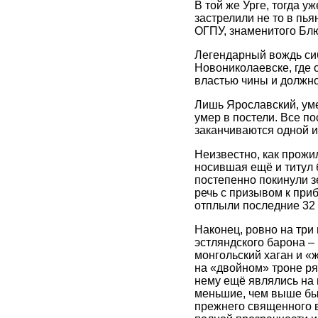
В той же Урге, тогда у
застрелили не то в пья
ОГПУ, знаменитого Бл
Легендарный вождь сиб
Новониколаевске, где 
властью чины и должно
Лишь Ярославский, уме
умер в постели. Все п
заканчиваются одной и
Неизвестно, как прожи
носившая ещё и титул 
постепенно покинули зе
речь с призывом к при
отплыли последние 32
Наконец, ровно на три 
эстляндского барона –
монгольский хаган и «
на «двойном» троне ря
нему ещё являлись на 
меньшие, чем выше был
прежнего священного в