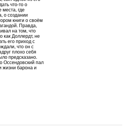
ать что-то о
 места, где
, о создании
тором книги о своём
агандой. Правда,
ивал на том, что
о как Доллердт, не
ть его приход с
ждали, что он с
вдруг плохо себя
было предсказано.
то Оссендовский пал
и жизни барона и