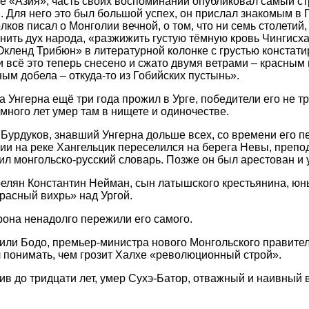
е «Азия», часть своих воспоминаний опубликовал самый ст
. Для него это был большой успех, он прислал знакомым в 
лков писал о Монголии вечной, о том, что ни семь столетий
нить дух народа, «разжижить густую тёмную кровь Чингисха
Окленд Трибюн» в литературной колонке с грустью констати
и всё это теперь снесено и сжато двумя ветрами – красным
ым добела – откуда-то из Гобийских пустынь».
 Унгерна ещё три года прожил в Урге, победители его не т
 много лет умер там в нищете и одиночестве.
Бурдуков, знавший Унгерна дольше всех, со времени его п
рии на реке Хангельцик переселился на берега Невы, препо
вил монгольско-русский словарь. Позже он был арестован и 
релян Константин Нейман, сын латышского крестьянина, ю
расный вихрь» над Ургой.
она ненадолго пережили его самого.
знили Бодо, премьер-министра нового Монгольского правите
 понимать, чем грозит Халхе «революционный строй».
жив до тридцати лет, умер Сухэ-Батор, отважный и наивный