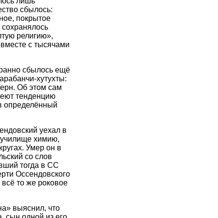
алось лишь
ество сбылось:
ное, покрытое
о сохранялось
лтую религию»,
 вместе с тысячами
транно сбылось ещё
арабанчи-хутухты:
герн. Об этом сам
имеют тенденцию
 в определённый
ендовский уехал в
м училище химию,
ругах. Умер он в
льский со слов
вший тогда в СС
ерти Оссендовского
 всё то же роковое
а» выяснил, что
, сын одной из его