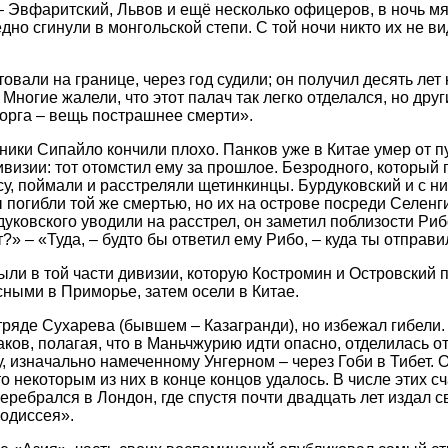
 Эвфаритский, Львов и ещё несколько офицеров, в ночь м
дно сгинули в монгольской степи. С той ночи никто их не ви
вали на границе, через год судили; он получил десять лет к
Многие жалели, что этот палач так легко отделался, но дру
торга – вещь пострашнее смерти».
ки Сипайло кончили плохо. Панков уже в Китае умер от пу
визии: тот отомстил ему за прошлое. Безродного, который 
су, поймали и расстреляли щетинкинцы. Бурдуковский и с н
ы погибли той же смертью, но их на острове посреди Селенг
уковского уводили на расстрел, он заметил поблизости Рибо
т?» – «Туда, – будто бы ответил ему Рибо, – куда ты отправ
ыли в той части дивизии, которую Костромин и Островский 
сными в Приморье, затем осели в Китае.
ряде Сухарева (бывшем – Казагранди), но избежал гибели.
ков, полагая, что в Маньчжурию идти опасно, отделилась о
, изначально намеченному Унгерном – через Гоби в Тибет. О
о некоторым из них в конце концов удалось. В числе этих с
ребрался в Лондон, где спустя почти двадцать лет издал с
одиссея».