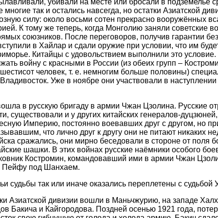
ылавливали, убивали на месте или бросали в подземелье 
 многие так и остались навсегда, но остатки Азиатской див
озную силу: около восьми сотен прекрасно вооружённых вс
ией. К тому же теперь, когда Монголию заняли советские в
рямых союзников. После переговоров, получив гарантии бе
вступили в Хайлар и сдали оружие при условии, что им буде
иморье. Китайцы с удовольствием выполнили это условие.
ать войну с красными в России (из обеих групп – Костроми
 шестисот человек, т. е. немногим больше половины) спец
Владивосток. Уже в ноябре они участвовали в наступлении
вошла в русскую бригаду в армии Чжан Цзолина. Русские о
и, существовали и у других китайских генералов-дуцзюней
ную Империю, постоянно воевавших друг с другом, но при
зывавшим, что лично друг к другу они не питают никаких не
йска сражались, они мирно беседовали в стороне от поля б
тайские шашки. В этих войнах русские наёмники особого бо
ковник Костромин, командовавший ими в армии Чжан Цзоли
У Пейфу под Шанхаем.
чьи судьбы так или иначе оказались переплетены с судьбой 
атки Азиатской дивизии вошли в Маньчжурию, на западе Хал
ов Бакича и Кайгородова. Поздней осенью 1921 года, пот
сток свою гибнущую от голода и холода армию, Бакич сдалс