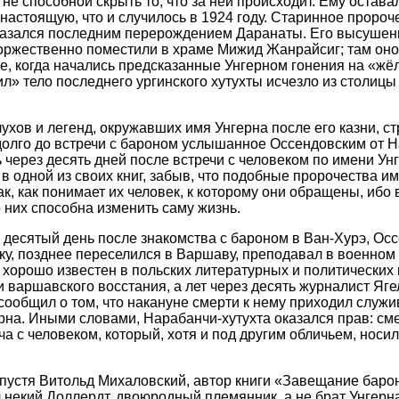
не способной скрыть то, что за ней происходит. Ему остав
настоящую, что и случилось в 1924 году. Старинное пророч
оказался последним перерождением Даранаты. Его высушен
торжественно поместили в храме Мижид Жанрайсиг; там он
нее, когда начались предсказанные Унгерном гонения на «жё
» тело последнего ургинского хутухты исчезло из столицы
ухов и легенд, окружавших имя Унгерна после его казни, с
долго до встречи с бароном услышанное Оссендовским от Н
 через десять дней после встречи с человеком по имени Ун
в одной из своих книг, забыв, что подобные пророчества 
ак, как понимает их человек, к которому они обращены, ибо
 них способна изменить саму жизнь.
десятый день после знакомства с бароном в Ван-Хурэ, Осс
ику, позднее переселился в Варшаву, преподавал в военно
 хорошо известен в польских литературных и политических к
и варшавского восстания, а лет через десять журналист Яге
сообщил о том, что накануне смерти к нему приходил служи
на. Иными словами, Нарабанчи-хутухта оказался прав: см
 с человеком, который, хотя и под другим обличьем, носил
пустя Витольд Михаловский, автор книги «Завещание барон
 некий Доллердт, двоюродный племянник, а не брат Унгерна