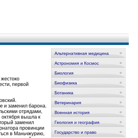
Альтернативная медицина
Астрономия и Космос
Биология
 жестоко
Биофизика
ести, первой
Ботаника
овский.
Ветеринария
е и заменил барона.
льскими отрядами,
Военная история
е октября вышла к
оторый заменил
Геология и география
ернатора провинции
Государство и право
ться в Маньчжурию,