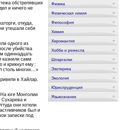
ятежа обстрелявших
Физика
дел и ничего не
Физическая химия
Философия
аторги, откуда,
гие утешали себя
Химия
Хиромантия
ли одного из
после убийства
Хобби и ремесла
им одиннадцать
и казнили сами
Шпаргалки
 и крикнул ему :
Эзотерика
ил столь многих…»
Экология
привели в Хайлар.
Юриспруденция
 На юге Монголии
Языкознание
т Сухарева и
ттуда они хотели
частливчиков был и
вои записки под