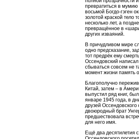
полной прозрачности и 
превратиться в мумию 
восьмой Богдо-гэген 
золотой краской тело 
несколько лет, а позд
превращённое в «шарил
других изваяний.
В причудливом мире сл
одно предсказание, за
тот предрёк ему смерть
Оссендовский написал 
сбываться совсем не т
момент жизни память о
Благополучно пережив 
Китай, затем – в Амер
выпустил ряд книг, был
январе 1945 года, в дн
друзей Оссендовского 
двоюродный брат Унгер
предшествовала встреча
для него имя.
Ещё два десятилетия с
Оссендовского посетил