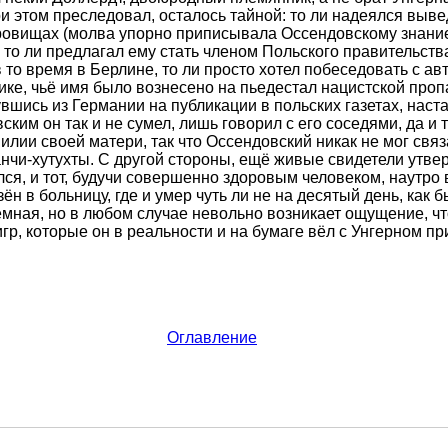
ри этом преследовал, осталось тайной: то ли надеялся вывед
овищах (молва упорно приписывала Оссендовскому знание
 то ли предлагал ему стать членом Польского правительства
то время в Берлине, то ли просто хотел побеседовать с ав
ке, чьё имя было вознесено на пьедестал нацистской проп
вшись из Германии на публикации в польских газетах, наста
ским он так и не сумел, лишь говорил с его соседями, да и т
лии своей матери, так что Оссендовский никак не мог связа
чи-хутухты. С другой стороны, ещё живые свидетели утвер
ся, и тот, будучи совершенно здоровым человеком, наутро 
ён в больницу, где и умер чуть ли не на десятый день, как 
ёмная, но в любом случае невольно возникает ощущение, ч
гр, которые он в реальности и на бумаге вёл с Унгерном пр
Оглавление