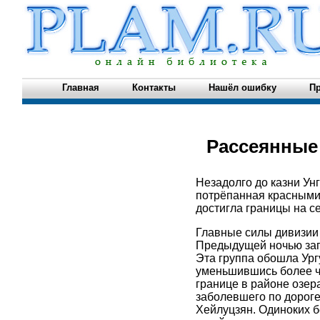
Главная
Контакты
Нашёл ошибку
Пр
Рассеянные
Незадолго до казни Унг
потрёпанная красными 
достигла границы на с
Главные силы дивизии 
Предыдущей ночью заго
Эта группа обошла Ург
уменьшившись более че
границе в районе озер
заболевшего по дороге
Хейлуцзян. Одиноких б