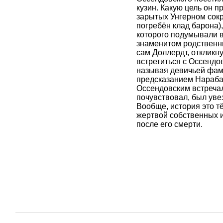
кузин. Какую цель он п
зарытых Унгерном сокр
погребён клад барона),
которого подумывали в 
знаменитом родственни
сам Доллердт, откликну
встретиться с Оссендов
называя девичьей фами
предсказанием Нарабан
Оссендовским встречал
почувствовал, был увез
Вообще, история это т
жертвой собственных и
после его смерти.