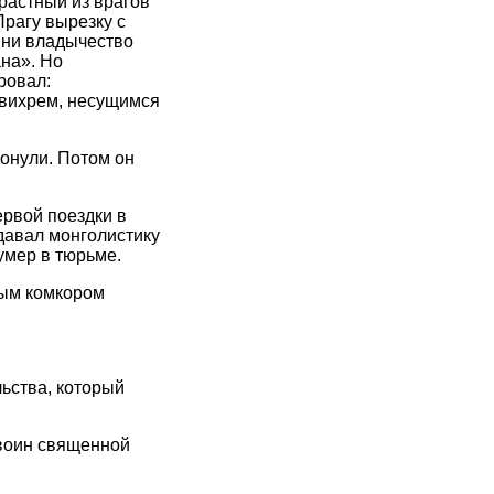
растный из врагов
Прагу вырезку с
, ни владычество
на». Но
ровал:
 вихрем, несущимся
ронули. Потом он
ервой поездки в
давал монголистику
умер в тюрьме.
ным комкором
льства, который
 воин священной