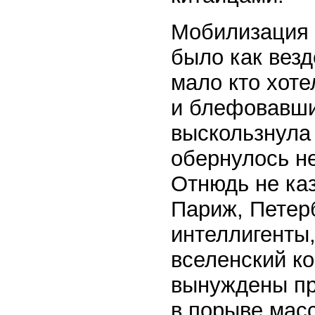
Мобилизация з
было как везд
мало кто хоте
и блефовавши
выскользнула 
обернулось н
Отнюдь не ка
Париж, Петерб
интеллигенты,
вселенский к
вынуждены пр
в порыве мас