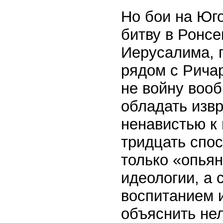
Но бои на Юг
битву в Ронс
Иерусалима, г
рядом с Рича
не войну вооб
обладать изв
ненавистью к 
тридцать спо
только «опьян
идеологии, а
воспитанием 
объяснить нел