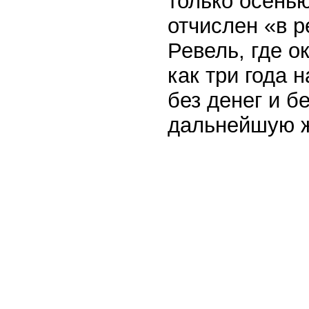
только осенью
отчислен «в р
Ревель, где о
как три года 
без денег и б
дальнейшую ж