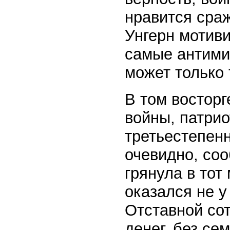
нравится сраж
Унгерн мотиви
самые антимил
может только 
В том восторг
войны, патрио
третьестепен
очевидно, со
грянула в тот
оказался не у
Отставной сот
денег, без се