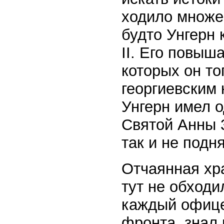
ходило множес
будто Унгерн
II. Его повыш
которых он то
георгиевским 
Унгерн имел о
Святой Анны 
так и не подн
Отчаянная хр
тут не обходи
каждый офице
фронта, знал 