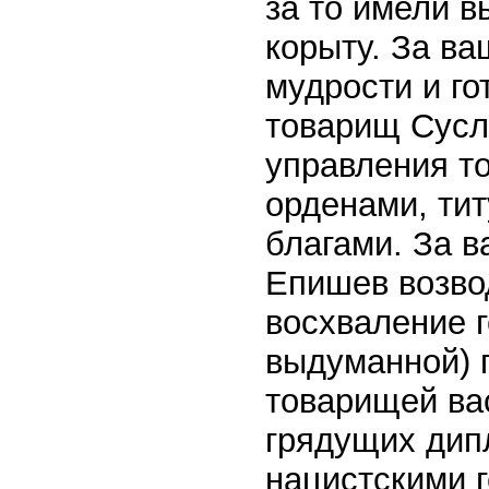
за то имели 
корыту. За ва
мудрости и го
товарищ Сусло
управления т
орденами, ти
благами. За в
Епишев возво
восхваление 
выдуманной) 
товарищей ва
грядущих дип
нацистскими 