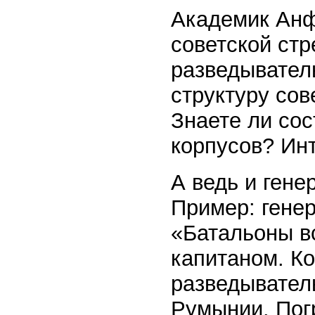
Академик Анфи
советской ст
разведывател
структуру сов
Знаете ли со
корпусов? Ин
А ведь и ген
Пример: генер
«Батальоны вс
капитаном. К
разведывател
Румынии. Пог