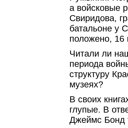
а войсковые р
Свиридова, г
батальоне у С
положено, 16
Читали ли на
периода войн
структуру Кр
музеях?
В своих книга
глупые. В отв
Джеймс Бонд т