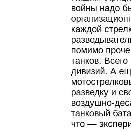
войны надо б
организацион
каждой стрел
разведыватель
помимо проче
танков. Всего
дивизий. А е
мотострелков
разведку и с
воздушно-дес
танковый бат
что — экспер