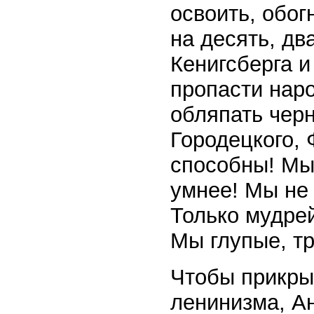
освоить, обог
на десять, дв
Кенигсберга 
пропасти наро
обляпать чер
Городецкого,
способны! Мы
умнее! Мы не 
Только мудре
Мы глупые, т
Чтобы прикры
ленинизма, А