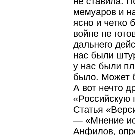
не ставила. П
мемуаров и на
ясно и четко 
войне не гото
дальнего дейс
нас были штур
у нас были пл
было. Может б
А вот нечто д
«Российскую г
Статья «Верс
— «Мнение ис
Анфилов, опр