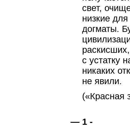
свет, очищ
низкие для
догматы. Б
цивилизаци
раскисших,
с устатку 
никаких от
не явили.
(«Красная з
— 1 -