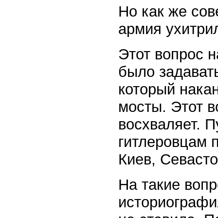
Но как же сов
армия ухитри
Этот вопрос н
было задават
который нака
мосты. Этот в
восхваляет. П
гитлеровцам п
Киев, Севасто
На такие воп
историография