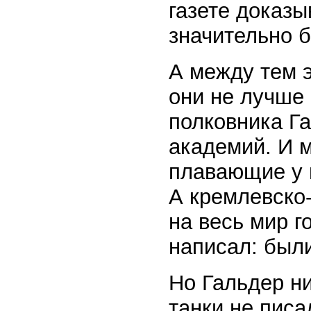
газете доказы
значительно б
А между тем э
они не лучше 
полковника Г
академий. И м
плавающие у н
А кремлевско-
на весь мир г
написал: был
Но Гальдер н
танки не писа