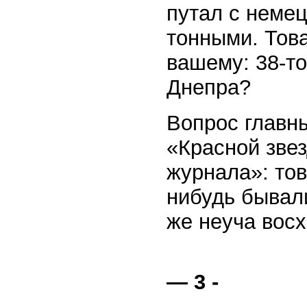
путал с немец
тонными. Тов
вашему: 38-т
Днепра?
Вопрос главн
«Красной зве
журнала»: тов
нибудь бывал
же неуча вос
— 3 -