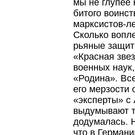
мы не глупее 
битого воинс
марксистов-ле
Сколько вопле
рьяные защит
«Красная зве
военных наук,
«Родина». Вс
его мерзости 
«эксперты» с
выдумывают то
додумалась. Н
что в Герман