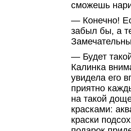
сможешь нарис
— Конечно! Ес
забыл бы, а т
Замечательный
— Будет тако
Калинка вним
увидела его 
приятно кажды
на такой дощ
красками: ак
краски подсох
подарок приде