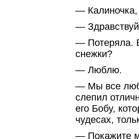
— Калиночка, 
— Здравствуй
— Потеряла. 
снежки?
— Люблю.
— Мы все люб
слепил отлич
его Бобу, кот
чудесах, толь
— Покажите м