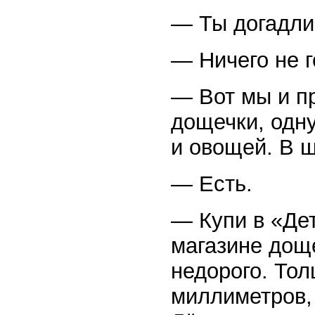
— Ты догадли
— Ничего не г
— Вот мы и п
дощечки, одну
и овощей. В 
— Есть.
— Купи в «Де
магазине доще
недорого. То
миллиметров,