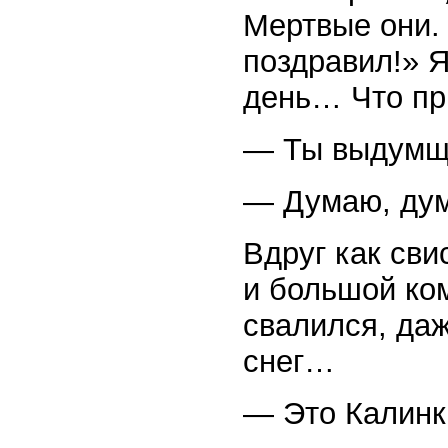
Мертвые они.
поздравил!» 
день… Что пр
— Ты выдумщи
— Думаю, дум
Вдруг как сви
и большой ком
свалился, даж
снег…
— Это Калинк