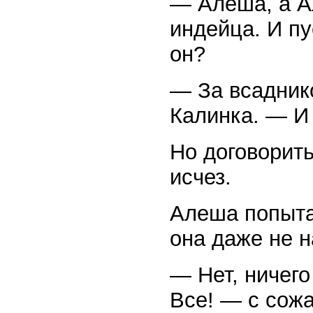
— Алеша, а А
индейца. И п
он?
— За всадник
Калинка. — 
Но договорить
исчез.
Алеша попыта
она даже не 
— Нет, ничего
Все! — с сож