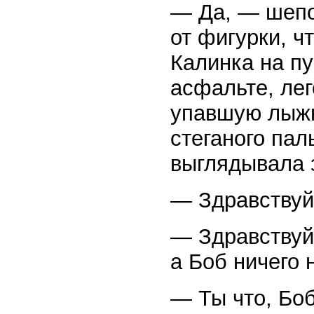
— Да, — шепо
от фигурки, ч
Калинка на пу
асфальте, ле
упавшую лыжн
стеганого пал
выглядывала 
— Здравствуй
— Здравствуй
а Боб ничего 
— Ты что, Бо