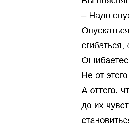
Вы поясняе
– Надо опу
Опускаться
сгибаться,
Ошибаетес
Не от этог
А оттого, 
до их чувс
становитьс