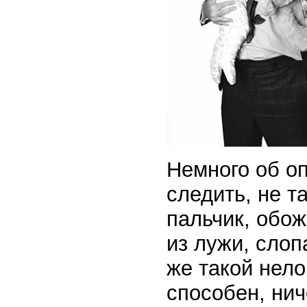
Немного об о
следить, не т
пальчик, обож
из лужи, сло
же такой нело
способен, нич