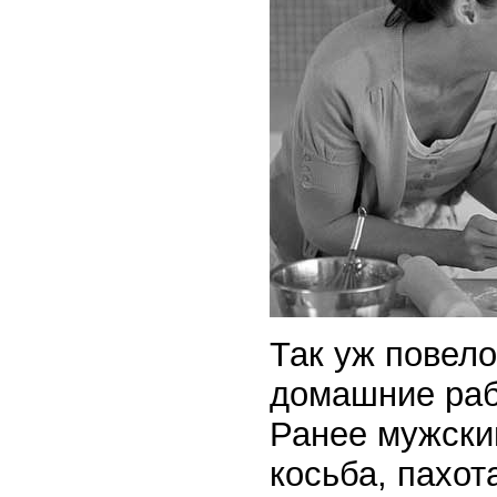
Так уж повело
домашние раб
Ранее мужски
косьба, пахот