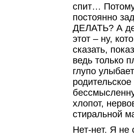
спит… Потому 
постоянно за
ДЕЛАТЬ? А дей
этот – ну, ко
сказать, пока
ведь только п
глупо улыбает
родительское 
бессмысленну
хлопот, нерво
стиральной 
Нет-нет. Я не