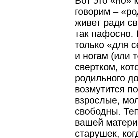
Вот это «но» 
говорим – «ро
живет ради св
так пафосно. 
только «для с
и ногам (или 
свертком, кот
родильного до
возмутится п
взрослые, мол
свободны. Теп
вашей матери 
старушек, ког