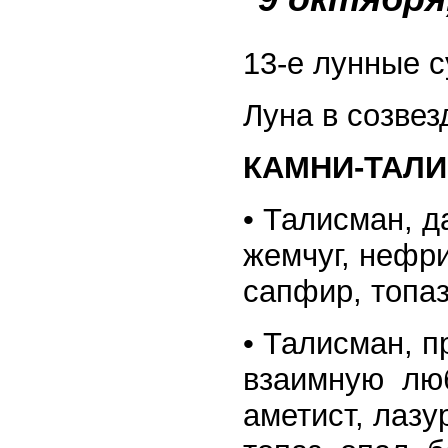
13-е лунные с
Луна в созвез
КАМНИ-ТАЛИ
• Талисман, 
жемчуг, нефри
сапфир, топаз
• Талисман, 
взаимную люб
аметист, лазу