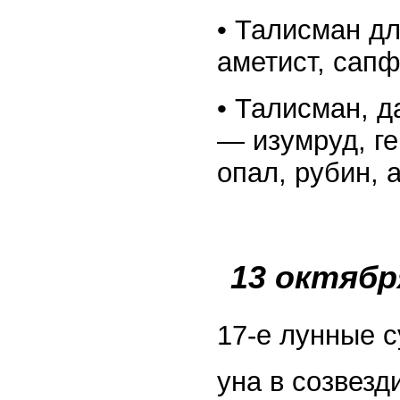
• Талисман д
аметист, сапф
• Талисман, 
— изумруд, ге
опал, рубин, 
13 октябр
17-е лунные с
уна в созвезди