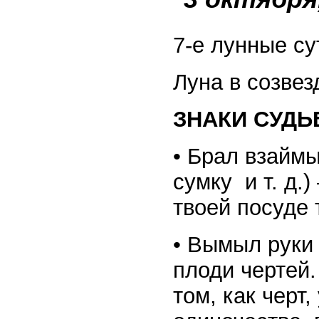
7-е лунные су
Луна в созвез
ЗНАКИ СУДЬБ
• Брал взаймы
сумку и т. д.
твоей посуде 
• Вымыл руки 
плоди чертей.
том, как черт