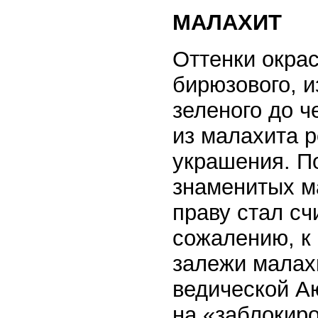
МАЛАХИТ
Оттенки окра
бирюзового, и
зеленого до ч
из малахита 
украшения. По
знаменитых м
праву стал сч
сожалению, к
залежи малах
ведической А
на «заблокиро