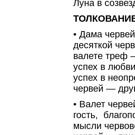
Луна в созвез
ТОЛКОВАНИЕ 
• Дама черве
десяткой чер
валете треф 
успех в любв
успех в неоп
червей — друг
• Валет черв
гость, благоп
мысли червово