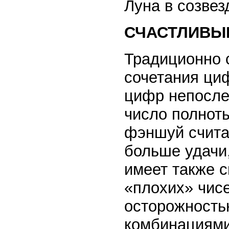
Луна в созвез
СЧАСТЛИВЫ
Традиционно 
сочетания циф
цифр непосле
число полнот
фэншуй счита
больше удачи
имеет также с
«плохих» чисе
осторожность
комбинациями