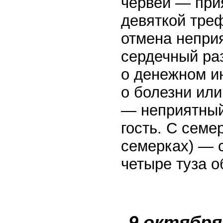
червей — прия
девяткой тре
отмена непри
сердечный раз
о денежном и
о болезни или
— неприятный
гость. С семе
семерках) — 
четыре туза о
9 октября