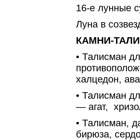
16-е лунные с
Луна в созвез
КАМНИ-ТАЛИ
• Талисман д
противополож
халцедон, ав
• Талисман д
— агат, хризо
• Талисман, 
бирюза, сердо