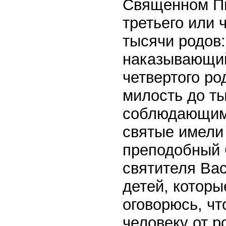
Священном Пис
третьего или 
тысячи родов:
наказывающий 
четвертого р
милость до т
соблюдающим 
святые имели
преподобный 
святителя Ва
детей, которы
оговорюсь, чт
человеку от р