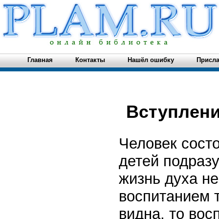
Главная
Контакты
Нашёл ошибку
Присла
Вступлен
Человек состо
детей подразу
жизнь духа н
воспитанием т
видна, то вос