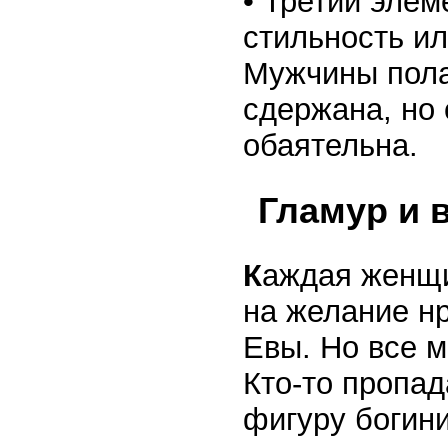
• Третий элем
стильность ил
Мужчины пола
сдержана, но
обаятельна.
Гламур и 
К
аждая женщи
на желание нр
Евы. Но все м
Кто-то пропад
фигуру богини