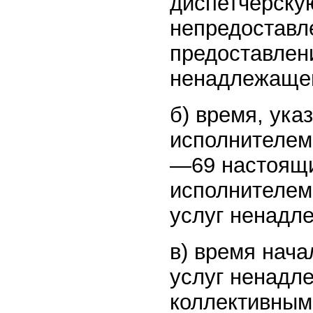
диспетчерску
непредоставл
предоставлен
ненадлежащег
б) время, ука
исполнителем
—69 настоящи
исполнителем
услуг ненадл
в) время нач
услуг ненадл
коллективным