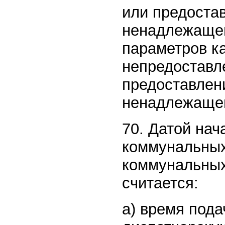
или предоста
ненадлежащег
параметров ка
непредоставл
предоставлен
ненадлежащег
70. Датой на
коммунальных
коммунальных
считается:
а) время пода