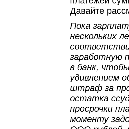
платежей сумм
Давайте расс
Пока зарплат
нескольких л
соответстви
заработную п
в банк, чтоб
удивлением о
штраф за про
остатка ссуд
просрочки пл
моменту задо