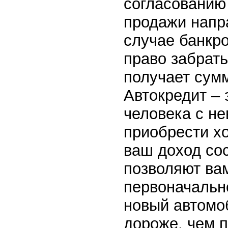
согласованию 
продажи напр
случае банкро
право забрат
получает сумм
Автокредит – 
человека с н
приобрести х
ваш доход сос
позволяют вам
первоначально
новый автомоб
дороже, чем п