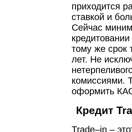
приходится р
ставкой и бо
Сейчас миним
кредитовании 
тому же срок 
лет. Не исклю
нетерпеливог
комиссиями. Т
оформить КА
Кредит Tra
Trade–in – эт