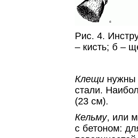
Рис. 4. Инстр
– кисть; б – щ
Клещи
нужны 
стали. Наибо
(23 см).
Кельму
, или 
с бетоном: дл