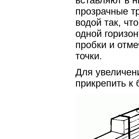
вставляют в 
прозрачные т
водой так, чт
одной горизо
пробки и отм
точки.
Для увеличен
прикрепить к 