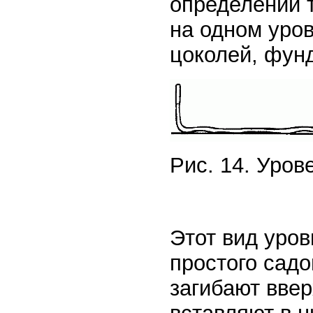
определении 
на одном уро
цоколей, фунд
Рис. 14. Уров
Этот вид уро
простого садо
загибают ввер