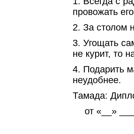
1. Всегда с р
провожать его
2. За столом 
3. Угощать са
не курит, то 
4. Подарить м
неудобнее.
Тамада: Дипл
от «__» __