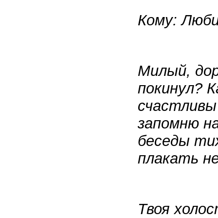
Кому:
Люби
Милый, дор
покинул? К
счастливы 
запомню на
беседы тих
плакать не
Твоя холос