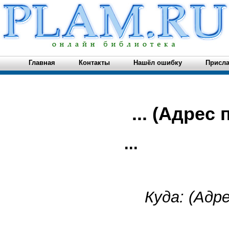
Главная
Контакты
Нашёл ошибку
Присла
... (Адрес
...
Куда:
(Адр