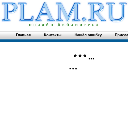
Главная
Контакты
Нашёл ошибку
Присла
* * * ...
* * *