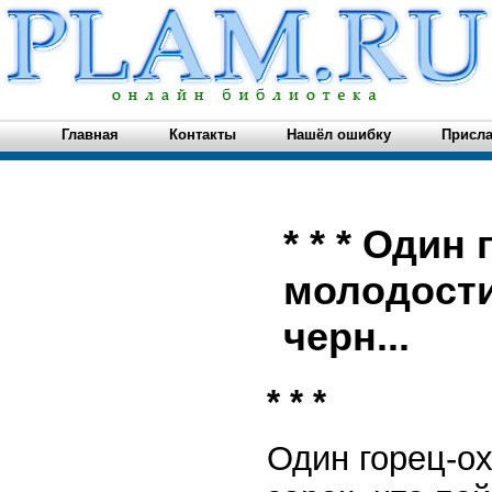
Главная
Контакты
Нашёл ошибку
Присла
* * * Один
молодости
черн...
* * *
Один горец-о