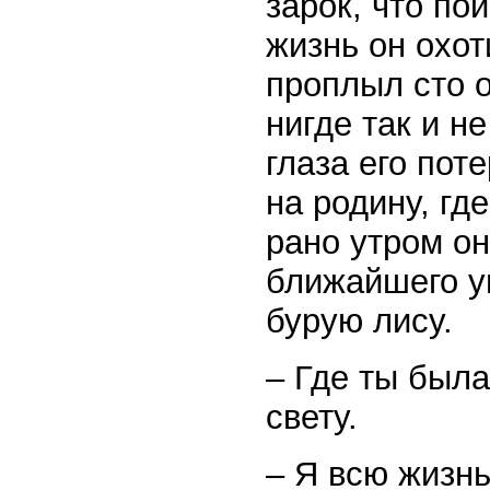
зарок, что по
жизнь он охот
проплыл сто о
нигде так и н
глаза его пот
на родину, гд
рано утром он
ближайшего ущ
бурую лису.
– Где ты была
свету.
– Я всю жизнь