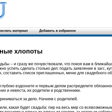
ислать материал
Добавить в избранное
ные хлопоты
дьбы – и сразу же почувствовали, что покоя вам в ближай
жно успеть сделать столько дел: подать заявление в загс, ку
х, составить список приглашенных, меню для свадебного об
, глубоко вздохните и первым делом распределите обязанно
их и невеста, их родители и родственники.
приниматься за дело. Начнем с родителей.
ли, какая будет свадьба: пир на весь мир со всевозможны
и песнями и длинным-длинным столом, за которым соберу