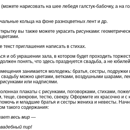
 (можете нарисовать на шее лебедя галстук-бабочку, а на г
альные кольца на фоне разноцветных лент и др.
ткрытку вы также можете украсить рисунками: геометричес
 цветами.
 текст приглашения написать в стихах.
ься и об украшении зала, в котором будет проходить торжес
должен понять, что здесь празднуется свадьба, а не юбилей
мещения занимается молодежь: братья, сестры, подружки 
 свадьбу можно цветами, ветками, воздушными шарами, ле
 рисунками или надписями.
 колоннах плакаты с рисунками, поговорками, стихами, поже
 теще, свекрови, тестю, свекру. Оформите их красочно и с
 помочь и младшие братья и сестры жениха и невесты. Начни
ом такого содержания:
нает весь мир —
свадебный пир!