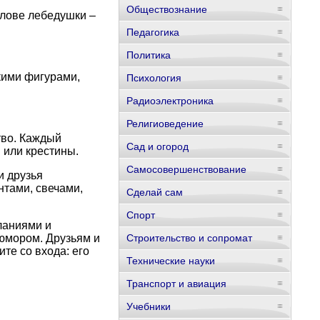
Обществознание
олове лебедушки –
Педагогика
Политика
кими фигурами,
Психология
Радиоэлектроника
Религиоведение
тво. Каждый
Сад и огород
 или крестины.
Самосовершенствование
и друзья
нтами, свечами,
Сделай сам
Спорт
ланиями и
 юмором. Друзьям и
Строительство и сопромат
те со входа: его
Технические науки
Транспорт и авиация
Учебники