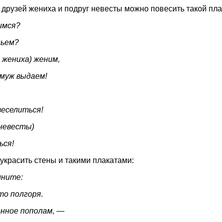
 друзей жениха и подруг невесты можно повесить такой пла
имся?
пьем?
 жениха) женим,
амуж выдаем!
веселиться!
 невесты)
ься!
украсить стены и такими плакатами:
мните:
то полгоря.
енное пополам, —