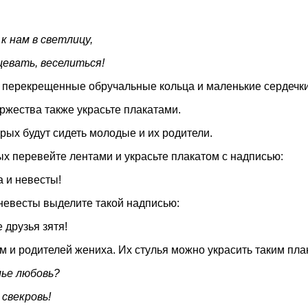
к нам в светлицу,
цевать, веселиться!
 перекрещенные обручальные кольца и маленькие сердечки
ржества также украсьте плакатами.
орых будут сидеть молодые и их родители.
х перевейте лентами и украсьте плакатом с надписью:
а и невесты!
невесты выделите такой надписью:
 друзья зятя!
 и родителей жениха. Их стулья можно украсить таким пла
мье любовь?
 свекровь!