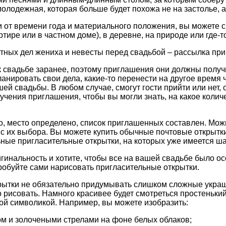
олодежная, которая больше будет похожа не на застолье, а 
и от времени года и материального положения, вы можете с
ртире или в частном доме), в деревне, на природе или где-т
тных дел жениха и невесты перед свадьбой – рассылка пр
 к свадьбе заранее, поэтому приглашения они должны получи
анировать свои дела, какие-то перенести на другое время 
ей свадьбы. В любом случае, смогут гости прийти или нет,
лучения приглашения, чтобы вы могли знать, на какое колич
о, место определено, список приглашенных составлен. Мо
с их выбора. Вы можете купить обычные почтовые открытк
ные пригласительные открытки, на которых уже имеется ш
гинальность и хотите, чтобы все на вашей свадьбе было о
обуйте сами нарисовать пригласительные открытки.
рытки не обязательно придумывать слишком сложные украш
о рисовать. Намного красивее будет смотреться простенький
й символикой. Например, вы можете изобразить:
м и золочеными стрелами на фоне белых облаков;