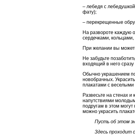
– лебедя с лебедушкой
фату);
– перекрещенные обруч
На развороте каждую о
сердечками, кольцами,
При желании вы можете
Не забудьте позаботит
входящий в него сразу 
Обычно украшением по
новобрачных. Украсить
плакатами с веселыми
Развесьте на стенах и
напутствиями молодым,
подругам в этом могут
можно украсить плакат
Пусть об этом з
Здесь проходит 