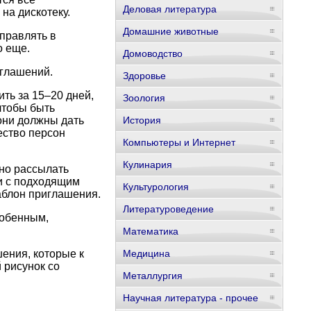
Деловая литература
на дискотеку.
Домашние животные
правлять в
о еще.
Домоводство
иглашений.
Здоровье
ть за 15–20 дней,
Зоология
чтобы быть
 они должны дать
История
ество персон
Компьютеры и Интернет
Кулинария
жно рассылать
и с подходящим
Культурология
аблон приглашения.
Литературоведение
собенным,
Математика
ения, которые к
Медицина
 рисунок со
Металлургия
Научная литература - прочее