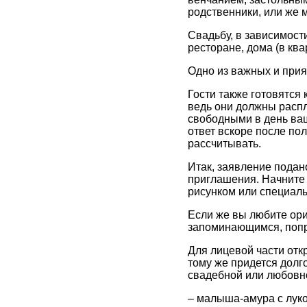
родственники, или же м
Свадьбу, в зависимост
ресторане, дома (в ква
Одно из важных и прия
Гости также готовятся
ведь они должны распл
свободными в день ваш
ответ вскоре после по
рассчитывать.
Итак, заявление подан
приглашения. Начните 
рисунком или специаль
Если же вы любите ори
запоминающимся, попр
Для лицевой части отк
тому же придется долг
свадебной или любовно
– малыша-амура с луко