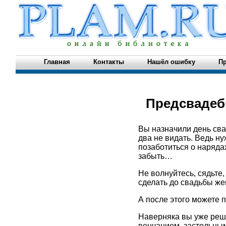
Главная
Контакты
Нашёл ошибку
Пр
Предсвадеб
Вы назначили день сва
два не видать. Ведь ну
позаботиться о наряда
забыть…
Не волнуйтесь, сядьте
сделать до свадьбы жен
А после этого можете 
Наверняка вы уже реши
венчанием, застольным