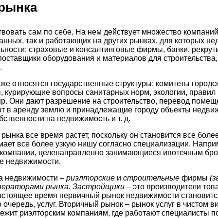
рынка
вовать сам по себе. На нем действует множество компаний
анных, так и работающих на других рынках, для которых н
льности: страховые и консалтинговые фирмы, банки, рекрут
поставщики оборудования и материалов для строительства
.
кже относятся государственные структуры: комитеты город
, курирующие вопросы санитарных норм, экологии, правил
пр. Они дают разрешение на строительство, перевод помещ
ют в аренду землю и принадлежащие городу объекты недви
ственности на недвижимость и т. д.
 рынка все время растет, поскольку он становится все бол
мает все более узкую нишу согласно специализации. Наприм
 компании, целенаправленно занимающиеся ипотечным бр
е недвижимости.
а недвижимости –
риэлторские
и
строительные
фирмы
(з
ператорами рынка. Застройщики
– это производители това
настоящее время первичный рынок недвижимости становитс
ю очередь, услуг. Вторичный рынок – рынок услуг в чистом 
ежит риэлторским компаниям, где работают специалисты по