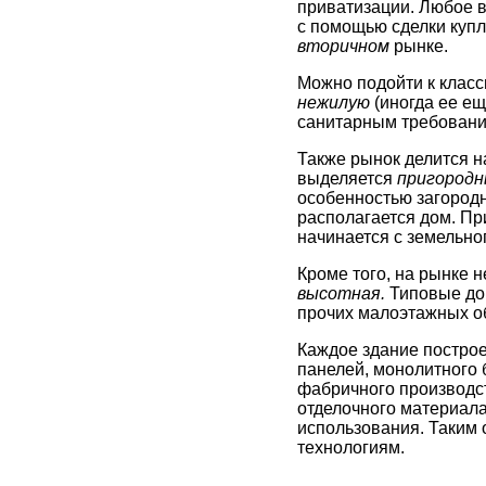
приватизации. Любое в
с помощью сделки купл
вторичном
рынке.
Можно подойти к класс
нежилую
(иногда ее е
санитарным требования
Также рынок делится 
выделяется
пригородн
особенностью загородн
располагается дом. Пр
начинается с земельно
Кроме того, на рынке 
высотная.
Типовые д
прочих малоэтажных о
Каждое здание построе
панелей, монолитного 
фабричного производст
отделочного материала
использования. Таким
технологиям.