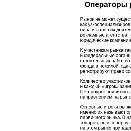
Операторы 
Рынок не может сущест
как узкоспециализиров
одна из сфер их деяте
рекламные агентства, 
юридические компании
К участникам рынка та
и федеральные органы
строительных работ и 
фонда в нежилой, сда
регистрируют право соб
Количество участников
и каждый «игрок» зани
Петербурге появились
направлением на рынк
Основные игроки рынк
именно их называют
о
первичного рынка. В 
товаров, но и, в перву
на этом рынке принадл