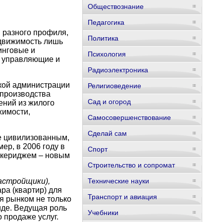
Обществознание
Педагогика
 разного профиля,
Политика
едвижимость лишь
инговые и
Психология
, управляющие и
Радиоэлектроника
ской администрации
Религиоведение
 производства
Сад и огород
ений из жилого
жимости,
Самосовершенствование
Сделай сам
ее цивилизованным,
ер, в 2006 году в
Спорт
окериджем – новым
Строительство и сопромат
астройщики),
Технические науки
ра (квартир) для
Транспорт и авиация
я рынком не только
виде. Ведущая роль
Учебники
 продаже услуг.