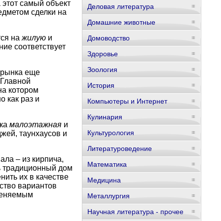
а этот самый объект
Деловая литература
едметом сделки на
Домашние животные
тся на
жилую
и
Домоводство
ние соответствует
Здоровье
Зоология
 рынка еще
 Главной
История
на котором
 как раз и
Компьютеры и Интернет
Кулинария
йка
малоэтажная
и
Культурология
джей, таунхаусов и
Литературоведение
ла – из кирпича,
Математика
ь традиционный дом
нить их в качестве
Медицина
ство вариантов
меняемым
Металлургия
Научная литература - прочее