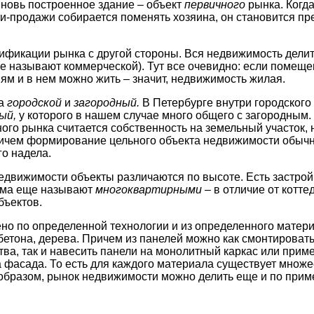
новь построенное здание – объект
первичного
рынка. Когд
и-продажи собирается поменять хозяина, он становится пр
ификации рынка с другой стороны. Вся недвижимость дели
ще называют коммерческой). Тут все очевидно: если помеще
м и в нем можно жить – значит, недвижимость жилая.
на
городской
и
загородный.
В Петербурге внутри городского
ый,
у которого в нашем случае много общего с загородным.
ого рынка считается собственность на земельный участок, 
ичем формирование цельного объекта недвижимости обычно
го надела.
недвижимости объекты различаются по высоте. Есть застро
ома еще называют
многоквартирными
– в отличие от котте
бъектов.
но по определенной технологии и из определенного материа
бетона, дерева. Причем из панелей можно как смонтироват
ва, так и навесить панели на монолитный каркас или приме
 фасада. То есть для каждого материала существует множе
 образом, рынок недвижимости можно делить еще и по при