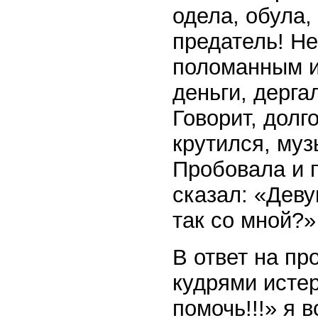
одела, обула,
предатель! Н
поломанным и
деньги, дергал
Говорит, долг
крутился, муз
Пробовала и п
сказал: «Деву
так со мной?»
В ответ на п
кудрями исте
помочь!!!» я 