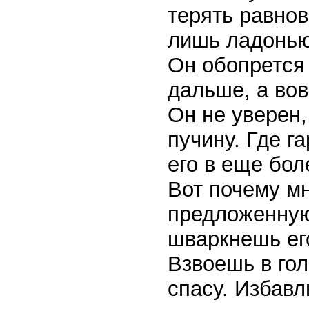
терять равнов
лишь ладонью
Он обопрется 
дальше, а вов
Он не уверен,
пучину. Где г
его в еще бол
Вот почему м
предложенную
шваркнешь его
Взвоешь в гол
спасу. Избав