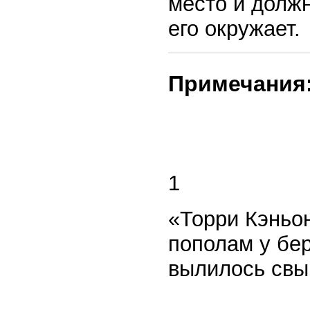
место и должн
его окружает.
Примечания
1
«Торри Кэньон
пополам у бер
вылилось свы