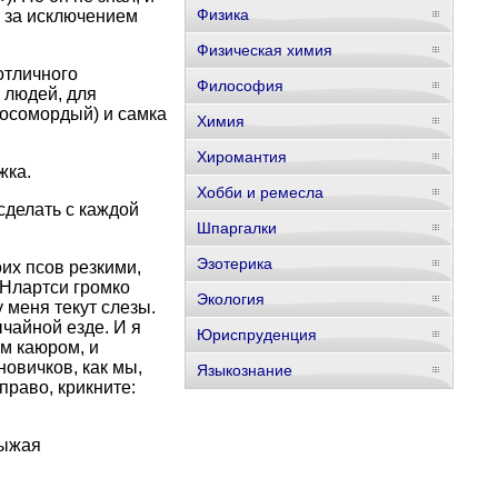
Физика
, за исключением
Физическая химия
отличного
Философия
 людей, для
косомордый) и самка
Химия
Хиромантия
жка.
Хобби и ремесла
сделать с каждой
Шпаргалки
Эзотерика
оих псов резкими,
 Нлартси громко
Экология
у меня текут слезы.
чайной езде. И я
Юриспруденция
м каюром, и
овичков, как мы,
Языкознание
право, крикните:
рыжая