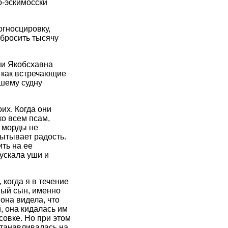
о-эскимосски
огносцировку,
бросить тысячу
ни Якобсхавна
 как встречающие
ашему судну
их. Когда они
ко всем псам,
е морды не
пытывает радость.
ить на ее
ускала уши и
когда я в течение
ный сын, именно
она видела, что
, она кидалась им
совке. Но при этом
станавливалась на