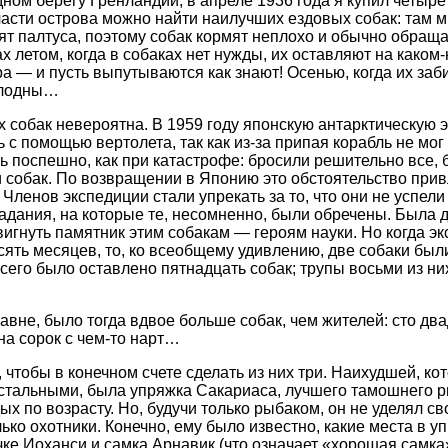
дном берегу Гренландии, в апреле 1936 года я купил четыре
части острова можно найти наилучших ездовых собак: там мн
вят палтуса, поэтому собак кормят неплохо и обычно обращ
х летом, когда в собаках нет нужды, их оставляют на каком-
а — и пусть выпутываются как знают! Осенью, когда их заби
голодны…
 собак невероятна. В 1959 году японскую антарктическую 
с помощью вертолета, так как из-за припая корабль не мог 
 поспешно, как при катастрофе: бросили решительно все, 
 и собак. По возвращении в Японию это обстоятельство при
ленов экспедиции стали упрекать за то, что они не успели
радания, на которые те, несомненно, были обречены. Была
вигнуть памятник этим собакам — героям науки. Но когда э
есять месяцев, то, ко всеобщему удивлению, две собаки б
сего было оставлено пятнадцать собак; трупы восьми из них
авне, было тогда вдвое больше собак, чем жителей: сто дв
на сорок с чем-то нарт…
 чтобы в конечном счете сделать из них три. Наихудшей, к
тальными, была упряжка Сакариаса, лучшего тамошнего ры
х по возрасту. Но, будучи только рыбаком, он не уделял с
ько охотники. Конечно, ему было известно, какие места в 
ке Иоханси и самка Арнавик (что означает «хорошая самка»)