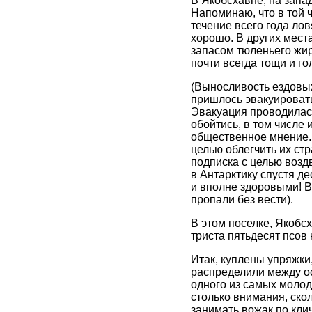
В Якобсхавне, на запа
Напоминаю, что в той 
течение всего года ло
хорошо. В других места
запасом тюленьего жир
почти всегда тощи и 
(Выносливость ездовых
пришлось эвакуировать 
Эвакуация проводилась
обойтись, в том числе
общественное мнение. Ч
целью облегчить их ст
подписка с целью возд
в Антарктику спустя д
и вполне здоровыми! В
пропали без вести).
В этом поселке, Якобсх
триста пятьдесят псов 
Итак, куплены упряжки,
распределили между ос
одного из самых молоды
столько внимания, скол
занимать вожак по клич