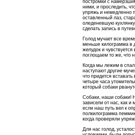
постромки с намерзшим
ними, и проследить, ч
упряжь и немедленно п
оставленный лаз, стар
оледеневшую кухлянку (ч
сделать запись в путе
Голод мучает все врем
меньше килограмма в д
желудок и чувствуется
поглощаем то же, что н
Когда мы лежим в спал
наступают другие мучен
что придется вставать
четыре часа утомитель
который собаки рвану
Собаки, наши собаки! 
зависели от нас, как и
если наш путь вел к оп
полкилограмма пеммикан
когда проверяли упряж
Для нас голод, устало
условиями, были допус