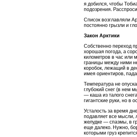
я добился, чтобы Тоби
подозрения. Расспроси
Список возглавляли Ар
постоянно грызли и гл
Закон Арктики
Собственно переход пр
хорошая погода, а сор
километров в час или м
границы между ними не
коробок, лежащий в дес
имея ориентиров, пад
Температура не опуска
глубокий снег (в нем м
— каша из талого снега
гигантские руки, но в о
Усталость за время дн
подавляет все мысли, 
желудке — спазмы, в гр
еще далеко. Нужно, бор
которыми груз крепится