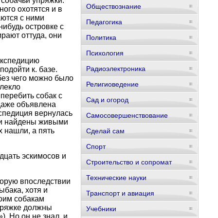
 собачьи упряжки.
Обществознание
ого охотятся и в
аются с ними
Педагогика
нибудь островке с
рают оттуда, они
Политика
Психология
экспедицию
Радиоэлектроника
подойти к. базе.
без чего можно было
Религиоведение
влекло
 перебить собак с
Сад и огород
 даже объявлена
кспедиция вернулась
Самосовершенствование
ыли найдены живыми
 нашли, а пять
Сделай сам
Спорт
адцать эскимосов и
Строительство и сопромат
Технические науки
оторую впоследствии
бака, хотя и
Транспорт и авиация
воим собакам
упряжке должны
Учебники
. Но он не знал, и