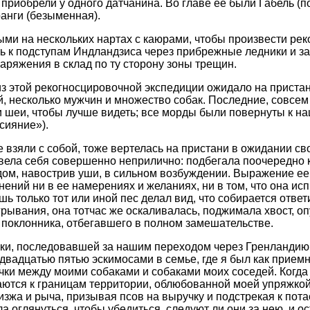
приобрели у одного датчанина. Во главе ее были Габель (п
ранги (безыменная).
ыми на нескольких нартах с каюрами, чтобы произвести рек
ь к подступам Индландзиса через прибрежные ледники и за
аряжения в склад по ту сторону зоны трещин.
з этой рекогносцировочной экспедиции ожидало на приста
, несколько мужчин и множество собак. Последние, совсем
и шеи, чтобы лучше видеть; все морды были повернуты к н
сияние»).
 взяли с собой, тоже вертелась на пристани в ожидании сво
овела себя совершенно неприлично: подбегала поочередно 
адом, навострив уши, в сильном возбуждении. Выражение е
ений ни в ее намерениях и желаниях, ни в том, что она ис
ишь только тот или иной пес делал вид, что собирается ответ
ывания, она тотчас же оскаливалась, поджимала хвост, оп
 поклонника, отбегавшего в полном замешательстве.
ки, последовавшей за нашим переходом через Гренландию, 
с двадцатью пятью эскимосами в семье, где я был как прием
ки между моими собаками и собаками моих соседей. Когда 
ются к границам территории, облюбованной моей упряжкой
изжа и рыча, призывая псов на выручку и подстрекая к пота
а оглянуться, чтобы убедиться, следуют ли они за нею, и о