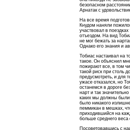
безопасном расстоянии
Арнатак с удовольстви
На все время подготови
Кнудом наняли пожилог
участвовал в поездках
отъездом. На вид Тоби
не мог бежать за нарт
Однако его знания и ав
Тобиас настаивал на т
такое. Он объяснил мне
пожирают все, в том ч
такой риск при столь 
предусмотреть, и для т
ужасе отказался, но Т
останемся в дороге бе
нарт и так значительно
каких мы должны были о
было никакого излишне
пеммикан в мешках, что
приходившийся на кажд
больше среднего веса 
Посоветовавшись с на