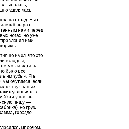
авязывалась,
ушно удалялась.
ния на склад, мы с
илетий не раз
читанным нами перед
вых ногах, но уже
управления ими.
споримы.
ия не имел, что это
учи голодны,
 не могли идти на
жно было все
ть им зубы». Я в
и мы очутимся, если
ожно: груз наших
таких условиях, в
. Хотя у нас не
мясную пищу —
брика), но груз,
рамма, гораздо
гласился. Впрочем,