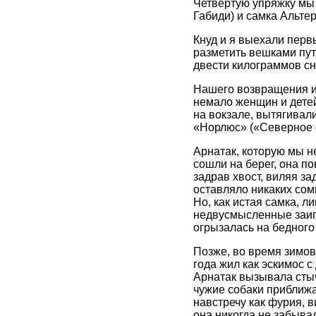
Четвертую упряжку мы 
Габиди) и самка Альте
Кнуд и я выехали перв
разметить вешками пут
двести килограммов сн
Нашего возвращения и
немало женщин и детей
на вокзале, вытягивал
«Норлюс» («Северное 
Арнатак, которую мы не
сошли на берег, она п
задрав хвост, виляя з
оставляло никаких сомн
Но, как истая самка, л
недвусмысленные заигр
огрызалась на бедного
Позже, во время зимов
года жил как эскимос 
Арнатак вызывала стыч
чужие собаки приближа
навстречу как фурия, в
она никогда не забывал