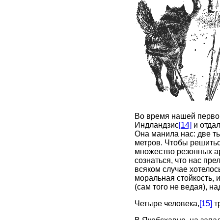
Во время нашей первой
Индландзис
[14]
и отдал
Она манила нас: две т
метров. Чтобы решиться
множество резонных а
сознаться, что нас пр
всяком случае хотелос
моральная стойкость, 
(сам того не ведая), н
Четыре человека,
[15]
тр