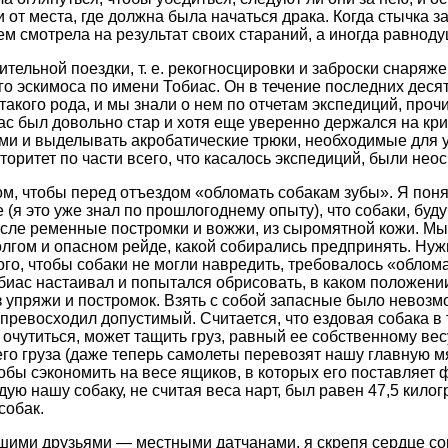
 от места, где должна была начаться драка. Когда стычка з
ем смотрела на результат своих стараний, а иногда равнод
тельной поездки, т. е. рекогносцировки и заброски снаряже
о эскимоса по имени Тобиас. Он в течение последних десят
 такого рода, и мы знали о нем по отчетам экспедиций, про
ас был довольно стар и хотя еще уверенно держался на кри
ами и выделывать акробатические трюки, необходимые для 
торитет по части всего, что касалось экспедиций, были нео
ом, чтобы перед отъездом «обломать собакам зубы». Я понят
 (я это уже знал по прошлогоднему опыту), что собаки, буд
исле ременные постромки и вожжи, из сыромятной кожи. Мы
долгом и опасном рейде, какой собирались предпринять. Ну
ого, чтобы собаки не могли навредить, требовалось «облома
обиас настаивал и попытался обрисовать, в каком положени
з упряжи и постромок. Взять с собой запасные было невозм
 превосходил допустимый. Считается, что ездовая собака в 
чутиться, может тащить груз, равный ее собственному весу
го груза (даже теперь самолеты перевозят нашу главную 
бы сэкономить на весе ящиков, в которых его поставляет фа
ую нашу собаку, не считая веса нарт, был равен 47,5 килог
собак.
шими друзьями — местными датчанами, я скрепя сердце со