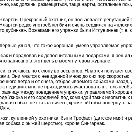
ажно, как должны размещаться, таща нарты, остальные псы
лартси. Прекрасный охотник, он пользовался репутацией 
Нлартси редко употреблял бич и очень сердился на «плохих
то дубинка». Вожаками его упряжки были Итлувиннак (т. е. 
первые узнал, что такое хорошая, умело управляемая упря
бак и порадовав их дополнительными подарками, я решил 
что записано в этот день в моем путевом журнале:
и, спускаюсь по склону во весь опор. Нлартси понукает св
ми. Они мчатся с невиданной мною до сих пор скоростью.
тречного ветра и от снега, отбрасываемого собаками назад, 
экспедициях мне не приходилось участвовать в столь необы
ю разницу между поведением упряжки, управляемой хороши
оде Укиока и его сородичей под командой таких неопытных н
авая собак, не сказал ничего, кроме: «Чтобы повернуть на
Юк!».
жки, купленной у охотника, были Трофаст (датское имя) и 
ая собака с рыжей шерстью), короче Сингарнак.