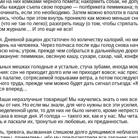
и на них комками черного помета; накормить собак, не доп
тобы каждая съела свою порцию — полбрикета пеммикана; 
очинить, если это необходимо. Затем можно вползти в пала
аясь, чтобы при этом внутрь проникло как можно меньше сне
то не так-то легко); разогреть пищу (о том, чтобы стряпать,
вом журнале… И это еще не все!
я. Дневной рацион достаточен по количеству калорий, но м
ень на человека. Через полчаса после еды голод снова нач
 всю ночь; утром, прежде чем собраться в дальнейшую доро
акануне: пеммикан, овсяную кашу, сухари, сахар, чай, конф
ьных мешках голодные и усталые, стуча зубами, иногда мокр
ия: сон не приходит долго или не приходит вовсе; нас прес
 в палатке, сотрясаемой порывами ветра, а потом последую
ного труда, прежде чем можно будет дать сигнал отъезда: «
тся вперед…
Наши неразлучные товарищи! Мы научились знать о них все,
 мы от них. Но если мы знали, для чего нужны все эти усилия
ределенной цели, то для них не было ничего, кроме непрест
а в конце дня. И голода — такого же, как и у нас. Мы читал
ь и ласкали их, тронутые их любовью, их преданностью.
сть, тревога, вызванная слишком долго длящимися неблаго
тимы, приемлемы, ибо мы предусмотрели все заранее; рис