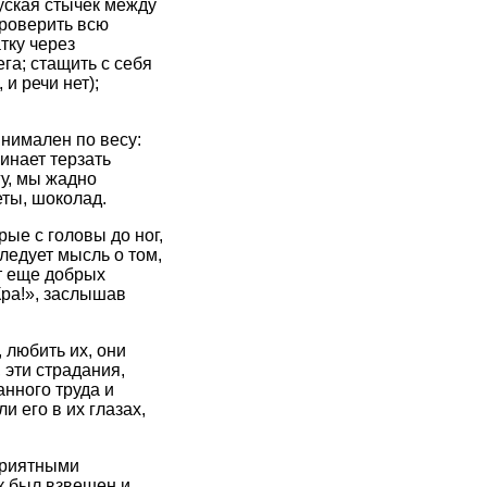
уская стычек между
проверить всю
тку через
га; стащить с себя
 и речи нет);
инимален по весу:
инает терзать
гу, мы жадно
еты, шоколад.
ые с головы до ног,
ледует мысль о том,
т еще добрых
Кра!», заслышав
 любить их, они
, эти страдания,
анного труда и
и его в их глазах,
приятными
к был взвешен и