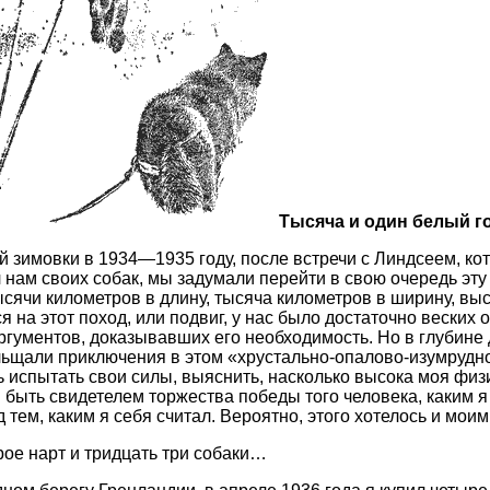
Тысяча и один белый г
 зимовки в 1934—1935 году, после встречи с Линдсеем, ко
 нам своих собак, мы задумали перейти в свою очередь эт
ысячи километров в длину, тысяча километров в ширину, вы
 на этот поход, или подвиг, у нас было достаточно веских 
ргументов, доказывавших его необходимость. Но в глубин
ельщали приключения в этом «хрустально-опалово-изумрудн
ь испытать свои силы, выяснить, насколько высока моя физ
и быть свидетелем торжества победы того человека, каким 
ад тем, каким я себя считал. Вероятно, этого хотелось и мои
ое нарт и тридцать три собаки…