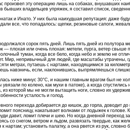
ас произвел эту операцию лишь на собаках, внушавших на
в бывших владельцев упряжек, я составил список, сведенн
натак и Инато. У них была наихудшая репутация: даже буд
одали все, что попадалось: щепки, резиновые сапоги, жева
одолжался сорок пять дней. Лишь пять дней из полутора м
ок — плохая или очень плохая: метели, пурга, ветер свыше 
олочный туман, когда все бело, когда небо и землю не отличи
т. Мир, непривычный для людей, где масштабы утрачены, г
яти метрах, путаешь с нартами, находящимися за километр о
аешь навзничь, если, наклонившись, выпрямляешься слишк
лась ниже минус 30°С, и нашим главным врагом был не холо
ы увязали по колено, как мухи в патоке), а когда спустились
, из которой мы не могли вытащить ноги, словно их удержив
собенности усталость и голод.
евного перехода добирается до кишок, до горла, доводит до
ломит поясницу, накатывает волнами от лодыжек к голове. К
уди давит, ломит плечи и шею. Но когда дневной переход за
ясь со снегом, ветром и льдом, развязать твердые, как жел
 к нартам; установить палатку, а она рвется из рук, словно