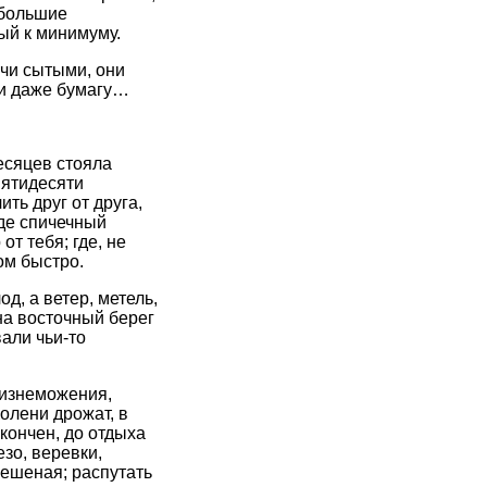
ибольшие
ый к минимуму.
учи сытыми, они
ли даже бумагу…
есяцев стояла
пятидесяти
ть друг от друга,
де спичечный
т тебя; где, не
ом быстро.
д, а ветер, метель,
 на восточный берег
али чьи-то
 изнеможения,
олени дрожат, в
кончен, до отдыха
езо, веревки,
 бешеная; распутать