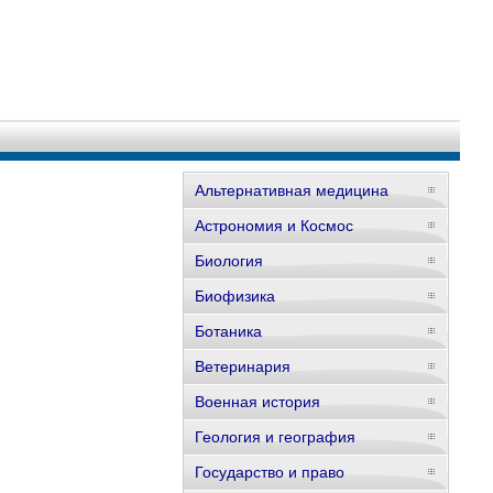
Альтернативная медицина
Астрономия и Космос
Биология
Биофизика
Ботаника
Ветеринария
Военная история
Геология и география
Государство и право