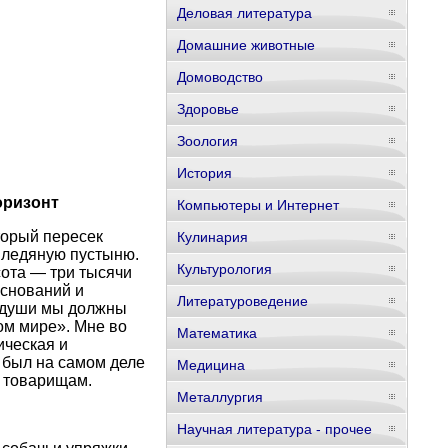
Деловая литература
Домашние животные
Домоводство
Здоровье
Зоология
История
оризонт
Компьютеры и Интернет
торый пересек
Кулинария
у ледяную пустыню.
Культурология
сота — три тысячи
оснований и
Литературоведение
е души мы должны
ом мире». Мне во
Математика
ическая и
я был на самом деле
Медицина
м товарищам.
Металлургия
Научная литература - прочее