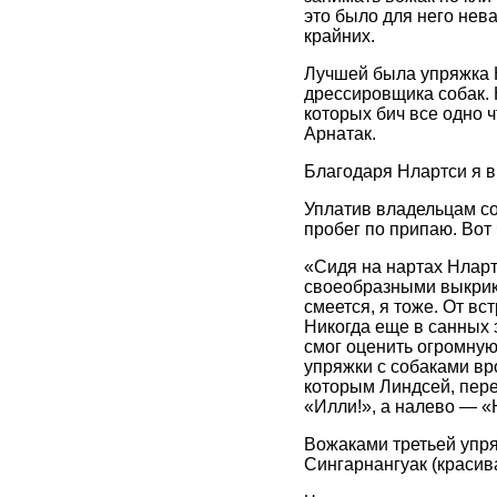
это было для него нев
крайних.
Лучшей была упряжка Н
дрессировщика собак. 
которых бич все одно ч
Арнатак.
Благодаря Нлартси я в
Уплатив владельцам со
пробег по припаю. Вот 
«Сидя на нартах Нлартс
своеобразными выкрика
смеется, я тоже. От вс
Никогда еще в санных 
смог оценить огромну
упряжки с собаками вр
которым Линдсей, перед
«Илли!», а налево — «
Вожаками третьей упря
Сингарнангуак (красив