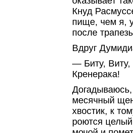
оказывает так
Кнуд Расмусс
пище, чем я, 
после трапезы
Вдруг Думидиа
— Биту, Виту,
Кренерака!
Догадываюсь, 
месячный щен
хвостик, к то
роются целый 
мочой и поме