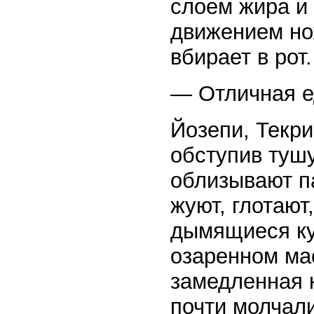
слоем жира и
движением нож
вбирает в рот.
— Отличная е
Йозепи, Текри
обступив тушу
облизывают па
жуют, глотают
дымящиеся ку
озаренном ма
замедленная 
почти молчал