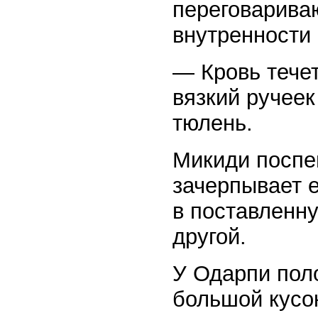
переговарива
внутренности
— Кровь тече
вязкий ручеек
тюлень.
Микиди поспе
зачерпывает 
в поставленну
другой.
У Одарпи поло
большой кусок