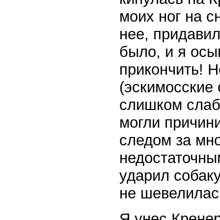
моих ног на с
нее, придавил
было, и я осы
прикончить! Н
(эскимосские 
слишком слаб
могли причин
следом за мно
недостаточным
ударил собаку
не шевелилас
Я унес Крене