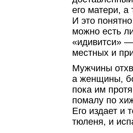
его матери, а
И это понятно
можно есть л
«идивитси» —
местных и пр
Мужчины отхв
а женщины, бо
пока им протя
помалу по хи
Его издает и 
тюленя, и ис