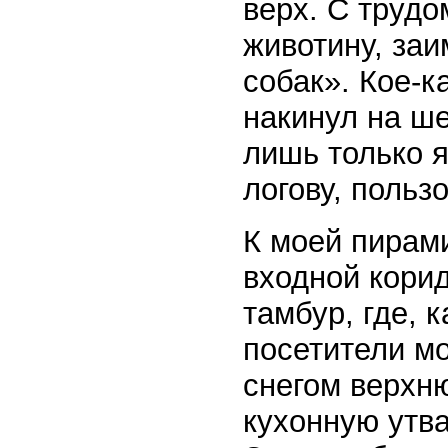
верх. С трудо
животину, за
собак». Кое-к
накинул на ш
лишь только я
логову, польз
К моей пирам
входной кори
тамбур, где, 
посетители м
снегом верхн
кухонную утва