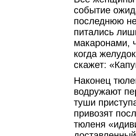
событие ожида
последнюю не
питались лиш
макаронами, ч
когда желудок
скажет: «Капун
Наконец тюле
водружают пер
туши приступ
привозят пос
тюленя «идив
доставленный