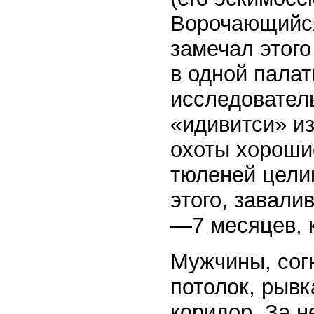
Ворочающийся 
замечал этого
в одной палат
исследовател
«идивитси» из
охоты хороши
тюленей целик
этого, завали
—7 месяцев, к
Мужчины, сог
потолок, рывк
коридор. За 