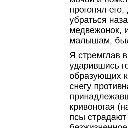
прогонял его,
убраться наза
медвежонок, и
малышам, бы
Я стремглав 
ударившись го
образующих к
снегу противн
принадлежавш
кривоногая (н
псы страдают 
безжизненное