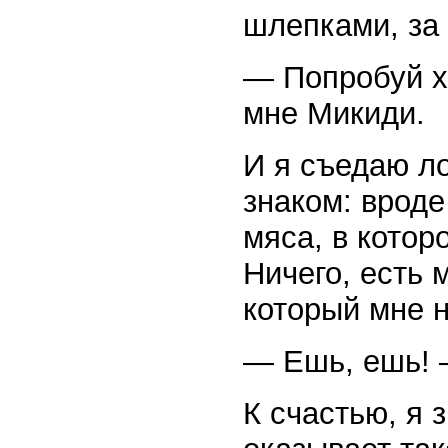
шлепками, за 
— Попробуй х
мне Микиди.
И я съедаю л
знаком: вроде
мяса, в котор
Ничего, есть 
который мне н
— Ешь, ешь! 
К счастью, я 