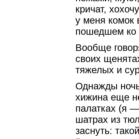
кричат, хохоч
у меня комок 
пошедшем ко
Вообще говоря
своих щенятах
тяжелых и су
Однажды ночь
хижина еще н
палатках (я 
шатрах из тюл
заснуть: тако