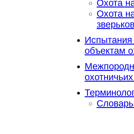
Охота на
Охота на
зверько
Испытания 
объектам о
Межпородны
охотничьих
Терминолог
Словарь