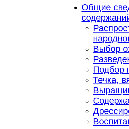
Общие свед
содержаний
Распрос
народно
Выбор о
Разведе
Подбор 
Течка, в
Выращив
Содержа
Дрессиро
Воспита