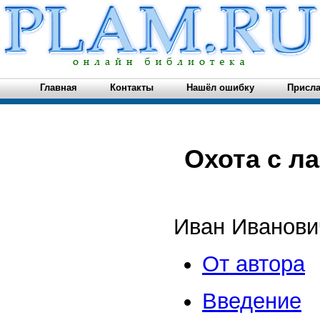
Главная
Контакты
Нашёл ошибку
Присла
Охота с л
Иван Иванови
От автора
Введение