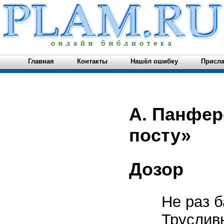
Главная
Контакты
Нашёл ошибку
Присла
А. Панфер
посту»
Дозор
Не раз б
Труслив