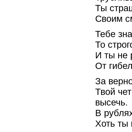
Ты стра
Своим с
Тебе зн
То строг
И ты не 
От гибел
За верно
Твой чет
высечь.
В рублях
Хоть ты