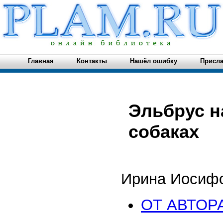
Главная
Контакты
Нашёл ошибку
Присла
Эльбрус н
собаках
Ирина Иосифо
ОТ АВТОР