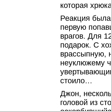
которая хрюк
Реакция была
первую попав
врагов. Для 1
подарок. С х
врассыпную, н
неуклюжему ч
увертывающим
стоило…
Джон, нескол
головой из ст