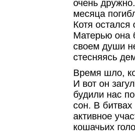
очень дружно.
месяца погиб
Котя остался 
Матерью она 
своем души не
стесняясь дем
Время шло, ко
И вот он загу
будили нас п
сон. В битвах
активное учас
кошачьих голо