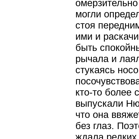
омерзительно
могли определ
стоя передни
ими и раскачи
быть спокойны
рычала и лаял
стукаясь носо
посочувствов
кто-то более 
выпускали Ню
что она ввяже
без глаз. Поэ
ждала редких 