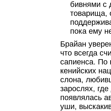
бивнями с 
товарища, 
поддержива
пока ему н
Брайан уверен
что всегда сч
сапиенса. По 
кенийских на
слона, любивш
зарослях, где
появлялась а
уши, выскаки