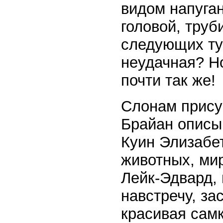
видом напуга
головой, труб
следующих ту
неудачная? Н
почти так же!
Слонам прису
Брайан описыв
Куин Элизабет
животных, ми
Лейк-Эдвард,
навстречу, за
красивая сам