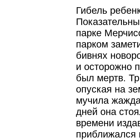
Гибель ребенк
Показательны
парке Мерчис
парком замети
бивнях новор
и осторожно 
был мертв. Тр
опуская на зе
мучила жажда
дней она стоя
времени издав
приближался 