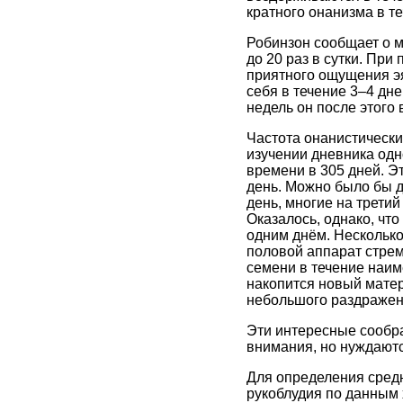
кратного онанизма в те
Робинзон сообщает о м
до 20 раз в сутки. При
приятного ощущения эя
себя в течение 3–4 дн
недель он после этого 
Частота онанистически
изучении дневника одн
времени в 305 дней. Эт
день. Можно было бы ду
день, многие на третий
Оказалось, однако, чт
одним днём. Несколько 
половой аппарат стрем
семени в течение наиме
накопится новый матери
небольшого раздражени
Эти интересные сообр
внимания, но нуждаютс
Для определения сред
рукоблудия по данным 