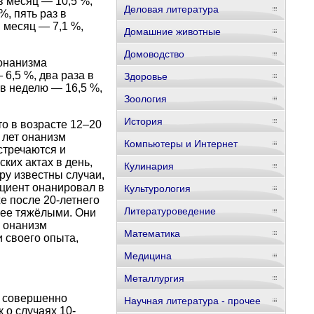
в месяц — 10,5 %,
Деловая литература
%, пять раз в
в месяц — 7,1 %,
Домашние животные
Домоводство
 онанизма
 6,5 %, два раза в
Здоровье
 в неделю — 16,5 %,
Зоология
История
о в возрасте 12–20
7 лет онанизм
Компьютеры и Интернет
стречаются и
ких актах в день,
Кулинария
ру известны случаи,
ациент онанировал в
Культурология
е после 20-летнего
Литературоведение
лее тяжёлыми. Они
е онанизм
Математика
и своего опыта,
Медицина
Металлургия
м совершенно
Научная литература - прочее
 о случаях 10-