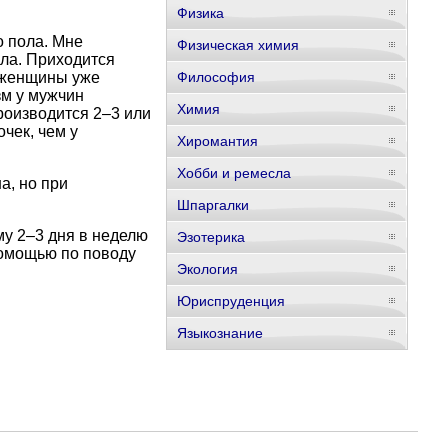
Физика
о пола. Мне
Физическая химия
ола. Приходится
и женщины уже
Философия
зм у мужчин
Химия
производится 2–3 или
чек, чем у
Хиромантия
Хобби и ремесла
а, но при
Шпаргалки
у 2–3 дня в неделю
Эзотерика
помощью по поводу
Экология
Юриспруденция
Языкознание