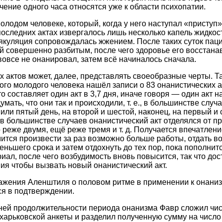
чение одного часа относятся уже к области психопатии.
олодом человеке, который, когда у него наступал «приступ»
 последних актах извергалось лишь несколько капель жидкос
куляция сопровождалась жжением. После таких суток паци
ей совершенно разбитым, после чего здоровье его восстана
вовсе не онанировал, затем всё начиналось сначала.
х актов может, далее, представлять своеобразные черты. Т
ого молодого человека нашёл записи о 83 онанистических а
о составляет один акт в 3,7 дня, иначе говоря — один акт 
мать, что они так и происходили, т. е., в большинстве случ
 или пятый день, на второй и шестой, наконец, на первый и
о в большинстве случаев онанистический акт отделялся от 
реже двумя, ещё реже тремя и т. д. Получается впечатлени
ится произвести за раз возможно больше работы, отдать 
ньшего срока и затем отдохнуть до тех пор, пока пополнит
ал, после чего возбудимость вновь повысится, так что дос
я чтобы вызвать новый онанистический акт.
ажения Аленштиля о половом ритме в применении к онани
я в подтверждении.
ней продолжительности периода онанизма Фавр сложил чис
харьковской анкеты и разделил полученную сумму на число