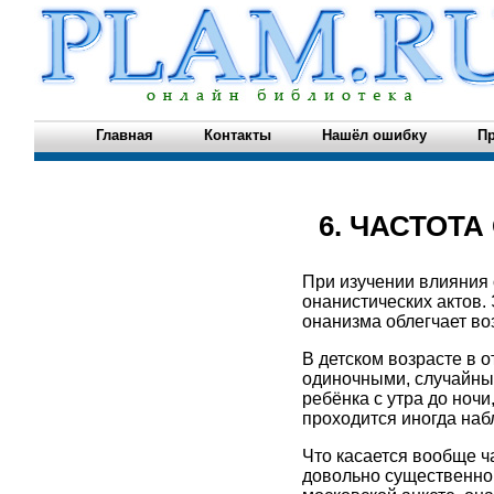
Главная
Контакты
Нашёл ошибку
Пр
6. ЧАСТОТ
При изучении влияния 
онанистических актов. 
онанизма облегчает во
В детском возрасте в 
одиночными, случайны
ребёнка с утра до ноч
проходится иногда наб
Что касается вообще ч
довольно существенно 