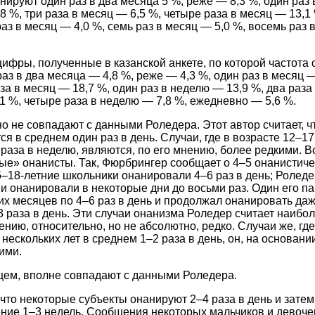
нируют один раз в два месяца 5 %, реже — 8,3 %, один раз 
8 %, три раза в месяц — 6,5 %, четыре раза в месяц — 13,1 
аз в месяц — 4,0 %, семь раз в месяц — 5,0 %, восемь раз 
цифры, полученные в казанской анкете, по которой частота
аз в два месяца — 4,8 %, реже — 4,3 %, один раз в месяц —
за в месяц — 18,7 %, один раз в неделю — 13,9 %, два раза
,1 %, четыре раза в неделю — 7,8 %, ежедневно — 5,6 %.
 не совпадают с данными Роледера. Этот автор считает, чт
ся в среднем один раз в день. Случаи, где в возрасте 12–1
 раза в неделю, являются, по его мнению, более редкими. В
ые» онанисты. Так, Фюрбрингер сообщает о 4–5 онанистичес
15–18-летние школьники онанировали 4–6 раз в день; Роледе
и онанировали в некоторые дни до восьми раз. Один его п
х месяцев по 4–6 раз в день и продолжал онанировать даж
3 раза в день. Эти случаи онанизма Роледер считает наибо
ению, относительно, но не абсолютно, редко. Случаи же, гд
 нескольких лет в среднем 1–2 раза в день, он, на основани
ими.
щем, вполне совпадают с данными Роледера.
, что некоторые субъекты онанируют 2–4 раза в день и зате
ние 1–3 недель. Сообщения некоторых мальчиков и девочек