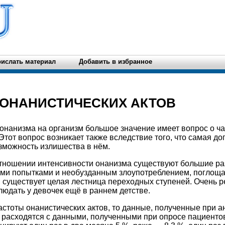
ислать материал
Добавить в избранное
А ОНАНИСТИЧЕСКИХ АКТОВ
онанизма на организм большое значение имеет вопрос о ча
Этот вопрос возникает также вследствие того, что самая до
зможность излишества в нём.
отношении интенсивности онанизма существуют большие ра
ми попытками и необузданным злоупотреблением, поглощ
и, существует целая лестница переходных ступеней. Очень 
людать у девочек ещё в раннем детстве.
астоты онанистических актов, то данные, полученные при а
расходятся с данными, полученными при опросе пациентов.