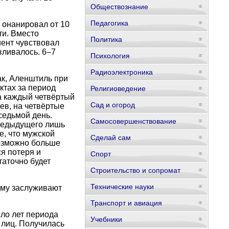
Обществознание
Педагогика
 онанировал от 10
ти. Вместо
Политика
ент чувствовал
вливалось. 6–7
Психология
Радиоэлектроника
ак, Аленштиль при
ктах за период
Религиоведение
на каждый четвёртый
Сад и огород
аев, на четвёртые
 седьмой день.
Самосовершенствование
предыдущего лишь
е, что мужской
Сделай сам
возможно больше
ся потеря и
Спорт
таточно будет
Строительство и сопромат
Технические науки
зму заслуживают
Транспорт и авиация
ло лет периода
Учебники
 лиц. Получилась