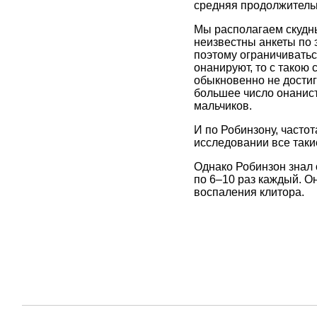
средняя продолжительно
Мы располагаем скудны
неизвестны анкеты по 
поэтому ограничиватьс
онанируют, то с такою
обыкновенно не достига
большее число онанист
мальчиков.
И по Робинзону, часто
исследовании все так
Однако Робинзон знал 
по 6–10 раз каждый. О
воспаления клитора.