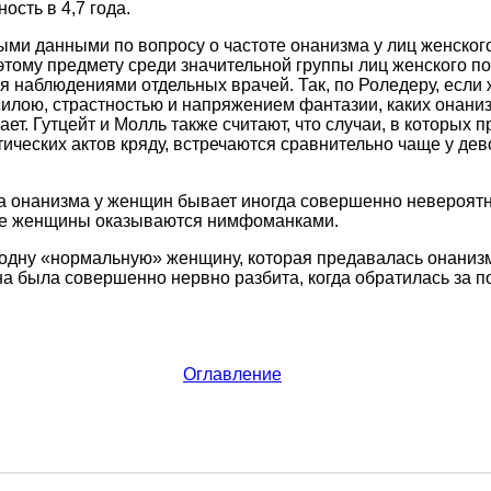
сть в 4,7 года.
ми данными по вопросу о частоте онанизма у лиц женског
этому предмету среди значительной группы лиц женского п
я наблюдениями отдельных врачей. Так, по Роледеру, есл
 силою, страстностью и напряжением фантазии, каких онани
ет. Гутцейт и Молль также считают, что случаи, в которых 
ических актов кряду, встречаются сравнительно чаще у дево
та онанизма у женщин бывает иногда совершенно невероятн
ие женщины оказываются нимфоманками.
одну «нормальную» женщину, которая предавалась онанизм
на была совершенно нервно разбита, когда обратилась за 
Оглавление