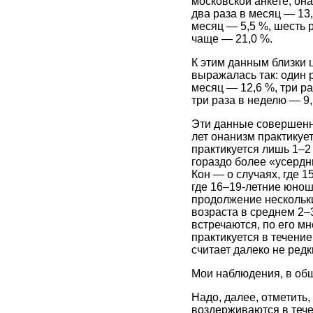
московской анкете, она
два раза в месяц — 13,
месяц — 5,5 %, шесть р
чаще — 21,0 %.
К этим данным близки 
выражалась так: один р
месяц — 12,6 %, три ра
три раза в неделю — 9
Эти данные совершенно
лет онанизм практикует
практикуется лишь 1–2
гораздо более «усердн
Кон — о случаях, где 
где 16–19-летние юнош
продолжение нескольки
возраста в среднем 2–
встречаются, по его мн
практикуется в течение
считает далеко не редк
Мои наблюдения, в об
Надо, далее, отметить
воздерживаются в тече