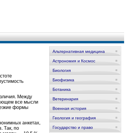
Альтернативная медицина
Астрономия и Космос
Биология
стоте
Биофизика
пустимость
Ботаника
зличия. Между
Ветеринария
ающем все мысли
резкие формы
Военная история
Геология и география
нонимных анкетах,
Государство и право
 Так, по