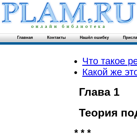
Главная
Контакты
Нашёл ошибку
Присла
Что такое р
Какой же эт
Глава 1
Теория по
* * *