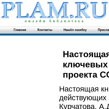
Главная
Контакты
Нашёл ошибку
Присла
Настоящая
ключевых
проекта СС
Настоящая кн
действующих 
Курчатова, А.