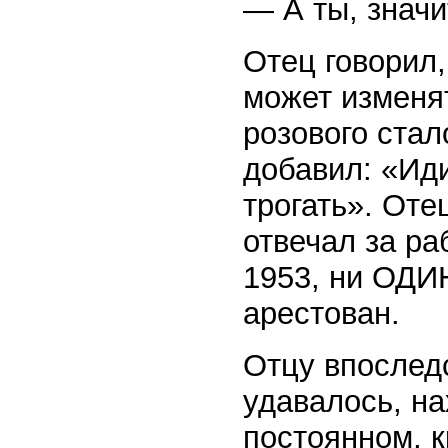
— А ты, значи
Отец говорил,
может изменят
розового ста
добавил: «Иди
трогать». Оте
отвечал за ра
1953, ни ОДИН
арестован.
Отцу впоследс
удавалось, на
постоянном, 