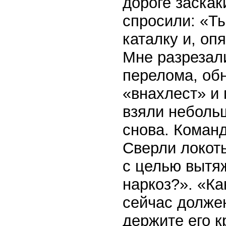
дороге заскак
спросили: «Т
каталку и, оп
Мне разрезали
перелома, обн
«внахлест» и 
взяли неболь
снова. Команд
Сверли локоть
с целью вытяж
наркоз?». «Ка
сейчас должен
держите его 