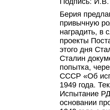
Подпись: И.В.
Берия предлаг
привычную ро
наградить, в 
проекты Пост
этого дня Ста
Сталин докуме
попытка, чер
СССР «Об исп
1949 года. Те
Испытание РДС
основании пр