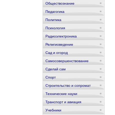
Обществознание
Педагогика
Политика
Психология
Радиоэлектроника
Религиоведение
Сад и огород
Самосовершенствование
Сделай сам
Спорт
Строительство и сопромат
Технические науки
Транспорт и авиация
Учебники