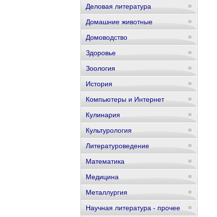
Деловая литература
Домашние животные
Домоводство
Здоровье
Зоология
История
Компьютеры и Интернет
Кулинария
Культурология
Литературоведение
Математика
Медицина
Металлургия
Научная литература - прочее