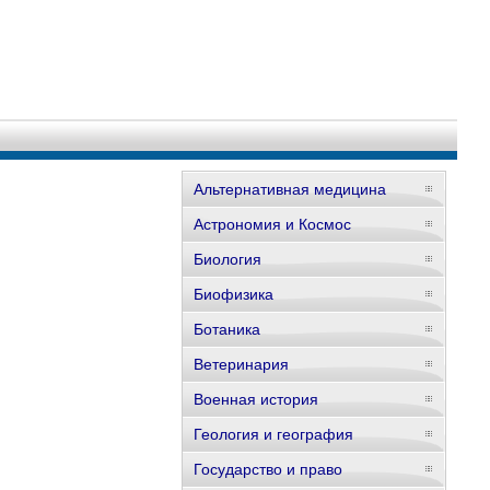
Альтернативная медицина
Астрономия и Космос
Биология
Биофизика
Ботаника
Ветеринария
Военная история
Геология и география
Государство и право