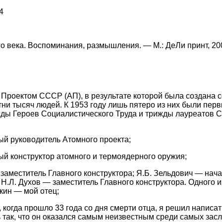
4
 века. Воспоминания, размышления. — М.: ДеЛи принт, 200
Проектом СССР (АП), в результате которой была создана 
тни тысяч людей. К 1953 году лишь пятеро из них были пе
жды Героев Социалистического Труда и трижды лауреатов 
ый руководитель Атомного проекта;
й конструктор атомного и термоядерного оружия;
заместитель Главного конструктора; Я.Б. Зельдович — нач
 Н.Л. Духов — заместитель Главного конструктора. Одного и
кин — мой отец;
когда прошло 33 года со дня смерти отца, я решил написать
так, что он оказался самым неизвестным среди самых зас