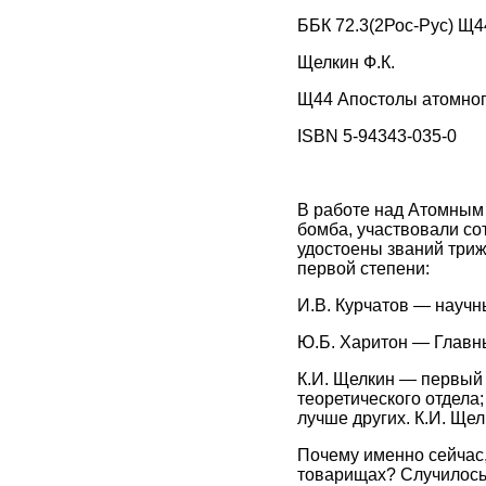
ББК 72.3(2Рос-Рус) Щ4
Щелкин Ф.К.
Щ44 Апостолы атомного
ISBN 5-94343-035-0
В работе над Атомным 
бомба, участвовали со
удостоены званий три
первой степени:
И.В. Курчатов — научн
Ю.Б. Харитон — Главны
К.И. Щелкин — первый 
теоретического отдела;
лучше других. К.И. Щел
Почему именно сейчас, 
товарищах? Случилось 