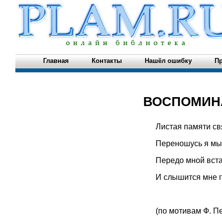
Главная
Контакты
Нашёл ошибку
Пр
ВОСПОМИН
Листая памяти с
Переношусь я мыс
Передо мной вста
И слышится мне г
(по мотивам Ф. П