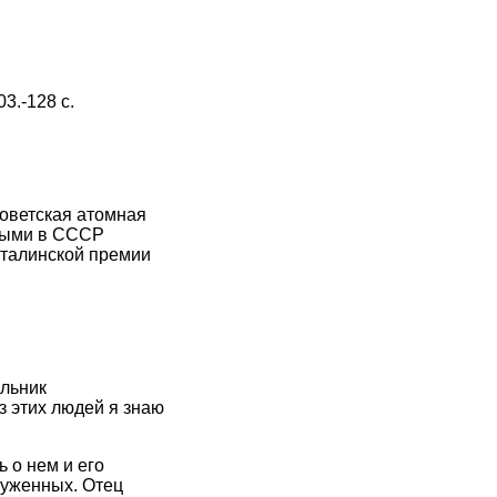
3.-128 с.
советская атомная
рвыми в СССР
Сталинской премии
альник
з этих людей я знаю
 о нем и его
луженных. Отец