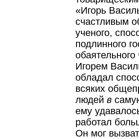
«Игорь Васил
счастливым об
ученого, спос
подлинного го
обаятельного 
Игорем Васил
обладал спос
всяких общеп
людей
в
саму
ему удавалось
работал боль
Он мог вызват