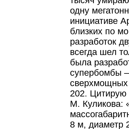
тысяч умираю
одну мегатон
инициативе А
близких по м
разработок д
всегда шел то
была разрабо
супербомбы —
сверхмощных 
202. Цитирую 
М. Куликова:
массогабаритн
8 м, диаметр 