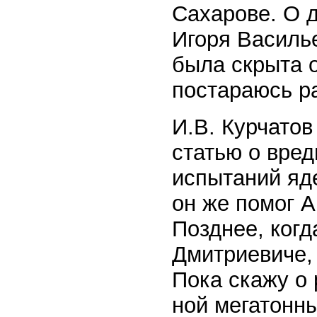
Сахарове. О 
Игоря Василье
была скрыта 
постараюсь р
И.В. Курчатов
статью о вре
испытаний яде
он же помог 
Позднее, когд
Дмитриевиче,
Пока скажу о 
ной мегатонн