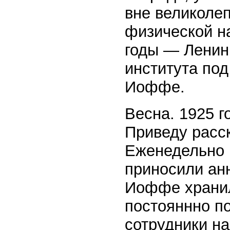
вне великоле
физической н
годы — Ленин
института по
Иоффе.
Весна. 1925 г
Приведу расс
Еженедельно 
приносили ан
Иоффе хранил
постояннно п
сотрудники н