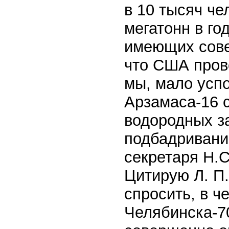
в 10 тысяч че
мегатонн в го
имеющих совес
что США пров
мы, мало усп
Арзамаса-16 
водородных з
подбадривани
секретаря Н.С
Цитирую Л. П
спросить, в ч
Челябинска-70