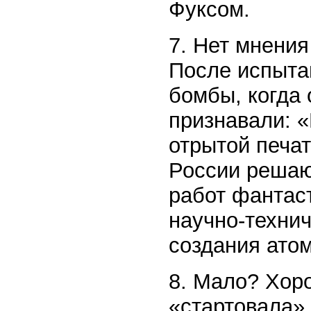
Фуксом.
7. Нет мнени
После испыта
бомбы, когда 
признавали: 
отрытой печат
России решаю
работ фантас
научно-техни
создания ато
8. Мало? Хор
«стартовала» 