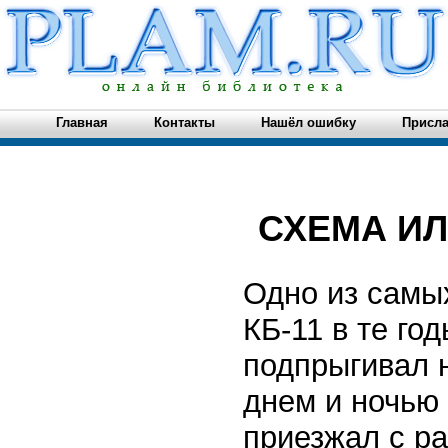
Главная
Контакты
Нашёл ошибку
Присла
СХЕМА ИЛ
Одно из самы
КБ-11 в те г
подпрыгивал 
днем и ночью
приезжал с ра