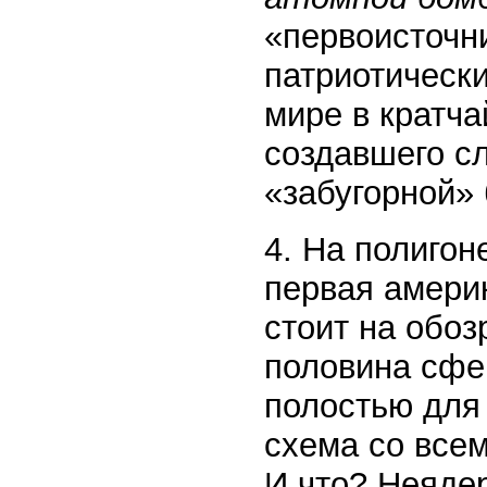
«первоисточни
патриотически
мире в кратч
создавшего с
«забугорной» 
4. На полигон
первая амери
стоит на обоз
половина сфе
полостью для 
схема со все
И что? Неяде