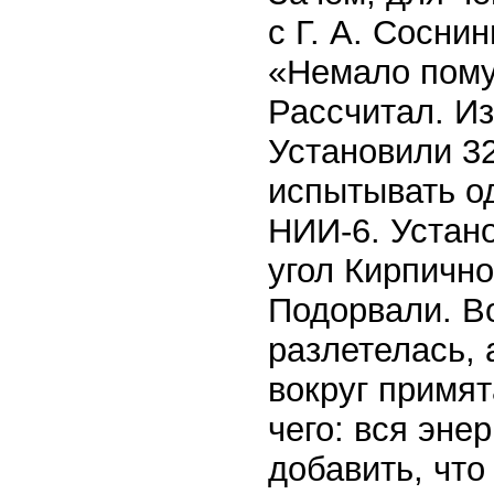
с Г. А. Сосни
«Немало пому
Рассчитал. Из
Установили 3
испытывать од
НИИ-6. Устано
угол Кирпичн
Подорвали. В
разлетелась, 
вокруг примят
чего: вся эне
добавить, что