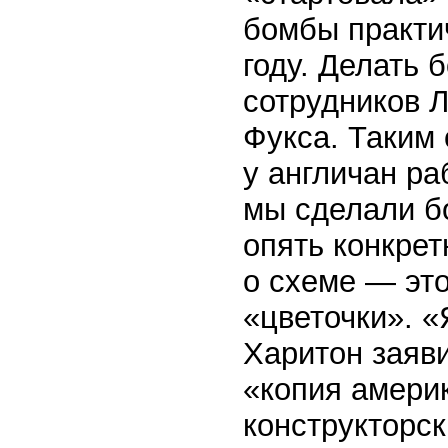
бомбы практи
году. Делать 
сотрудников 
Фукса. Таким 
у англичан ра
мы сделали бо
опять конкре
о схеме — эт
«цветочки». «
Харитон заяв
«копия амери
конструкторск