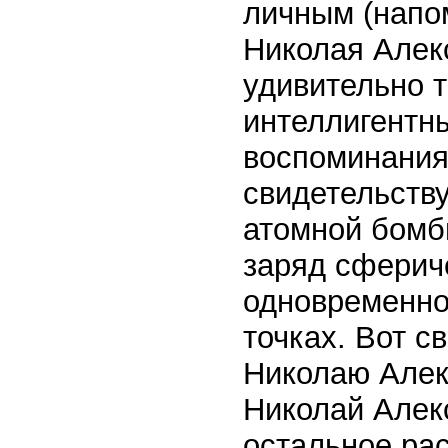
личным (напо
Николая Алекс
удивительно т
интеллигентны
воспоминания
свидетельств
атомной бомб
заряд сфериче
одновременно
точках. Вот с
Николаю Алек
Николай Алек
остальное ра