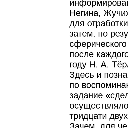
информирован
Негина, Жучи
для отработки
затем, по рез
сферического 
после каждого
году Н. А. Тё
Здесь и позна
по воспоминан
задание «сдел
осуществляло
тридцати дву
Зачем, для че