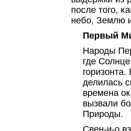
после того, к
небо, Землю 
Первый М
Народы Пер
где Солнце
горизонта.
делилась с
времена ок
вызвали б
Природы.
Свен-и-о в