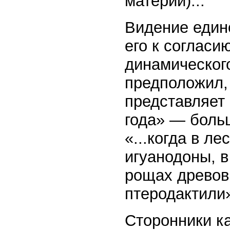
материи)...
Видение един
его к согласи
динамического
предположил,
представляет 
года» — больш
«...когда в л
игуанодоны, в
рощах древов
птеродактили
Сторонники к