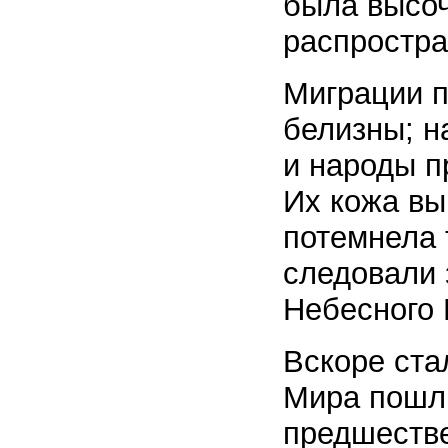
была высоч
распростра
Миграции п
белизны; н
и народы п
Их кожа вы
потемнела 
следовали 
Небесного 
Вскоре ста
Мира пошли
предшеств