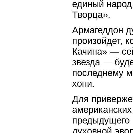
единый народ
Творца».
Армагеддон д
произойдет, к
Качина» — се
звезда — буд
последнему ми
хопи.
Для приверже
американских
предыдущего 
духовной эво