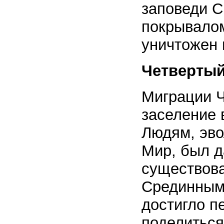
заповеди С
покрывалом
уничтожен 
Четверты
Миграции Ч
заселение 
Людям, эв
Мир, был д
существова
Срединным 
достигло п
поделиться