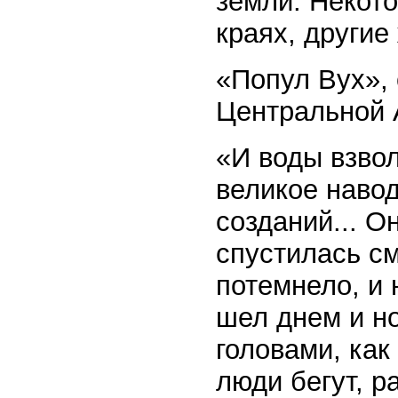
земли. Некото
краях, другие
«Попул Вух»,
Центральной А
«И воды взво
великое навод
созданий... О
спустилась см
потемнело, и
шел днем и но
головами, как
люди бегут, р