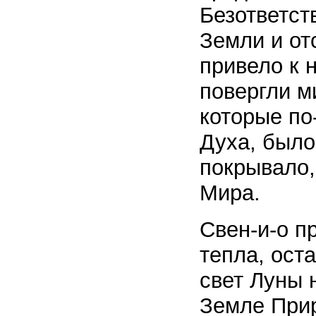
Безответст
Земли и от
привело к 
повергли м
которые по
Духа, было
покрывало,
Мира.
Свен-и-о п
тепла, ост
свет Луны 
Земле Прир