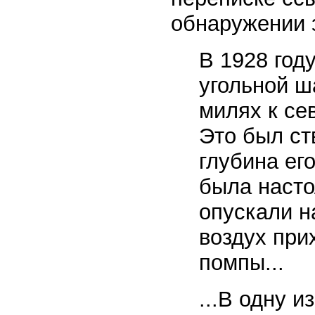
обнаружении з
В 1928 год
угольной ш
милях к се
Это был ст
глубина ег
была насто
опускали на
воздух при
помпы...
...В одну 