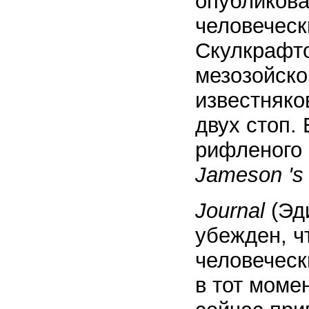
опубликова
человеческ
Скулкрафто
мезозойско
известняко
двух стоп.
рифленого 
Jameson 's
Journal
(Эд
убежден, ч
человеческ
в тот моме