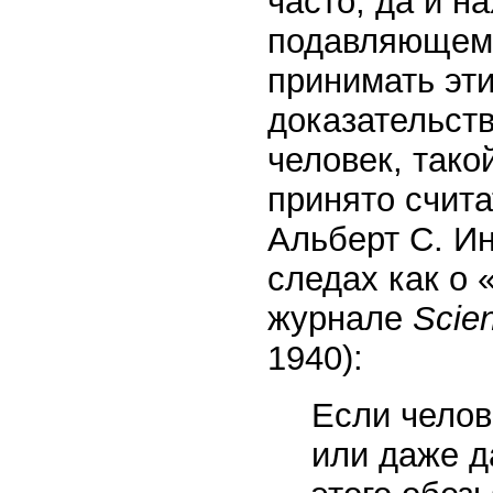
часто, да и н
подавляющем 
принимать эти
доказательств
человек, такой
принято счита
Альберт С. И
следах как о 
журнале
Scien
1940):
Если челов
или даже 