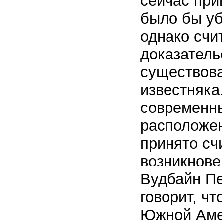
сейчас при
было бы уб
однако счи
доказатель
существова
известняка
современны
расположен
принято сч
возникнове
Вудбайн Пе
говорит, ч
Южной Амер