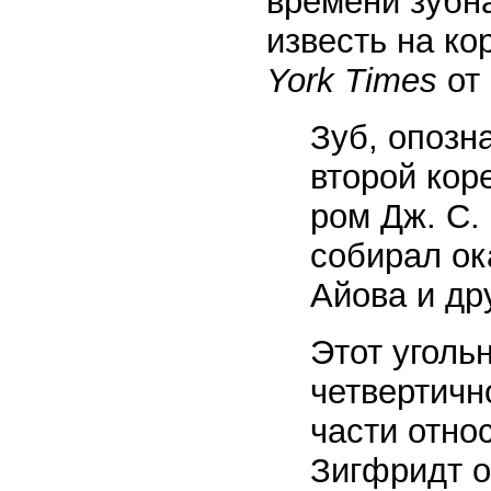
времени зубна
известь на ко
York Times
от
Зуб, опозн
второй кор
ром Дж. С.
собирал ок
Айова и др
Этот уголь
четвертичн
части отно
Зигфридт о