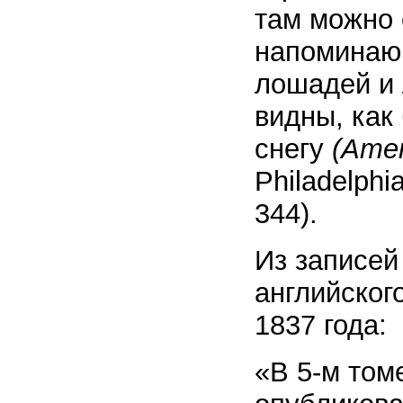
там можно 
напоминаю
лошадей и 
видны, как
снегу
(Amer
Philadelphi
344).
Из записей
английског
1837 года:
«В 5-м том