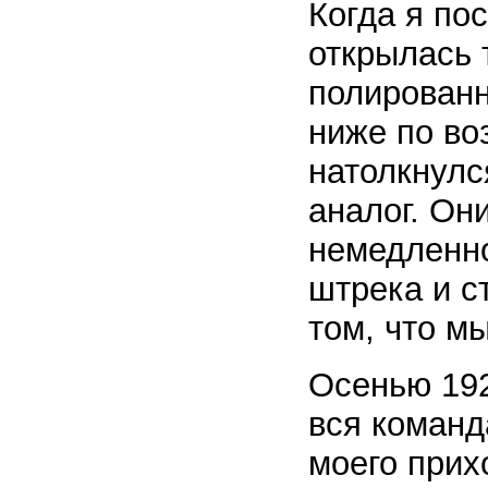
Когда я по
открылась 
полированн
ниже по во
натолкнулс
аналог. Он
немедленно
штрека и с
том, что м
Осенью 192
вся команд
моего прих