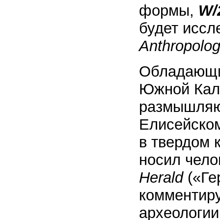
формы,
W/
будет иссл
Anthropolog
Обладающи
Южной Кал
размышляют
Елисейском
в твердом 
носил чело
Herald
(«Ге
комментиру
археологии