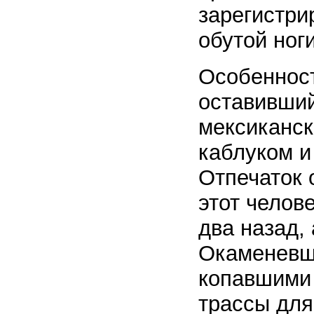
зарегистри
обутой ног
Особенност
оставивший
мексиканск
каблуком и
Отпечаток 
этот челов
два назад, 
Окаменевши
копавшими
трассы для