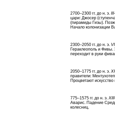
2700–2300 гг. до н. э.
II
цари: Джосер (ступенч
(пирамиды Гизы). Позж
Начало колонизации В
2300–2050 гг. до н. э.
V
Гераклеополь и Фивы. 
переходит в руки фива
2050–1775 гг. до н. э.
X
правители: Ментухотеп I
Процветают искусство 
775–1575 гг. до н. э.
XII
Аварис. Падение Средн
колесниц.