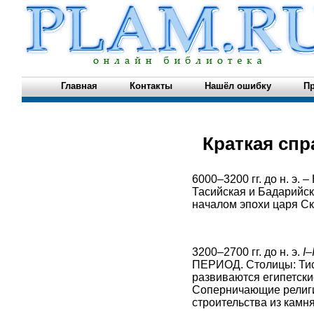
Главная
Контакты
Нашёл ошибку
Пр
Краткая спр
6000–3200 гг. до н.
Тасийская и Бадарийск
началом эпохи царя Ск
3200–2700 гг. до н. э.
I
ПЕРИОД. Столицы: Тис
развиваются египетски
Соперничающие религи
строительства из камн