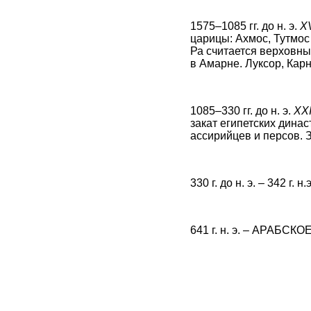
1575–1085 гг. до н. э.
X
царицы: Ахмос, Тутмос II
Ра считается верховны
в Амарне. Луксор, Кар
1085–330 гг. до н. э.
XX
закат египетских динас
ассирийцев и персов. 
330 г. до н. э. – 342
641 г. н. э. – АРАБС