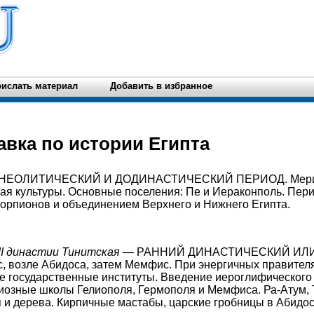
ислать материал
Добавить в избранное
авка по истории Египта
 э. – НЕОЛИТИЧЕСКИЙ И ДОДИНАСТИЧЕСКИЙ ПЕРИОД. Мери
ая культуры. Основные поселения: Пе и Иераконполь. Пери
орпионов и объединением Верхнего и Нижнего Египта.
–II династии Тинитская —
РАННИЙ ДИНАСТИЧЕСКИЙ ИЛ
, возле Абидоса, затем Мемфис. При энергичных правител
е государственные институты. Введение иероглифического
озные школы Гелиополя, Гермополя и Мемфиса. Ра-Атум, Т
я и дерева. Кирпичные мастабы, царские гробницы в Абидос