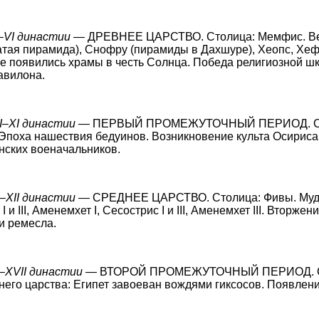
I–VI династии —
ДРЕВНЕЕ ЦАРСТВО. Столица: Мемфис. Век
атая пирамида), Снофру (пирамиды в Дахшуре), Хеопс, Хе
е появились храмы в честь Солнца. Победа религиозной ш
авилона.
II–XI династии —
ПЕРВЫЙ ПРОМЕЖУТОЧНЫЙ ПЕРИОД. С
Эпоха нашествия бедуинов. Возникновение культа Осириса
нских военачальников.
I–XII династии —
СРЕДНЕЕ ЦАРСТВО. Столица: Фивы. Муд
 и III, Аменемхет I, Сесострис I и III, Аменемхет III. Вторже
и ремесла.
I–XVII династии —
ВТОРОЙ ПРОМЕЖУТОЧНЫЙ ПЕРИОД. Ст
его царства: Египет завоеван вождями гиксосов. Появлен