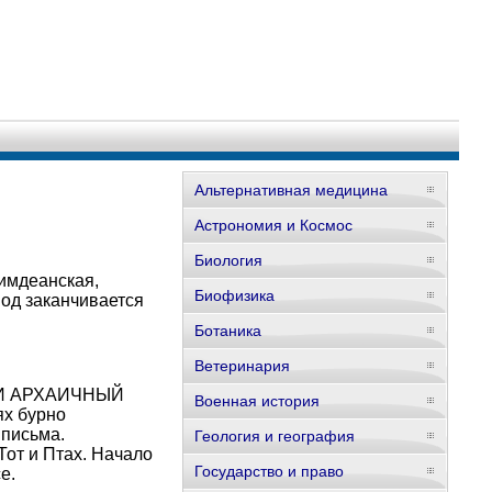
Альтернативная медицина
Астрономия и Космос
Биология
мдеанская,
Биофизика
од заканчивается
Ботаника
Ветеринария
И АРХАИЧНЫЙ
Военная история
ях бурно
 письма.
Геология и география
от и Птах. Начало
Государство и право
е.