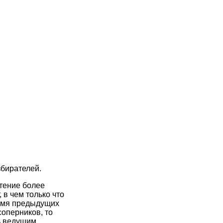
збирателей.
тение более
 в чем только что
ремя предыдущих
соперников, то
ь ведущим