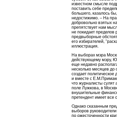
известном смысле подр
поставить себе преде
большего, казалось бы
недостижимо. – На прак
добровольно взятых на
препятствует нам мыс
не покидает пределов 
предвыборные обстояте
его избирателей, "рас
иллюстрация.
На выборах мэра Москв
действующему мэру, Ю.
еще недавно располаг
несколько месяцев до
создает политическое 
и вместе с Е.М.Примак
что журналисты сулят 
поле Лужкова, в Москв
внушительные финансов
претендент имеет все 
Однако сказанным пред
выборов руководители
по ожесточенности кри