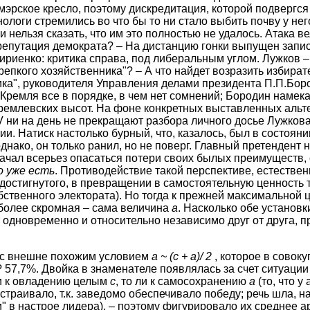
мэрское кресло, поэтому дискредитация, которой подвергся
логи стремились во что бы то ни стало выбить почву у него
и нельзя сказать, что им это полностью не удалось. Атака в
репутация демократа? – На дистанцию гонки выпущен запис
риенко: критика справа, под либеральным углом. Лужков 
репкого хозяйственника"? – А что найдет возразить избират
ика", руководителя Управления делами президента П.П.Бор
Кремля все в порядке, в чем нет сомнений; Бородин намек
ремлевских высот. На фоне конкретных выставленных альт
 ни на день не прекращают разбора личного досье Лужкова
ии. Натиск настолько бурный, что, казалось, был в состоян
днако, он только ранил, но не поверг. Главный претендент н
начал всерьез опасаться потери своих былых преимуществ, 
о уже есть
. Противодействие такой перспективе, естествен
остигнутого, в превращении в самостоятельную ценность то
собственного электората). Но тогда к прежней максимальной 
 более скромная – сама величина
а
. Насколько обе установ
одновременно и относительно независимо друг от друга, п
 с внешне похожим условием
а ~ (с + а)/ 2
, которое в совоку
? 57,7%. Двойка в знаменателе появлялась за счет ситуаци
и к овладению целым
с
, то ли к самосохранению
а
(то, что у
страивало, т.к. заведомо обеспечивало победу; речь шла, н
" в настрое лидера), – поэтому фигурировало их среднее 