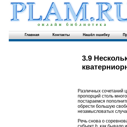
Главная
Контакты
Нашёл ошибку
Пр
3.9 Несколь
кватерниор
Различных сочетаний ц
пропорций столь много,
постараемся пополнить
обрести бoльшую своб
незамысловатых случа
Речь снова о соревнов
субъект
b
, как бывало 