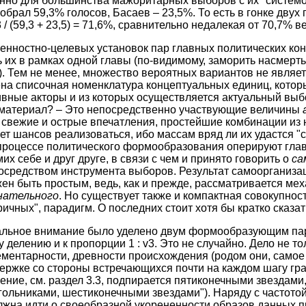
енно для большинства мажоритарных выборов с их "системо
брал 59,3% голосов, Басаев – 23,5%. То есть в гонке двух
 / (59,3 + 23,5) = 71,6%, сравнительно недалекая от 70,7% в
енностно-целевых установок пар главных политических ко
 их в рамках одной главы (по-видимому, заморить насмерть 
). Тем не менее, множество вероятных вариантов не являе
на списочная номенклатура концептуальных единиц, котор
вные акторы и из которых осуществляется актуальный выбо
 материал? – Это непосредственно участвующие величины
 свежие и острые впечатления, простейшие комбинации из 
т шансов реализоваться, ибо массам вряд ли их удастся "с
 процессе политического формообразования оперируют гла
х себе и друг друге, в связи с чем и принято говорить о
са
посредством инструмента выборов. Результат самоорганизац
жен быть простым, ведь, как и прежде, рассматривается ме
нательного
. Но существует также и компактная совокупность
ичных", парадигм. О последних стоит хотя бы кратко сказат
льное внимание было уделено двум формообразующим па
делению и к пропорции 1 : v3. Это не случайно. Дело не то
ентарности, древности происхождения (родом они, самое 
держке со стороны встречающихся почти на каждом шагу г
ение, см. раздел 3.3, подпирается пятиконечными звездами,
ольниками, шестиконечными звездами"). Наряду с частото
должна идти о своеобразной укорененности образов данных 