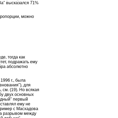
За" высказался 71%
пропорции, можно
де, тогда как
итет, подражать ему
ебра абсолютно
1996 г., была
внования"), для
 см. (19). Но всякая
бу двух основных
идный" первый
ставлял ему не
пример с Масхадова
 за разрывом между