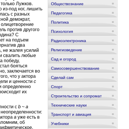
 только Лужков.
Обществознание
 из-под ног, лишить
Педагогика
елась с разных
ной демократ,
Политика
– олицетворение
ель против другого
Психология
одина? С
ает на подъем
Радиоэлектроника
ернатив два
Религиоведение
, не жалея усилий
ии свалить любые
Сад и огород
а победу,
стал бояться
Самосовершенствование
но, заключается во
го, что у актора
Сделай сам
цели и ценности
с
ки определенно
Спорт
роисходит их
Строительство и сопромат
Технические науки
пности с
b ~ а
и неопределенности:
Транспорт и авиация
 актора
а
уже есть в
апомним, об
Учебники
арифметическое.