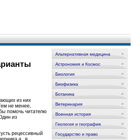
Альтернативная медицина
арианты
Астрономия и Космос
Биология
Биофизика
Ботаника
кающих из них
Ветеринария
Тем не менее,
обы помочь читателю
Военная история
Один из
Геология и география
Пусть рецессивный
Государство и право
оперника
а
, в