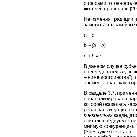
опросами готовность о
жителей провинции
[20
Не изменяя традиции п
заметить, что такой ж
а ~ с
b ~ (a – b)
a + b = c
.
В данном случае субъе
преследователь
b
, не
– ниже достоинства"),
элементарная, как и п
В разделе 3.7, примени
проанализирована пара
которой оказалась хар
реальная ситуация пол
конкретных
кандидато
считался недвусмыслен
мнимую конкуренцию. 
("чем хуже я, Басаев, 