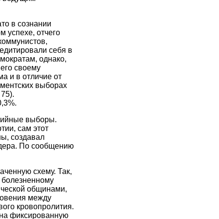
ато в сознании
м успехе, отчего
коммунистов,
редитировали себя в
мократам, однако,
 его своему
а и в отличие от
аментских выборах
75).
0,3%.
ртийные выборы.
тии, сам этот
ны, создавал
идера. По сообщению
аченную схему. Так,
и болезненному
ической общинами,
новения между
ого кровопролития.
я на фиксированную