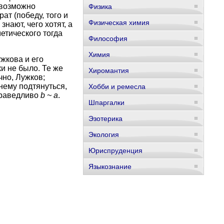
евозможно
Физика
ат (победу, того и
Физическая химия
нают, чего хотят, а
етического тогда
Философия
Химия
жкова и его
и не было. Те же
Хиромантия
чно, Лужков;
нему подтянуться,
Хобби и ремесла
праведливо
b ~ a
.
Шпаргалки
Эзотерика
Экология
Юриспруденция
Языкознание