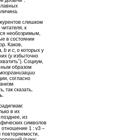
й добычи".
 главных
еличина.
нкурентов слишком
читателя, к
тся необозримым,
ые в состоянии
р. Каков,
а, b
и
с
, о которых у
них (у избыточно
хватить"). Социум,
вным образом
моорганизации
ии, согласно
ханизм
, так сказать,
ь.
радигмам:
лько в их
позднее, из
рафических символов
 отношение 1 : v3 –
й повторяемости,
пропорций (плюс