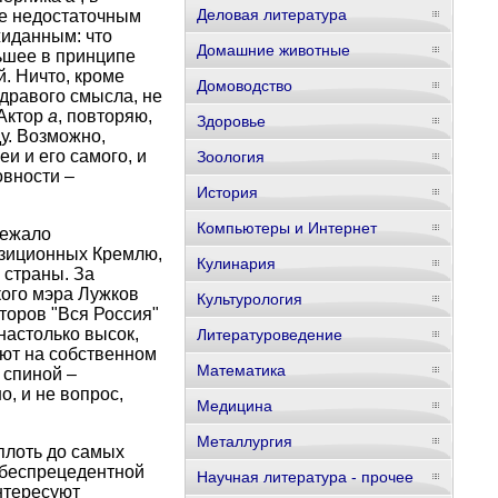
Деловая литература
же недостаточным
жиданным: что
Домашние животные
льшее в принципе
й. Ничто, кроме
Домоводство
здравого смысла, не
 Актор
а
, повторяю,
Здоровье
у. Возможно,
и и его самого, и
Зоология
овности –
История
Компьютеры и Интернет
лежало
озиционных Кремлю,
Кулинария
страны. За
ого мэра Лужков
Культурология
торов "Вся Россия"
настолько высок,
Литературоведение
уют на собственном
Математика
 спиной –
, и не вопрос,
Медицина
Металлургия
плоть до самых
 беспрецедентной
Научная литература - прочее
нтересуют