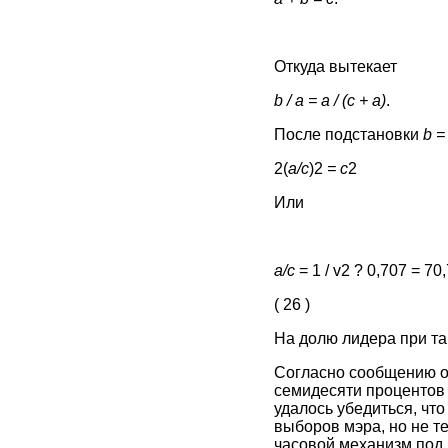
Откуда вытекает
b / a = a / (c + a)
.
После подстановки
b =
2(
а/с
)2
=
с
2
Или
а/с
= 1 / v2 ? 0,707 = 70
( 26 )
На долю лидера при та
Согласно сообщению од
семидесяти процентов м
удалось убедиться, чт
выборов мэра, но не те
часовой механизм под 