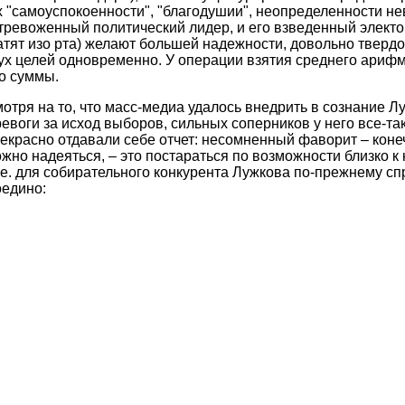
 "самоуспокоенности", "благодушии", неопределенности н
тревоженный политический лидер, и его взведенный электор
тят изо рта) желают большей надежности, довольно твердо з
х целей одновременно. У операции взятия среднего арифм
но суммы.
отря на то, что масс-медиа удалось внедрить в сознание Лу
евоги за исход выборов, сильных соперников у него все-так
екрасно отдавали себе отчет: несомненный фаворит – коне
жно надеяться, – это постараться по возможности близко к 
Т.е. для собирательного конкурента Лужкова по-прежнему с
оедино: