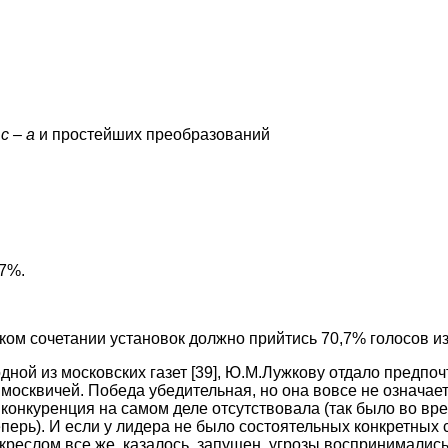
 c – a
и простейших преобразований
,7%.
ком сочетании установок должно прийтись 70,7% голосов и
ной из московских газет
[39]
, Ю.М.Лужкову отдало предпоч
осквичей. Победа убедительная, но она вовсе не означает,
о конкуренция на самом деле отсутствовала (так было во в
перь). И если у лидера не было состоятельных конкретных 
креслом все же, казалось, запущен, угрозы воспринималис