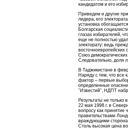
кандидатом и его изби
Приведем и другие при
лидера, его электорат
установка обогащается
Болгарская социалисти
глазах избирателей, ч
еще не полностью удал
электорату: ведь преж
восточноевропейских с
Союз демократических 
Следовательно, доля 
В Таджикистане в февр
Наряду с тем, что все 
фактор – первые выбор
определенные опасения
"Известий", НДПТ наб
Результаты не только 
22 мая 1998 г. в Севе
вопросу как принятие 
правительствами Лондо
враждующими сторонам
Столь высокая цена во