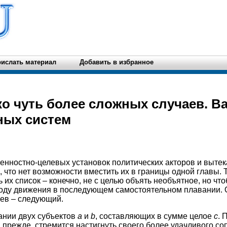
ислать материал
Добавить в избранное
ко чуть более сложных случаев. В
ных систем
енностно-целевых установок политических акторов и выте
 что нет возможности вместить их в границы одной главы. 
 их список – конечно, не с целью объять необъятное, но чт
оду движения в последующем самостоятельном плавании. 
ев – следующий.
ании двух субъектов
а
и
b
, составляющих в сумме целое
с
. 
и прежде, стремится настигнуть своего более удачливого с