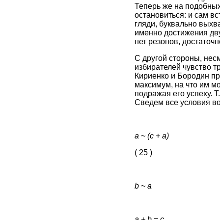
Теперь же на подобных
остановиться: и сам вс
гляди, буквально выхва
именно достижения дву
нет резонов, достаточ
С другой стороны, несм
избирателей чувство тр
Кириенко и Бородин пр
максимум, на что им мо
подражая его успеху. 
Сведем все условия в
а ~ (с + а)
( 25 )
b ~ a
a + b = c
.