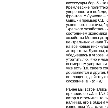
аксессуары борьбы за 
Кремлевские политтехно
уверенности в победе, 
фронтов. У Лужкова – 
бывший премьер С.В.Ки
успешного практика, "к
"крепкого хозяйственн
состоянием экономики 
хозяйства Москвы до к
центральных канала TV
на все новые инсинуац
авторитеты. Лужкова, о
убедившись в угрозе, 
утратить
то, что у нег
всемерном удержании д
уже есть (т.е. своего 
добавляется и другая,
воплощены, действуют 
сложение:
а ~ (с + а)
.
Ранее мы встречались
приводило к
а/с
= 1/v3 
актор
а
стремится то л
наличии, его в общем у
известном "благодушии