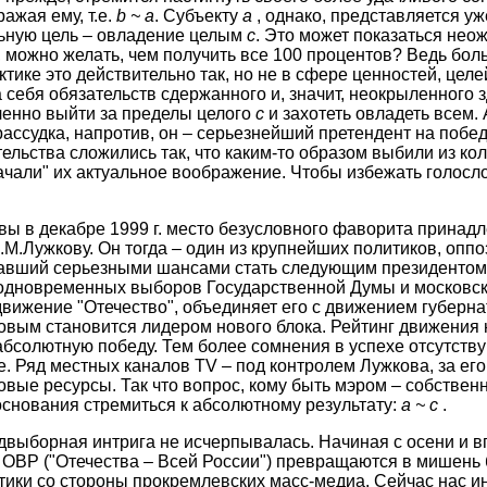
ажая ему, т.е.
b ~ a
. Субъекту
а
, однако, представляется у
льную цель – овладение целым
с
. Это может показаться нео
, можно желать, чем получить все 100 процентов? Ведь бо
тике это действительно так, но не в сфере ценностей, целе
 себя обязательств сдержанного и, значит, неокрыленного 
ленно выйти за пределы целого
с
и захотеть овладеть всем.
рассудка, напротив, он – серьезнейший претендент на побед
льства сложились так, что каким-то образом выбили из коле
качали" их актуальное воображение. Чтобы избежать голосл
ы в декабре 1999 г. место безусловного фаворита принад
М.Лужкову. Он тогда – один из крупнейших политиков, опп
авший серьезными шансами стать следующим президентом 
 одновременных выборов Государственной Думы и московск
движение "Отечество", объединяет его с движением губерна
овым становится лидером нового блока. Рейтинг движения 
абсолютную победу. Тем более сомнения в успехе отсутств
е. Ряд местных каналов TV – под контролем Лужкова, за его
ые ресурсы. Так что вопрос, кому быть мэром – собственно
основания стремиться к абсолютному результату:
а ~ с
.
выборная интрига не исчерпывалась. Начиная с осени и в
 ОВР ("Отечества – Всей России") превращаются в мишень
тики со стороны прокремлевских масс-медиа. Сейчас нас и