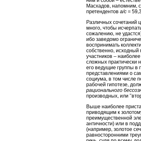
ним и собой – естеств
Масхадов, напомним, со
претендентов
а/с
= 59,3
Различных сочетаний ц
много, чтобы исчерпать
сожалению, не удастся
ибо заведомо ограниче
воспринимать коллекти
собственно, исходный
участников – наиболее
сложных практически не
его ведущие группы в
представлениями о сами
социума, в том числе 
рабочей гипотезе, дол
рационального бессоз
производных, или "втор
Выше наиболее приста
приводящим к золотому 
преимущественной элем
античности) или в под
(например, золотое сеч
равносторонними треуг
речь, судя по всему, 