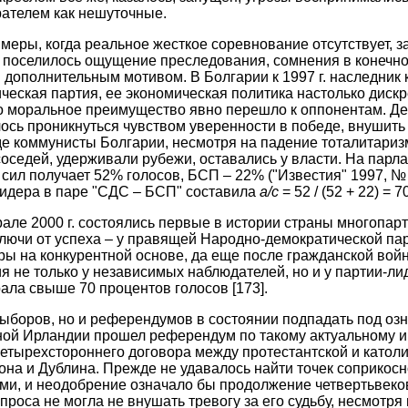
рателем как нешуточные.
меры, когда реальное жесткое соревнование отсутствует, з
а поселилось ощущение преследования, сомнения в конечно
 дополнительным мотивом. В Болгарии к 1997 г. наследник 
ческая партия, ее экономическая политика настолько диск
то моральное преимущество явно перешло к оппонентам. Де
ось проникнуться чувством уверенности в победе, внушить
де коммунисты Болгарии, несмотря на падение тоталитаризм
оседей, удерживали рубежи, оставались у власти. На парл
сил получает 52% голосов, БСП – 22% ("Известия" 1997, № 
лидера в паре "СДС – БСП" составила
а/с
= 52 / (52 + 22) = 7
але 2000 г. состоялись первые в истории страны многопа
ключи от успеха – у правящей Народно-демократической пар
ы на конкурентной основе, да еще после гражданской вой
 не только у независимых наблюдателей, но и у партии-л
рала свыше 70 процентов голосов
[173]
.
выборов, но и референдумов в состоянии подпадать под озн
рной Ирландии прошел референдум по такому актуальному 
четырехстороннего договора между протестантской и катол
на и Дублина. Прежде не удавалось найти точек соприкос
и, и неодобрение означало бы продолжение четвертьвеков
проса не могла не внушать тревогу за его судьбу, несмотр