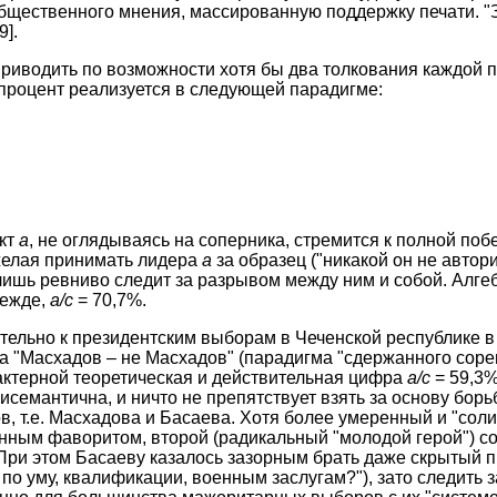
бщественного мнения, массированную поддержку печати. "
9]
.
риводить по возможности хотя бы два толкования каждой 
е процент реализуется в следующей парадигме:
кт
а
, не оглядываясь на соперника, стремится к полной побе
 желая принимать лидера
а
за образец ("никакой он не автор
 лишь ревниво следит за разрывом между ним и собой. Алг
режде,
а/с
= 70,7%.
тельно к президентским выборам в Чеченской республике в 
 "Масхадов – не Масхадов" (парадигма "сдержанного соре
актерной теоретическая и действительная цифра
а/с
= 59,3%,
исемантична, и ничто не препятствует взять за основу борь
в, т.е. Масхадова и Басаева. Хотя более умеренный и "сол
ным фаворитом, второй (радикальный "молодой герой") со
При этом Басаеву казалось зазорным брать даже скрытый 
– по уму, квалификации, военным заслугам?"), зато следить